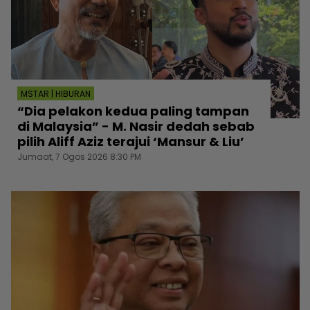
MSTAR | HIBURAN
“Dia pelakon kedua paling tampan
di Malaysia” - M. Nasir dedah sebab
pilih Aliff Aziz terajui ‘Mansur & Liu’
Jumaat, 7 Ogos 2026 8:30 PM