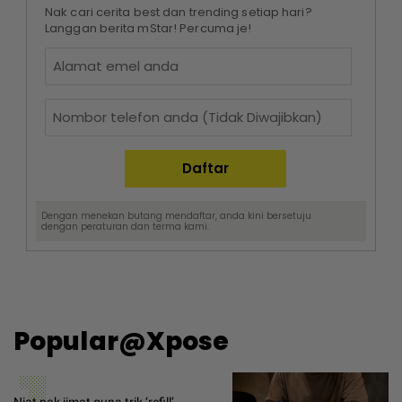
Nak cari cerita best dan trending setiap hari?
Langgan berita mStar! Percuma je!
Dengan menekan butang mendaftar, anda kini bersetuju
dengan
peraturan dan terma
kami.
Popular@Xpose
Niat nak jimat guna trik ‘refill’