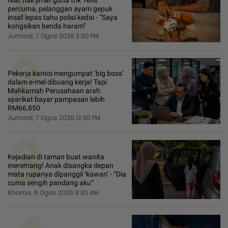
1
percuma, pelanggan ayam gepuk
insaf lepas tahu polisi kedai - “Saya
kongsikan benda haram”
Jumaat, 7 Ogos 2026 3:00 PM
2
Pekerja kantoi mengumpat ‘big boss’
dalam e-mel dibuang kerja! Tapi
Mahkamah Perusahaan arah
syarikat bayar pampasan lebih
RM66,850
Jumaat, 7 Ogos 2026 12:30 PM
3
Kejadian di taman buat wanita
meremang! Anak disangka depan
mata rupanya dipanggil ‘kawan’ - “Dia
cuma sengih pandang aku“
Khamis, 6 Ogos 2026 9:30 AM