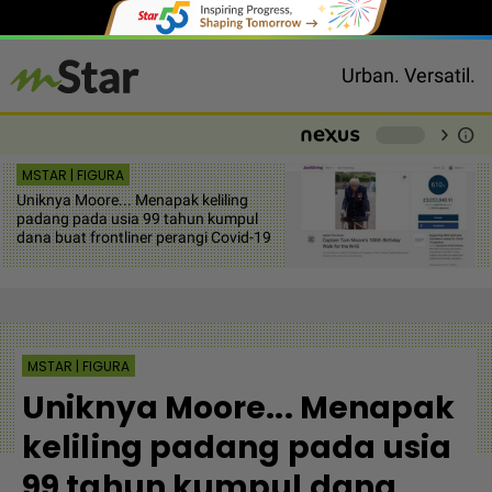
Urban. Versatil.
chevron_right
info
-
MSTAR | FIGURA
Uniknya Moore... Menapak keliling
padang pada usia 99 tahun kumpul
dana buat frontliner perangi Covid-19
MSTAR | FIGURA
Uniknya Moore... Menapak
keliling padang pada usia
99 tahun kumpul dana