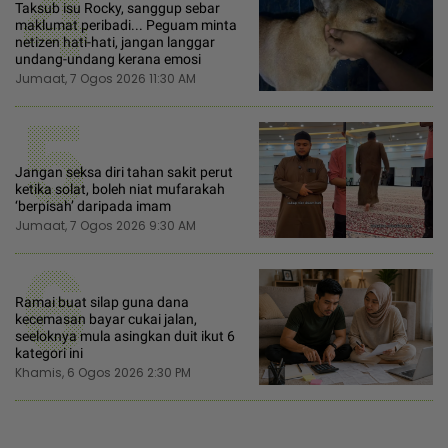
4
Taksub isu Rocky, sanggup sebar
maklumat peribadi... Peguam minta
netizen hati-hati, jangan langgar
undang-undang kerana emosi
Jumaat, 7 Ogos 2026 11:30 AM
5
Jangan seksa diri tahan sakit perut
ketika solat, boleh niat mufarakah
‘berpisah’ daripada imam
Jumaat, 7 Ogos 2026 9:30 AM
6
Ramai buat silap guna dana
kecemasan bayar cukai jalan,
seeloknya mula asingkan duit ikut 6
kategori ini
Khamis, 6 Ogos 2026 2:30 PM