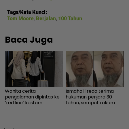
Tags/Kata Kunci:
Tom Moore
,
Berjalan
,
100 Tahun
Baca Juga
Wanita cerita
Ismahalil reda terima
I
pengalaman dipintas ke
hukuman penjara 30
.
‘red line’ kastam
tahun, sempat rakam
k
Indonesia... Rupanya
video terakhir ucap
b
s
gerak-geri dipantau
terima kasih - Sensasi |
n
sebaik turun pesawat! -
mStar
Destinasi | mStar