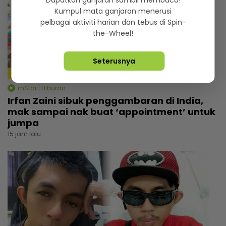
Kumpul mata ganjaran menerusi
pelbagai aktiviti harian dan tebus di Spin-
the-Wheel!
Seterusnya
4:14
mStar | Hiburan
Irfan Zaini sibuk penggambaran di India,
mak sampai nak buat ‘appointment’ untuk
jumpa
15 jam lalu