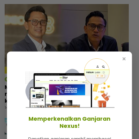
×
4:18
mStar | Hiburan
Macam tak percaya umur dah 57 tahun,
rupanya ini amalan mudah Rashdan Baba
kekal awet muda
14 jam lalu
Memperkenalkan Ganjaran
Nexus!
Dapatkan ganjaran sambil membaca!