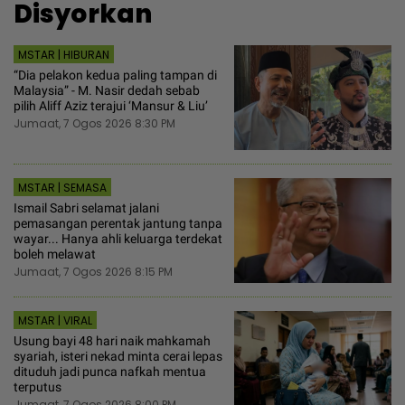
Disyorkan
MSTAR | HIBURAN
“Dia pelakon kedua paling tampan di
Malaysia” - M. Nasir dedah sebab
pilih Aliff Aziz terajui ‘Mansur & Liu’
Jumaat, 7 Ogos 2026 8:30 PM
MSTAR | SEMASA
Ismail Sabri selamat jalani
pemasangan perentak jantung tanpa
wayar... Hanya ahli keluarga terdekat
boleh melawat
Jumaat, 7 Ogos 2026 8:15 PM
MSTAR | VIRAL
Usung bayi 48 hari naik mahkamah
syariah, isteri nekad minta cerai lepas
dituduh jadi punca nafkah mentua
terputus
Jumaat, 7 Ogos 2026 8:00 PM