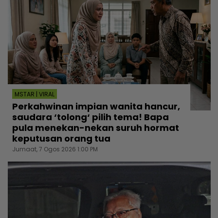
MSTAR | VIRAL
Perkahwinan impian wanita hancur,
saudara ‘tolong‘ pilih tema! Bapa
pula menekan-nekan suruh hormat
keputusan orang tua
Jumaat, 7 Ogos 2026 1:00 PM