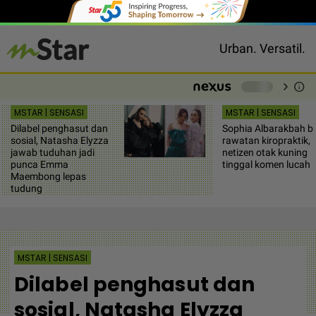
Urban. Versatil.
chevron_right
info
-
MSTAR | SENSASI
MSTAR | SENSASI
Dilabel penghasut dan
Sophia Albarakbah b
sosial, Natasha Elyzza
rawatan kiropraktik,
jawab tuduhan jadi
netizen otak kuning
punca Emma
tinggal komen lucah
Maembong lepas
tudung
MSTAR | SENSASI
Dilabel penghasut dan
sosial, Natasha Elyzza