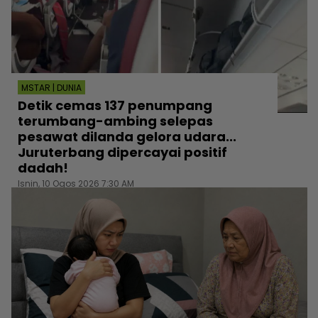
MSTAR | DUNIA
Detik cemas 137 penumpang
terumbang-ambing selepas
pesawat dilanda gelora udara...
Juruterbang dipercayai positif
dadah!
Isnin, 10 Ogos 2026 7:30 AM