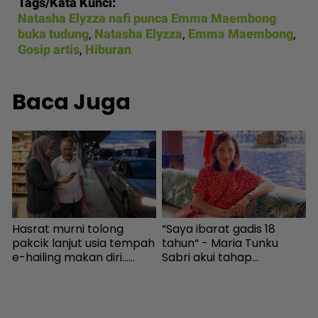
Tags/Kata Kunci:
Natasha Elyzza nafi punca Emma Maembong
buka tudung
,
Natasha Elyzza
,
Emma Maembong
,
Gosip artis
,
Hiburan
Baca Juga
Hasrat murni tolong
“Saya ibarat gadis 18
I
pakcik lanjut usia tempah
tahun“ - Maria Tunku
c
e-hailing makan diri...
Sabri akui tahap
Terduduk tiba-tiba
kesihatan lebih baik lepas
H
penyedia platform denda
bariatrik, kini boleh solat
RM100! - Viral | mStar
berdiri - Hiburan | mStar