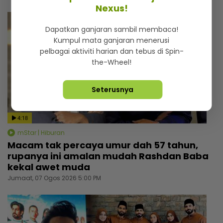
Nexus!
Dapatkan ganjaran sambil membaca!
Kumpul mata ganjaran menerusi
pelbagai aktiviti harian dan tebus di Spin-
the-Wheel!
Seterusnya
4:18
mStar | Hiburan
Macam tak percaya umur dah 57 tahun,
rupanya ini amalan mudah Rashdan Baba
kekal awet muda
Jumaat, 07 Ogos 2026 5:00 PM