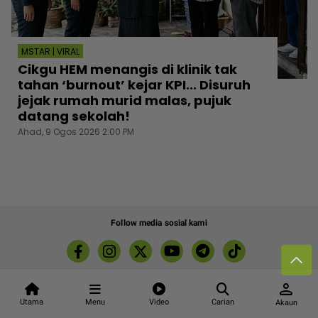
MSTAR | VIRAL
Cikgu HEM menangis di klinik tak
tahan ‘burnout’ kejar KPI... Disuruh
jejak rumah murid malas, pujuk
datang sekolah!
Ahad, 9 Ogos 2026 2:00 PM
Follow media sosial kami
person
Kenali mStar
Iklan di SMG360
Hubungi Kami
Utama
Menu
Video
Carian
Akaun