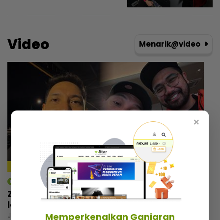
Video
Menarik@video
×
mStar | Hiburan
Zizan Razak rancang wujudkan platform
lawak, beri bayangan ‘comeback’ Jozan
Memperkenalkan Ganjaran
Jumaat, 07 Ogos 2026 7:30 PM