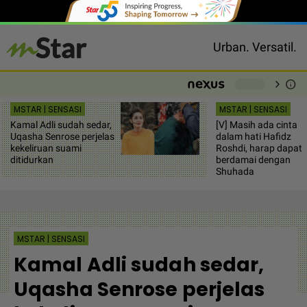
Urban. Versatil.
chevron_right
info
-
MSTAR | SENSASI
MSTAR | SENSASI
Kamal Adli sudah sedar,
[V] Masih ada cinta
Uqasha Senrose perjelas
dalam hati Hafidz
kekeliruan suami
Roshdi, harap dapat
ditidurkan
berdamai dengan
Shuhada
MSTAR | SENSASI
Kamal Adli sudah sedar,
Uqasha Senrose perjelas