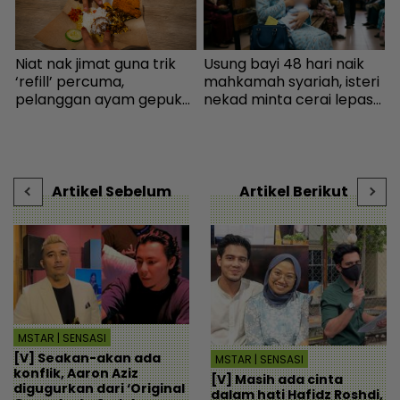
Niat nak jimat guna trik
Usung bayi 48 hari naik
S
‘refill’ percuma,
mahkamah syariah, isteri
h
pelanggan ayam gepuk
nekad minta cerai lepas
j
insaf lepas tahu polisi
dituduh jadi punca nafkah
k
kedai - “Saya kongsikan
mentua terputus - Viral |
J
benda haram” - I-suke |
mStar
t
mStar
Artikel Sebelum
Artikel Berikut
MSTAR | SENSASI
[V] Seakan-akan ada
MSTAR | SENSASI
konflik, Aaron Aziz
[V] Masih ada cinta
digugurkan dari ‘Original
dalam hati Hafidz Roshdi,