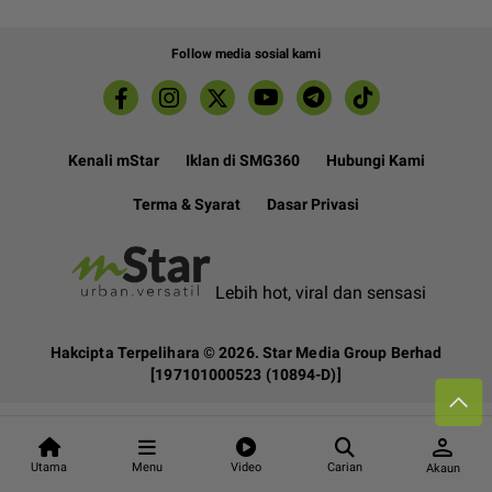
Follow media sosial kami
Kenali mStar
Iklan di SMG360
Hubungi Kami
Terma & Syarat
Dasar Privasi
Lebih hot, viral dan sensasi
Hakcipta Terpelihara ©
2026. Star Media Group Berhad
[197101000523 (10894-D)]
person
Utama
Menu
Video
Carian
Akaun