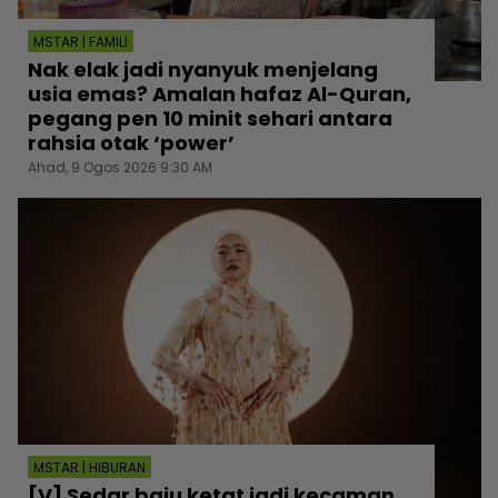
MSTAR | FAMILI
Nak elak jadi nyanyuk menjelang
usia emas? Amalan hafaz Al-Quran,
pegang pen 10 minit sehari antara
rahsia otak ‘power’
Ahad, 9 Ogos 2026 9:30 AM
MSTAR | HIBURAN
[V] Sedar baju ketat jadi kecaman,