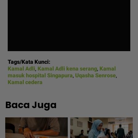
Tags/Kata Kunci:
Kamal Adli
,
Kamal Adli kena serang
,
Kamal
masuk hospital Singapura
,
Uqasha Senrose
,
Kamal cedera
Baca Juga