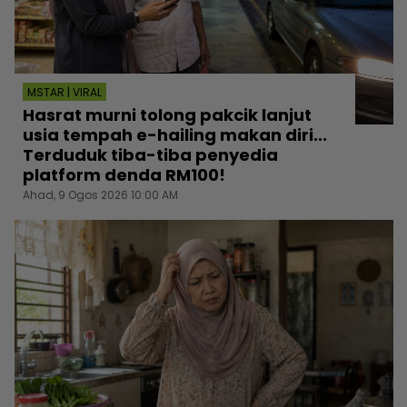
MSTAR | VIRAL
Hasrat murni tolong pakcik lanjut
usia tempah e-hailing makan diri...
Terduduk tiba-tiba penyedia
platform denda RM100!
Ahad, 9 Ogos 2026 10:00 AM