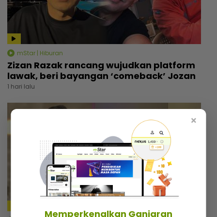
mStar | Hiburan
Zizan Razak rancang wujudkan platform
lawak, beri bayangan ‘comeback’ Jozan
1 hari lalu
×
4:18
Memperkenalkan Ganjaran