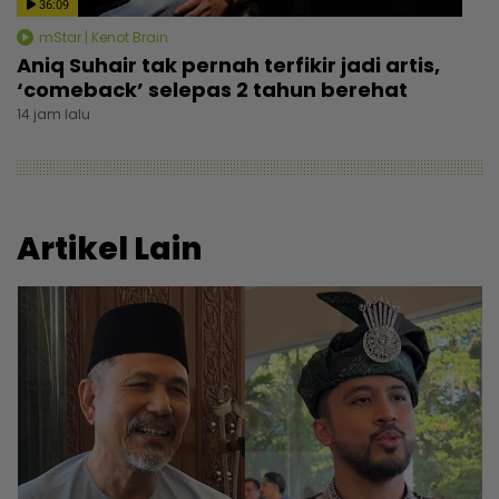
36:09
mStar | Kenot Brain
Aniq Suhair tak pernah terfikir jadi artis,
‘comeback’ selepas 2 tahun berehat
14 jam lalu
Artikel Lain