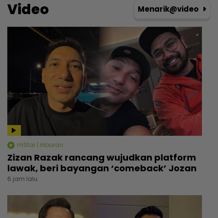
Video
Menarik@video
mStar | Hiburan
Zizan Razak rancang wujudkan platform
lawak, beri bayangan ‘comeback’ Jozan
6 jam lalu