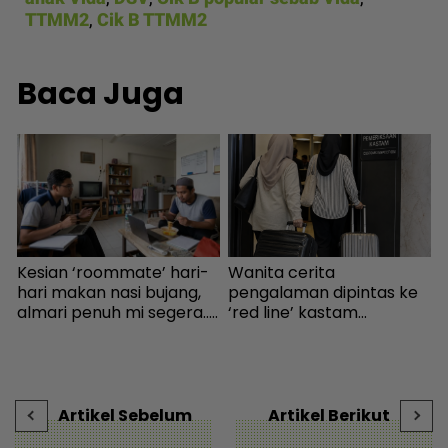
TTMM2
,
Cik B TTMM2
Baca Juga
Kesian ‘roommate’ hari-
Wanita cerita
P
a
hari makan nasi bujang,
pengalaman dipintas ke
b
almari penuh mi segera...
‘red line’ kastam
p
Ingatkan orang susah,
Indonesia... Rupanya
s
i
individu tergamam lepas
gerak-geri dipantau
c
tengok baki akaun rakan
sebaik turun pesawat! -
s
- Viral | mStar
Destinasi | mStar
|
Artikel Sebelum
Artikel Berikut