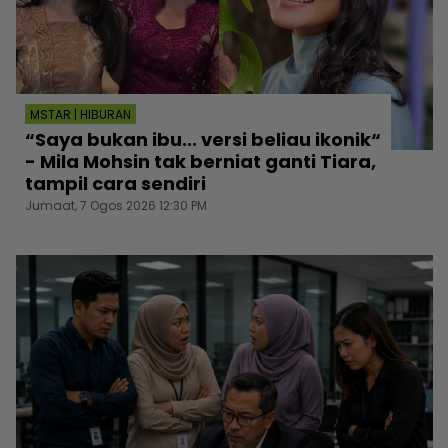
MSTAR | HIBURAN
“Saya bukan ibu... versi beliau ikonik“
- Mila Mohsin tak berniat ganti Tiara,
tampil cara sendiri
Jumaat, 7 Ogos 2026 12:30 PM