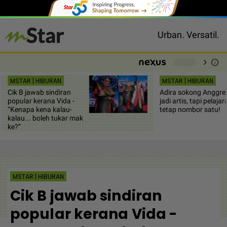
Urban. Versatil.
chevron_right
info
-
MSTAR | HIBURAN
MSTAR | HIBURAN
Cik B jawab sindiran
Adira sokong Anggre
popular kerana Vida -
jadi artis, tapi pelajar
“Kenapa kena kalau-
tetap nombor satu!
kalau... boleh tukar mak
ke?”
MSTAR | HIBURAN
Cik B jawab sindiran
popular kerana Vida -