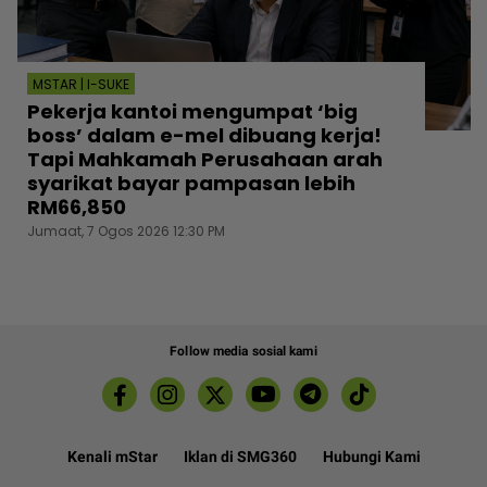
MSTAR | I-SUKE
Pekerja kantoi mengumpat ‘big
boss’ dalam e-mel dibuang kerja!
Tapi Mahkamah Perusahaan arah
syarikat bayar pampasan lebih
RM66,850
Jumaat, 7 Ogos 2026 12:30 PM
Follow media sosial kami
Kenali mStar
Iklan di SMG360
Hubungi Kami