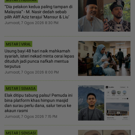
“Dia pelakon kedua paling tampan di
Malaysia” - M. Nasir dedah sebab
pilih Aliff Aziz terajui ‘Mansur & Liu’
Jumaat, 7 Ogos 2026 8:30 PM
MSTAR | VIRAL
Usung bayi 48 hari naik mahkamah
syariah, isteri nekad minta cerai lepas
dituduh jadi punca nafkah mentua
terputus
Jumaat, 7 Ogos 2026 8:00 PM
MSTAR | SEMASA
Elak ditipu tabung palsu! Pemuda ini
bina platform khas himpun masjid
dan surau perlu dana, salur terus ke
akaun rasmi
Jumaat, 7 Ogos 2026 7:15 PM
MSTAR | SENSASI