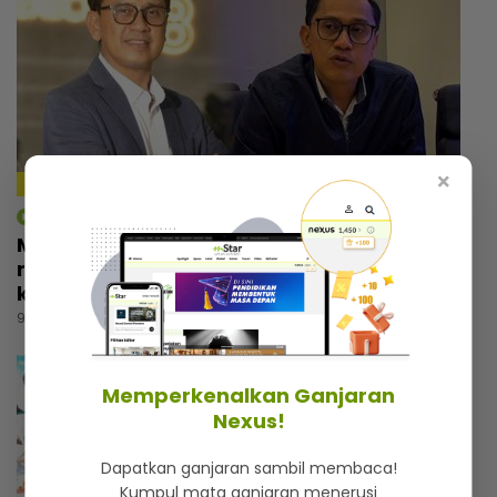
×
4:18
mStar | Hiburan
Macam tak percaya umur dah 57 tahun,
rupanya ini amalan mudah Rashdan Baba
kekal awet muda
9 jam lalu
Memperkenalkan Ganjaran
Nexus!
Dapatkan ganjaran sambil membaca!
Kumpul mata ganjaran menerusi