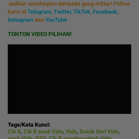
Jadilah sebahagian daripada geng mStar! Follow
kami di
Telegram,
Twitter,
TikTok,
Facebook,
Instagram
dan
YouTube
TONTON VIDEO PILIHAN!
Tags/Kata Kunci:
Cik B
,
Cik B anak Vida
,
Vida
,
Datuk Seri Vida
,
anak Vida
,
DSV
,
Cik B popular sebab Vida
,