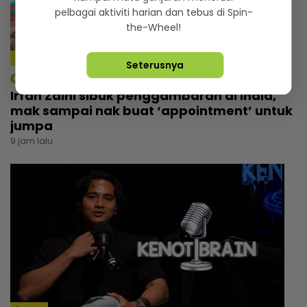
pelbagai aktiviti harian dan tebus di Spin-
the-Wheel!
4:14
Seterusnya
mStar | Hiburan
Irfan Zaini sibuk penggambaran di India,
mak sampai nak buat ‘appointment’ untuk
jumpa
9 jam lalu