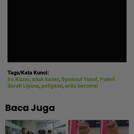
Tags/Kata Kunci:
Ira Kazar
,
anak kazar
,
Syamsul Yusof
,
Puteri
Sarah Liyana
,
poligami
,
artis bercerai
Baca Juga