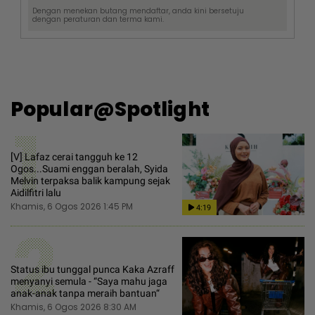
Dengan menekan butang mendaftar, anda kini bersetuju
dengan
peraturan dan terma
kami.
Popular@Spotlight
1
[V] Lafaz cerai tangguh ke 12
Ogos...Suami enggan beralah, Syida
Melvin terpaksa balik kampung sejak
Aidilfitri lalu
Khamis, 6 Ogos 2026 1:45 PM
4:19
2
Status ibu tunggal punca Kaka Azraff
menyanyi semula - “Saya mahu jaga
anak-anak tanpa meraih bantuan“
Khamis, 6 Ogos 2026 8:30 AM