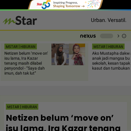
Urban. Versatil.
chevron_right
info
-
MSTAR | HIBURAN
MSTAR | HIBURAN
Netizen belum ‘move on’
Ako Mustapha dakw
isu lama, Ira Kazar
anak jadi mangsa buli
tenang masih dilabel
sekolah, kesan tapak
penyondol - “Saya dah
kasut dan tumbukan
imun, dah tak lut”
MSTAR | HIBURAN
Netizen belum ‘move on’
isu lama, Ira Kazar tenang