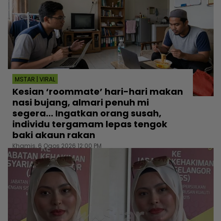
MSTAR | VIRAL
Kesian ‘roommate’ hari-hari makan
nasi bujang, almari penuh mi
segera... Ingatkan orang susah,
individu tergamam lepas tengok
baki akaun rakan
Khamis, 6 Ogos 2026 12:00 PM