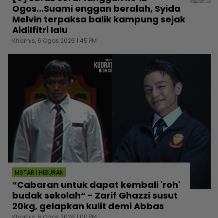
Ogos...Suami enggan beralah, Syida
Melvin terpaksa balik kampung sejak
Aidilfitri lalu
Khamis, 6 Ogos 2026 1:45 PM
MSTAR | HIBURAN
“Cabaran untuk dapat kembali 'roh'
budak sekolah“ - Zarif Ghazzi susut
20kg, gelapkan kulit demi Abbas
Khamis, 6 Ogos 2026 1:00 PM