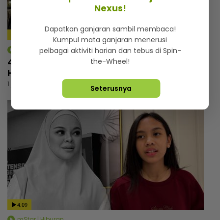
Nexus!
Dapatkan ganjaran sambil membaca!
Kumpul mata ganjaran menerusi
mStar | Hiburan
pelbagai aktiviti harian dan tebus di Spin-
4 tahun pegang status duda, Luqman
the-Wheel!
Hafidz selesa tidak sunyi tanpa pasangan
1 jam lalu
Seterusnya
4:09
mStar | Hiburan