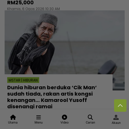
RM25,000
Khamis, 6 Ogos 2026 10:30 AM
MSTAR | HIBURAN
Dunia hiburan berduka ‘Cik Man‘
sudah tiada, rakan artis kongsi
kenangan... Kamarool Yusoff
disenangi ramai
Khamis, 6 Ogos 2026 10:30 AM
person
Utama
Menu
Video
Carian
Akaun