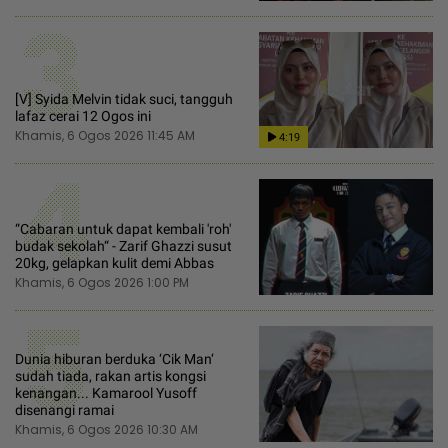
3
[V] Syida Melvin tidak suci, tangguh
lafaz cerai 12 Ogos ini
Khamis, 6 Ogos 2026 11:45 AM
4:19
4
“Cabaran untuk dapat kembali 'roh'
budak sekolah“ - Zarif Ghazzi susut
20kg, gelapkan kulit demi Abbas
Khamis, 6 Ogos 2026 1:00 PM
5
Dunia hiburan berduka ‘Cik Man‘
sudah tiada, rakan artis kongsi
kenangan... Kamarool Yusoff
disenangi ramai
Khamis, 6 Ogos 2026 10:30 AM