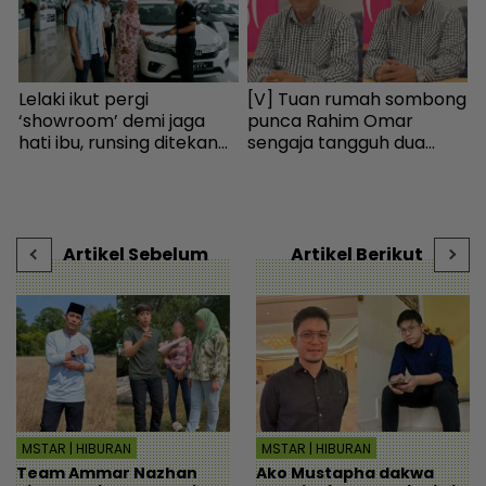
Lelaki ikut pergi
[V] Tuan rumah sombong
P
‘showroom’ demi jaga
punca Rahim Omar
m
hati ibu, runsing ditekan
sengaja tangguh dua
‘
beli kereta import walau
tahun tak bayar sewa -
A
gaji bersih RM2,300 -
Hiburan | mStar
m
“Mana nak cekau duit?” -
Viral | mStar
Artikel Sebelum
Artikel Berikut
MSTAR | HIBURAN
MSTAR | HIBURAN
Team Ammar Nazhan
Ako Mustapha dakwa