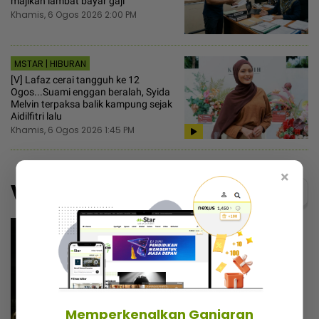
majikan lambat bayar gaji
Khamis, 6 Ogos 2026 2:00 PM
MSTAR | HIBURAN
[V] Lafaz cerai tangguh ke 12
Ogos...Suami enggan beralah, Syida
Melvin terpaksa balik kampung sejak
Aidilfitri lalu
Khamis, 6 Ogos 2026 1:45 PM
×
Video
Menarik@video
Memperkenalkan Ganjaran