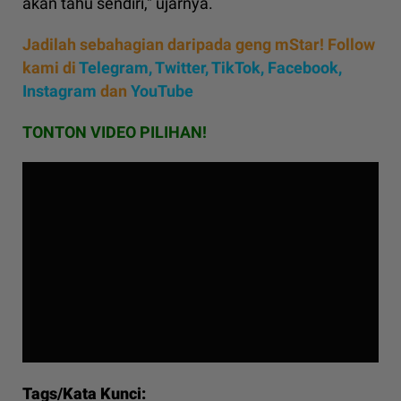
akan tahu sendiri," ujarnya.
Jadilah sebahagian daripada geng mStar! Follow
kami di
Telegram,
Twitter,
TikTok,
Facebook,
Instagram
dan
YouTube
TONTON VIDEO PILIHAN!
Tags/Kata Kunci: