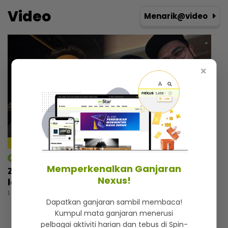
Video
Menarik@video
×
mStar | Hiburan
Memperkenalkan Ganjaran
Zizan Razak rancang wujudkan platform
M
Nexus!
lawak, beri bayangan ‘comeback’ Jozan
r
k
1 hari lalu
Dapatkan ganjaran sambil membaca!
1 
Kumpul mata ganjaran menerusi
pelbagai aktiviti harian dan tebus di Spin-