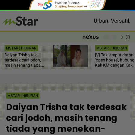
Urban. Versatil.
chevron_right
info
-
MSTAR | HIBURAN
MSTAR | HIBURAN
Daiyan Trisha tak
[V] Tak jemput datan
terdesak cari jodoh,
‘open house’, hubun
masih tenang tiada...
Kak KM dengan Kak..
MSTAR | HIBURAN
Daiyan Trisha tak terdesak
cari jodoh, masih tenang
tiada yang menekan-