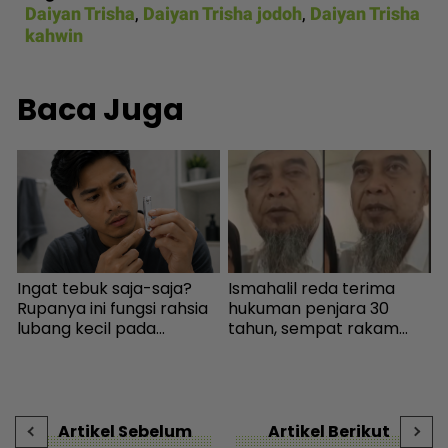
Daiyan Trisha
,
Daiyan Trisha jodoh
,
Daiyan Trisha
kahwin
Baca Juga
Ingat tebuk saja-saja?
Ismahalil reda terima
a
Rupanya ini fungsi rahsia
hukuman penjara 30
t
lubang kecil pada
tahun, sempat rakam
E
pengetip kuku... Sudah
video terakhir ucap
m
i
wujud sejak 145 tahun
terima kasih - Sensasi |
b
lalu! - I-suke | mStar
mStar
Artikel Sebelum
Artikel Berikut