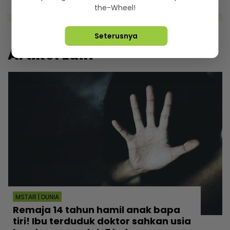
the-Wheel!
Seterusnya
Artikel Lain
MSTAR | DUNIA
Remaja 14 tahun hamil anak bapa
tiri! Ibu terduduk doktor sahkan usia