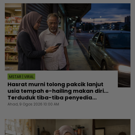
MSTAR | VIRAL
Hasrat murni tolong pakcik lanjut
usia tempah e-hailing makan diri...
Terduduk tiba-tiba penyedia...
Ahad, 9 Ogos 2026 10:00 AM