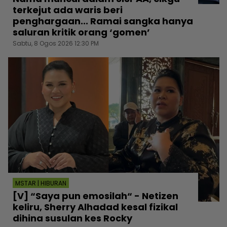
terkejut ada waris beri
penghargaan... Ramai sangka hanya
saluran kritik orang ‘gomen’
Sabtu, 8 Ogos 2026 12:30 PM
MSTAR | HIBURAN
[V] “Saya pun emosilah“ - Netizen
keliru, Sherry Alhadad kesal fizikal
dihina susulan kes Rocky