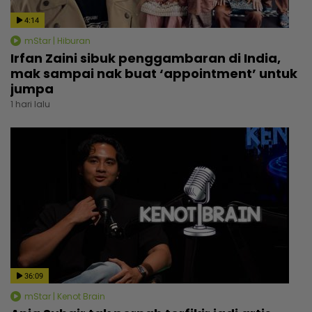
4:14
mStar | Hiburan
Irfan Zaini sibuk penggambaran di India,
mak sampai nak buat ‘appointment’ untuk
jumpa
1 hari lalu
36:09
mStar | Kenot Brain