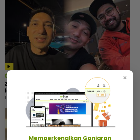
mStar | Hiburan
×
Zizan Razak rancang wujudkan platform
lawak, beri bayangan ‘comeback’ Jozan
1 hari lalu
Memperkenalkan Ganjaran