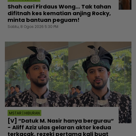
Shah cari Firdaus Wong… Tak tahan
difitnah kes kematian anjing Rocky,
minta bantuan peguam!
Sabtu, 8 Ogos 2026 5:30 PM
MSTAR | HIBURAN
[V] “Datuk M. Nasir hanya bergurau“
- Aliff Aziz ulas gelaran aktor kedua
terkacak, rezeki pertama kali buat