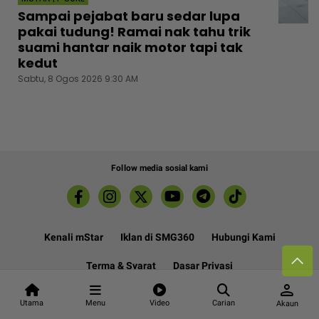
Sampai pejabat baru sedar lupa
pakai tudung! Ramai nak tahu trik
suami hantar naik motor tapi tak
kedut
Sabtu, 8 Ogos 2026 9:30 AM
Follow media sosial kami
Kenali mStar
Iklan di SMG360
Hubungi Kami
Terma & Syarat
Dasar Privasi
person
Utama
Menu
Video
Carian
Akaun