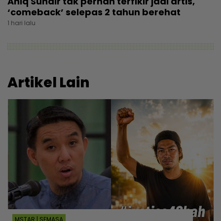
Aniq Suhair tak pernah terfikir jadi artis,
‘comeback’ selepas 2 tahun berehat
1 hari lalu
Artikel Lain
MSTAR | SEMASA