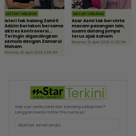
MSTAR | HIBURAN
MSTAR | HIBURAN
Isteri tak halang Zahiril
Azar Azmi tak bercinta
Adzim berlakon bersama
macam pasangan lain,
aktres kontroversi...
suami datang jumpa
Teringin digandingkan
terus ajak kahwin
semula dengan Zamarul
Khamis, 16 April 2026 12:05 PM
Hisham
Khamis, 16 April 2026 3:05 PM
Nak cari cerita best dan trending setiap hari?
Langgan berita mStar! Percuma je!