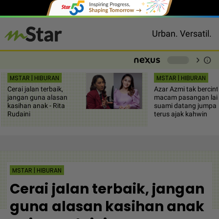
Urban. Versatil.
chevron_right
info
-
MSTAR | HIBURAN
MSTAR | HIBURAN
Cerai jalan terbaik,
Azar Azmi tak bercin
jangan guna alasan
macam pasangan lai
kasihan anak - Rita
suami datang jumpa
Rudaini
terus ajak kahwin
MSTAR | HIBURAN
Cerai jalan terbaik, jangan
guna alasan kasihan anak