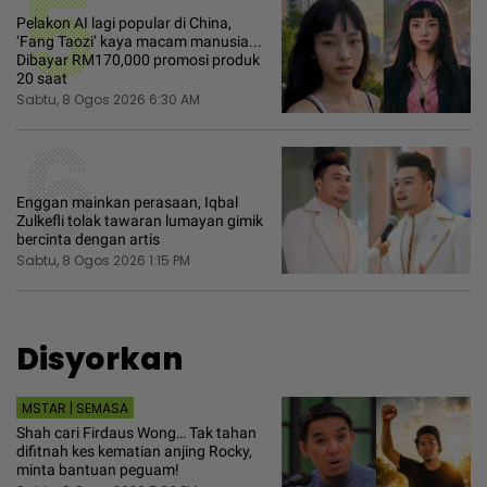
5
Pelakon AI lagi popular di China,
‘Fang Taozi’ kaya macam manusia...
Dibayar RM170,000 promosi produk
20 saat
Sabtu, 8 Ogos 2026 6:30 AM
6
Enggan mainkan perasaan, Iqbal
Zulkefli tolak tawaran lumayan gimik
bercinta dengan artis
Sabtu, 8 Ogos 2026 1:15 PM
Disyorkan
MSTAR | SEMASA
Shah cari Firdaus Wong… Tak tahan
difitnah kes kematian anjing Rocky,
minta bantuan peguam!