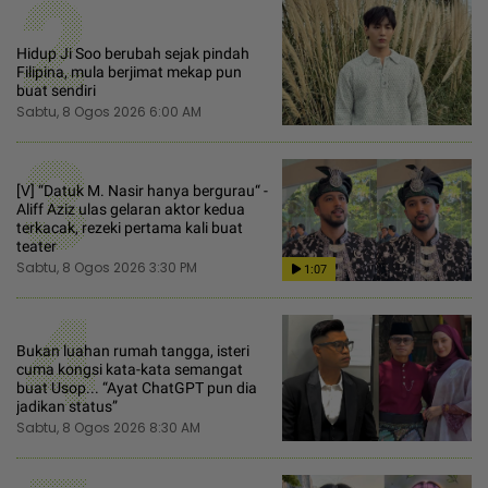
2
Hidup Ji Soo berubah sejak pindah
Filipina, mula berjimat mekap pun
buat sendiri
Sabtu, 8 Ogos 2026 6:00 AM
3
[V] “Datuk M. Nasir hanya bergurau“ -
Aliff Aziz ulas gelaran aktor kedua
terkacak, rezeki pertama kali buat
teater
Sabtu, 8 Ogos 2026 3:30 PM
1:07
4
Bukan luahan rumah tangga, isteri
cuma kongsi kata-kata semangat
buat Usop... “Ayat ChatGPT pun dia
jadikan status”
Sabtu, 8 Ogos 2026 8:30 AM