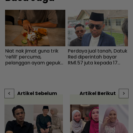
Niat nak jimat guna trik
Perdaya jual tanah, Datuk
K
‘refill’ percuma,
Red diperintah bayar
h
pelanggan ayam gepuk
RM1.57 juta kepada 17
a
insaf lepas tahu polisi
pembeli - Hiburan |
I
kedai - “Saya kongsikan
mStar
i
benda haram” - I-suke |
t
mStar
-
Artikel Sebelum
Artikel Berikut