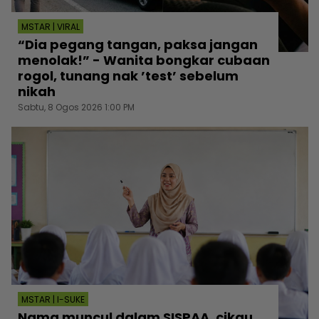
MSTAR | VIRAL
“Dia pegang tangan, paksa jangan
menolak!” - Wanita bongkar cubaan
rogol, tunang nak ’test’ sebelum
nikah
Sabtu, 8 Ogos 2026 1:00 PM
MSTAR | I-SUKE
Nama muncul dalam SISPAA, cikgu