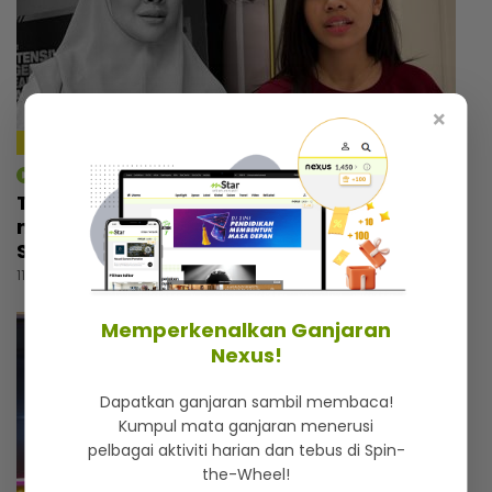
×
4:09
mStar | Hiburan
Tiada orang tahu Thalita masuk tandas
menangis selepas nyanyi lagu arwah Siti
Sarah, dapat rasa aura atas pentas
11 jam lalu
Memperkenalkan Ganjaran
Nexus!
Dapatkan ganjaran sambil membaca!
Kumpul mata ganjaran menerusi
pelbagai aktiviti harian dan tebus di Spin-
the-Wheel!