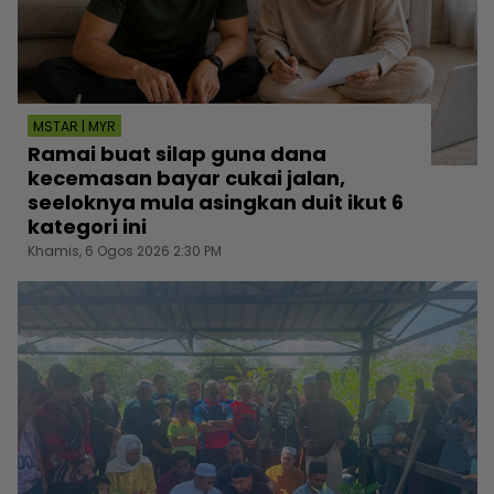
MSTAR | MYR
Ramai buat silap guna dana
kecemasan bayar cukai jalan,
seeloknya mula asingkan duit ikut 6
kategori ini
Khamis, 6 Ogos 2026 2:30 PM