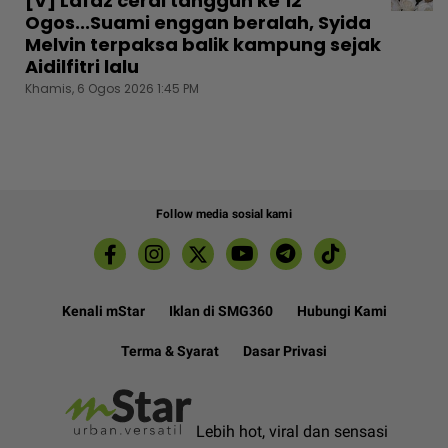
[V] Lafaz cerai tangguh ke 12
Ogos...Suami enggan beralah, Syida
Melvin terpaksa balik kampung sejak
Aidilfitri lalu
Khamis, 6 Ogos 2026 1:45 PM
Follow media sosial kami
Kenali mStar
Iklan di SMG360
Hubungi Kami
Terma & Syarat
Dasar Privasi
Lebih hot, viral dan sensasi