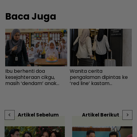
Baca Juga
Ibu berhenti doa
Wanita cerita
“
kesejahteraan cikgu,
pengalaman dipintas ke
a
.
masih ‘dendam’ anak
‘red line’ kastam
S
kena marah bawa kek ke
Indonesia... Rupanya
b
s
sekolah - “Kenapa izin
gerak-geri dipantau
r
n
kalau menyusahkan?” -
sebaik turun pesawat! -
Viral | mStar
Destinasi | mStar
Artikel Sebelum
Artikel Berikut