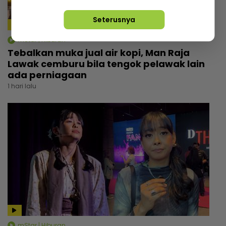
Seterusnya
mStar | Hiburan
Tebalkan muka jual air kopi, Man Raja
Lawak cemburu bila tengok pelawak lain
ada perniagaan
1 hari lalu
mStar | Hiburan