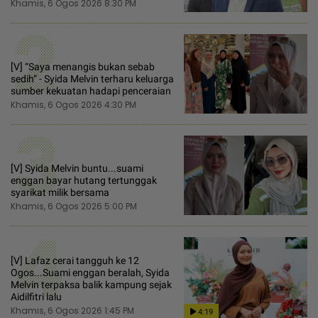
Khamis, 6 Ogos 2026 8:30 PM
2
[V] “Saya menangis bukan sebab
sedih“ - Syida Melvin terharu keluarga
sumber kekuatan hadapi penceraian
Khamis, 6 Ogos 2026 4:30 PM
3
[V] Syida Melvin buntu...suami
enggan bayar hutang tertunggak
syarikat milik bersama
Khamis, 6 Ogos 2026 5:00 PM
4
[V] Lafaz cerai tangguh ke 12
Ogos...Suami enggan beralah, Syida
Melvin terpaksa balik kampung sejak
Aidilfitri lalu
Khamis, 6 Ogos 2026 1:45 PM
4:19