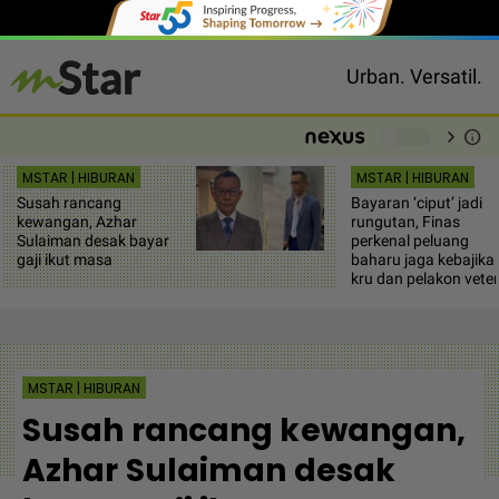
Urban. Versatil.
chevron_right
info
-
MSTAR | HIBURAN
MSTAR | HIBURAN
Susah rancang
Bayaran ‘ciput’ jadi
kewangan, Azhar
rungutan, Finas
Sulaiman desak bayar
perkenal peluang
gaji ikut masa
baharu jaga kebajika
kru dan pelakon vete
MSTAR | HIBURAN
Susah rancang kewangan,
Azhar Sulaiman desak