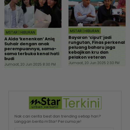
MSTAR | HIBURAN
MSTAR | HIBURAN
Bayaran ‘ciput’ jadi
A Aida ‘kenenkan’ Aniq
rungutan, Finas perkenal
Suhair dengan anak
peluang baharu jaga
perempuannya, sama-
kebajikan kru dan
sama terbuka kenal hati
pelakon veteran
budi
Jumaat, 20 Jun 2025 2:30 PM
Jumaat, 20 Jun 2025 8:30 PM
Nak cari cerita best dan trending setiap hari?
Langgan berita mStar! Percuma je!