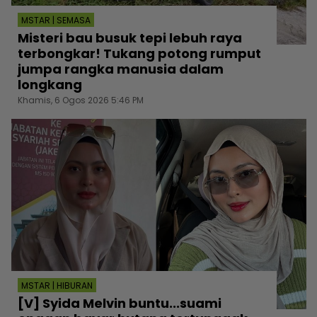
MSTAR | SEMASA
Misteri bau busuk tepi lebuh raya
terbongkar! Tukang potong rumput
jumpa rangka manusia dalam
longkang
Khamis, 6 Ogos 2026 5:46 PM
MSTAR | HIBURAN
[V] Syida Melvin buntu...suami