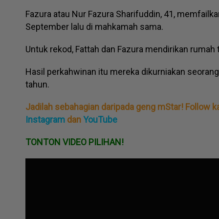
Fazura atau Nur Fazura Sharifuddin, 41, memfailk
September lalu di mahkamah sama.
Untuk rekod, Fattah dan Fazura mendirikan rumah
Hasil perkahwinan itu mereka dikurniakan seorang
tahun.
Jadilah sebahagian daripada geng mStar! Follow k
Instagram
dan
YouTube
TONTON VIDEO PILIHAN!