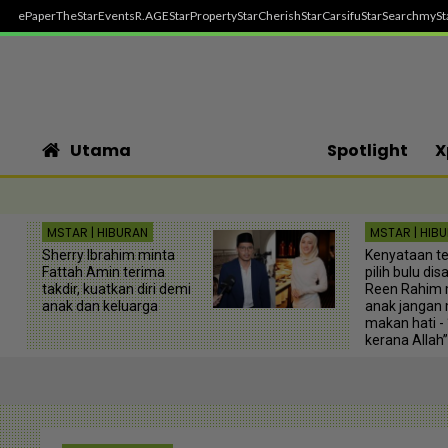
ePaper
TheStar
Events
R.AGE
StarProperty
StarCherish
StarCarsifu
StarSearch
mySt
Utama
Spotlight
X
MSTAR | HIBURAN
MSTAR | HIB
Sherry Ibrahim minta
Kenyataan te
Fattah Amin terima
pilih bulu disa
takdir, kuatkan diri demi
Reen Rahim 
anak dan keluarga
anak jangan
makan hati - 
kerana Allah”