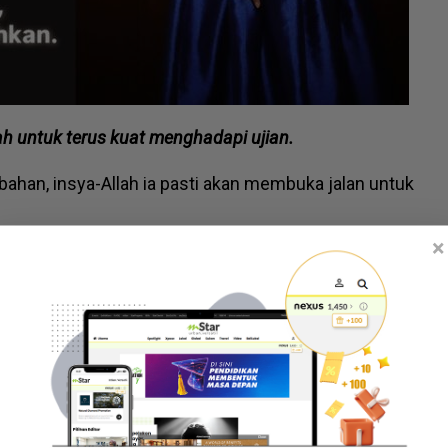
ah untuk terus kuat menghadapi ujian.
abahan, insya-Allah ia pasti akan membuka jalan untuk
×
taran yang dimuat naik di Instagram miliknya pada
 untuk Fattah terus kuat dan bangkit dengan
pas ini.
bercerai talak satu
ura ditangkis Fattah... Ikuti 5 topik perbalahan