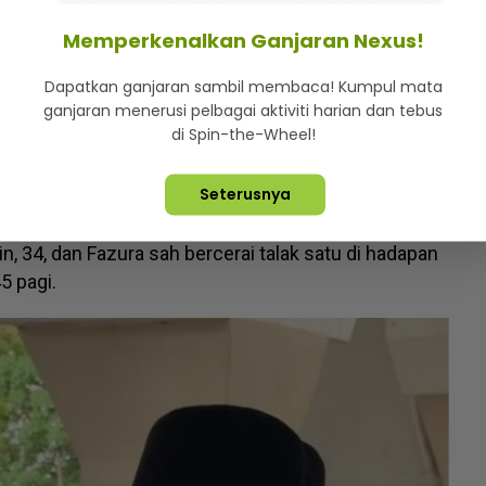
Memperkenalkan Ganjaran Nexus!
n dan bangkit untuk mulakan hidup yang baru.
Dapatkan ganjaran sambil membaca! Kumpul mata
ganjaran menerusi pelbagai aktiviti harian dan tebus
awak, Abdul Fattah Amin dipermudahkan," ujarnya.
di Spin-the-Wheel!
n hubungan cinta pada 2014 namun berpisah dua
Seterusnya
n, 34, dan Fazura sah bercerai talak satu di hadapan
5 pagi.