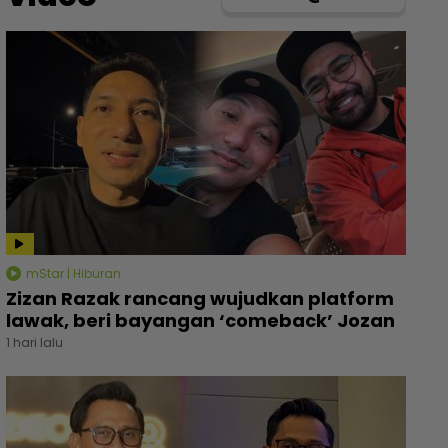
mStar | Hiburan
Zizan Razak rancang wujudkan platform
lawak, beri bayangan ‘comeback’ Jozan
1 hari lalu