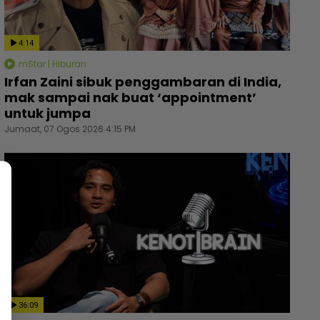
4:14
mStar | Hiburan
Irfan Zaini sibuk penggambaran di India,
mak sampai nak buat ‘appointment’
untuk jumpa
Jumaat, 07 Ogos 2026 4:15 PM
36:09