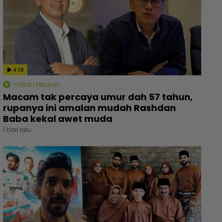
4:18
mStar | Hiburan
Macam tak percaya umur dah 57 tahun,
rupanya ini amalan mudah Rashdan
Baba kekal awet muda
1 hari lalu