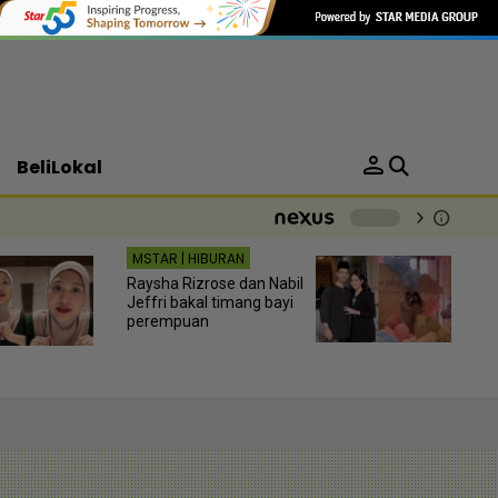
person
BeliLokal
chevron_right
info
-
MSTAR | HIBURAN
Raysha Rizrose dan Nabil
Jeffri bakal timang bayi
perempuan