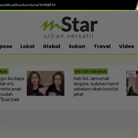
arjob
Kuali
Kuntum
SuriaFM
988FM
pose
Lokal
Global
Sukan
Travel
Video
URAN
MSTAR | HIBURAN
gur ibu bapa
Hati Siti Jamumall
lah erti,
terguris, tuduhan hamil
minta anak-
sebelum nikah bersifat
 mudah
jahat
“Buat baik