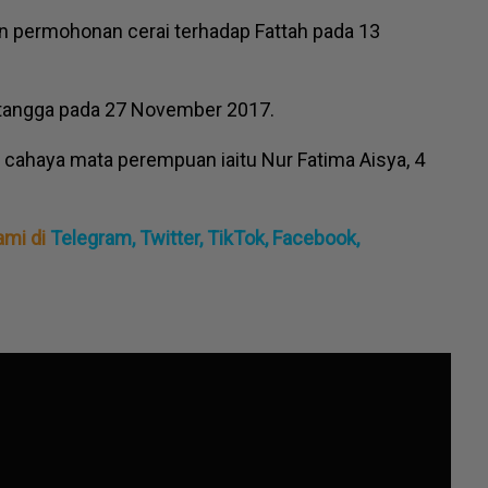
an permohonan cerai terhadap Fattah pada 13
 tangga pada 27 November 2017.
 cahaya mata perempuan iaitu Nur Fatima Aisya, 4
ami di
Telegram,
Twitter,
TikTok,
Facebook,