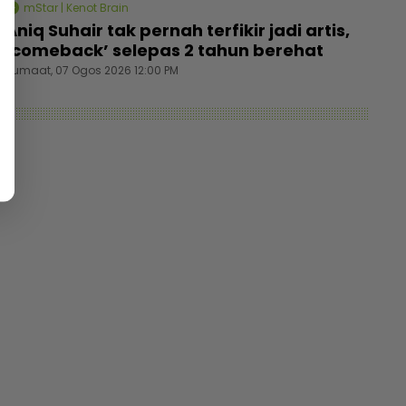
mStar | Kenot Brain
Aniq Suhair tak pernah terfikir jadi artis,
‘comeback’ selepas 2 tahun berehat
Jumaat, 07 Ogos 2026 12:00 PM