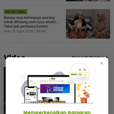
MSTAR | VIRAL
Betapa rasa terhinanya seorang
nenek dihalang cium cucu sendiri...
Takut jadi pembawa kuman!
Isnin, 10 Ogos 2026 7:00 AM
Video
Menarik@video
×
Memperkenalkan Ganjaran