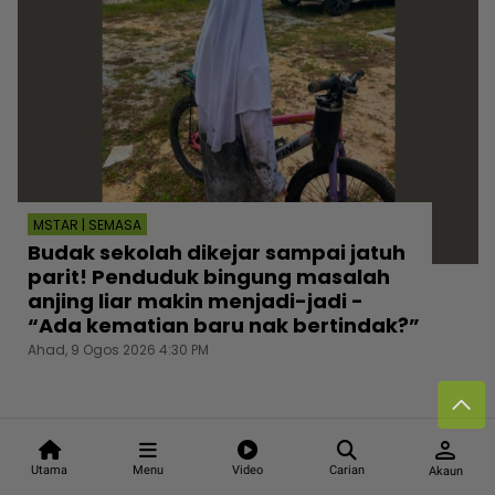
MSTAR | SEMASA
Budak sekolah dikejar sampai jatuh
parit! Penduduk bingung masalah
anjing liar makin menjadi-jadi -
“Ada kematian baru nak bertindak?”
Ahad, 9 Ogos 2026 4:30 PM
person
Utama
Menu
Video
Carian
Akaun
Follow media sosial kami