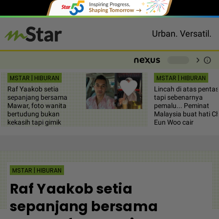
Urban. Versatil.
chevron_right
info
-
MSTAR | HIBURAN
MSTAR | HIBURAN
Raf Yaakob setia
Lincah di atas pentas
sepanjang bersama
tapi sebenarnya
Mawar, foto wanita
pemalu... Peminat
bertudung bukan
Malaysia buat hati C
kekasih tapi gimik
Eun Woo cair
MSTAR | HIBURAN
Raf Yaakob setia
sepanjang bersama