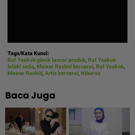
Tags/Kata Kunci:
Raf Yaakob gimik lancar produk
,
Raf Yaakob
lelaki setia
,
Mawar Rashid bercerai
,
Raf Yaakob
,
Mawar Rashid
,
Artis bercerai
,
Hiburan
Baca Juga