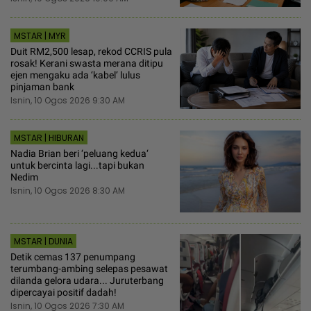
MSTAR | MYR
Duit RM2,500 lesap, rekod CCRIS pula
rosak! Kerani swasta merana ditipu
ejen mengaku ada ‘kabel’ lulus
pinjaman bank
Isnin, 10 Ogos 2026 9:30 AM
MSTAR | HIBURAN
Nadia Brian beri ‘peluang kedua‘
untuk bercinta lagi...tapi bukan
Nedim
Isnin, 10 Ogos 2026 8:30 AM
MSTAR | DUNIA
Detik cemas 137 penumpang
terumbang-ambing selepas pesawat
dilanda gelora udara... Juruterbang
dipercayai positif dadah!
Isnin, 10 Ogos 2026 7:30 AM