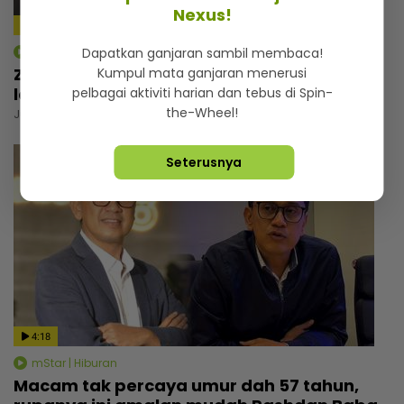
Nexus!
mStar | Hiburan
Dapatkan ganjaran sambil membaca!
Zizan Razak rancang wujudkan platform
Kumpul mata ganjaran menerusi
lawak, beri bayangan ‘comeback’ Jozan
pelbagai aktiviti harian dan tebus di Spin-
the-Wheel!
Jumaat, 07 Ogos 2026 7:30 PM
Seterusnya
4:18
mStar | Hiburan
Macam tak percaya umur dah 57 tahun,