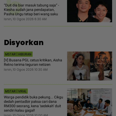
6
“Duit dia biar masuk tabung saja“ -
Kiesha sudah jana pendapatan,
Pasha Ungu tetap beri wang saku
Isnin, 10 Ogos 2026 6:30 AM
Disyorkan
MSTAR | HIBURAN
[V] Busana PGL cetus kritikan, Aisha
Retno terima teguran netizen
Isnin, 10 Ogos 2026 10:30 AM
MSTAR | VIRAL
Warga pendidik buka pekung... Cikgu
dedah pentadbir paksa cari dana
RM300 seorang, kena ‘sedekah’ duit
sendiri kalau gagal!
Isnin, 10 Ogos 2026 10:00 AM