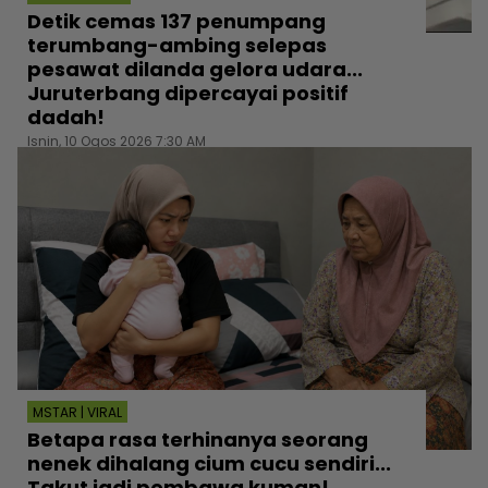
Detik cemas 137 penumpang
terumbang-ambing selepas
pesawat dilanda gelora udara...
Juruterbang dipercayai positif
dadah!
Isnin, 10 Ogos 2026 7:30 AM
MSTAR | VIRAL
Betapa rasa terhinanya seorang
nenek dihalang cium cucu sendiri...
Takut jadi pembawa kuman!