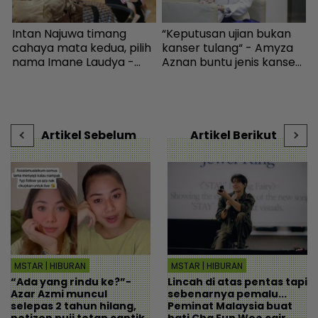
Intan Najuwa timang
“Keputusan ujian bukan
cahaya mata kedua, pilih
kanser tulang“ - Amyza
r
nama Imane Laudya -
Aznan buntu jenis kanser
b
Hiburan | mStar
dihidapi anak kedua -
r
Hiburan | mStar
c
a
Artikel Sebelum
Artikel Berikut
MSTAR | HIBURAN
MSTAR | HIBURAN
“Ada yang rindu ke?”-
Lincah di atas pentas tapi
Azar Azmi muncul
sebenarnya pemalu...
selepas 2 tahun hilang,
Peminat Malaysia buat