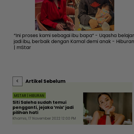
nrose
“Ini proses kami sebagai ibu bapa“ - Uqasha belaja
ff
jadi ibu, berbaik dengan Kamal demi anak - Hibura
| mStar
Artikel Sebelum
MSTAR | HIBURAN
Siti Saleha sudah temui
pengganti, jejaka ‘mix’ jadi
pilihan hati
Khamis, 17 November 2022 12:00 PM