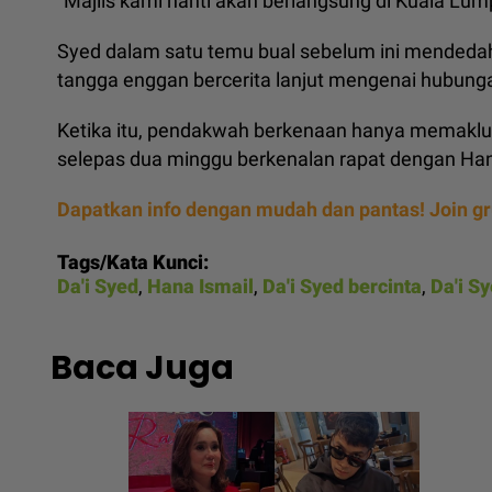
"Majlis kami nanti akan berlangsung di Kuala Lump
Syed dalam satu temu bual sebelum ini mendeda
tangga enggan bercerita lanjut mengenai hubung
Ketika itu, pendakwah berkenaan hanya memaklu
selepas dua minggu berkenalan rapat dengan Ha
Dapatkan info dengan mudah dan pantas! Join g
Tags/Kata Kunci:
Da'i Syed
,
Hana Ismail
,
Da'i Syed bercinta
,
Da'i S
Baca Juga