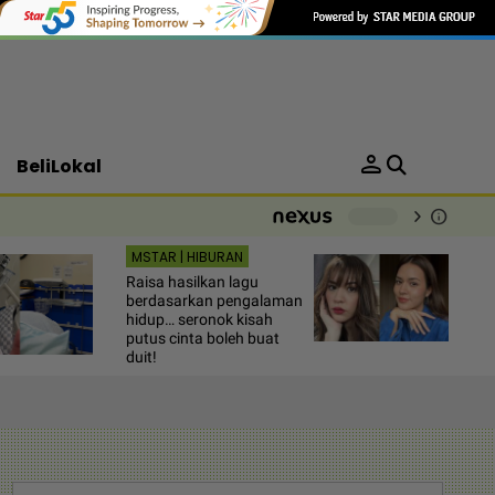
person
BeliLokal
chevron_right
info
-
MSTAR | HIBURAN
Raisa hasilkan lagu
berdasarkan pengalaman
hidup… seronok kisah
putus cinta boleh buat
duit!