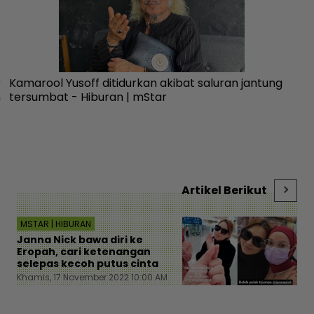
r
Kamarool Yusoff ditidurkan akibat saluran jantung
10
n
tersumbat - Hiburan | mStar
Se
me
Artikel Berikut
MSTAR | HIBURAN
Janna Nick bawa diri ke
Eropah, cari ketenangan
selepas kecoh putus cinta
Khamis, 17 November 2022 10:00 AM