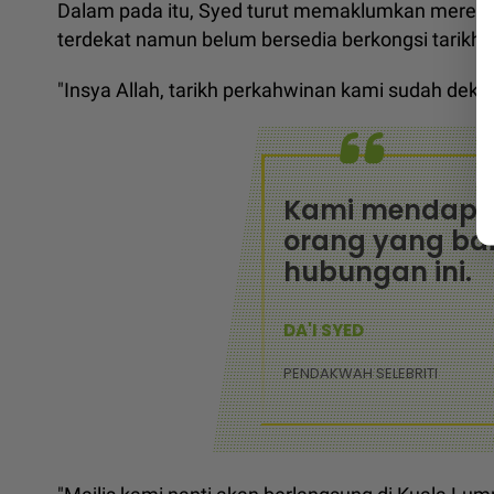
Dalam pada itu, Syed turut memaklumkan mereka 
terdekat namun belum bersedia berkongsi tarikh 
"Insya Allah, tarikh perkahwinan kami sudah dekat
Kami mendapat
orang yang bai
hubungan ini.
DA'I SYED
PENDAKWAH SELEBRITI