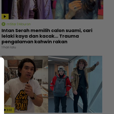
mStar | Hiburan
Intan Serah memilih calon suami, cari
lelaki kaya dan kacak... Trauma
pengalaman kahwin rakan
1 hari lalu
3:02