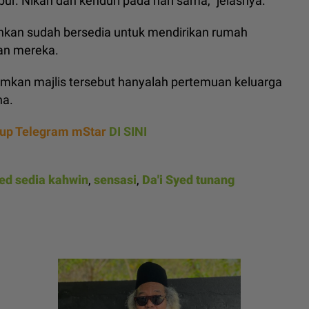
ur. Nikah dan kenduri pada hari sama," jelasnya.
hkan sudah bersedia untuk mendirikan rumah
an mereka.
mkan majlis tersebut hanyalah pertemuan keluarga
na.
rup Telegram mStar
DI SINI
yed sedia kahwin
,
sensasi
,
Da'i Syed tunang