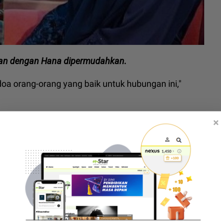
gan dengan Hana dipermudahkan.
a orang-orang yang baik untuk hubungan ini,"
berkongsi majlis pasangan berkenaan di Instagram
×
 hubungan Syed dan Hana yang dikhabarkan sudah
 Ismail, Umie Aida pesan jaga amanah dengan baik
ed jawab status hubungan dengan pengacara TV Al