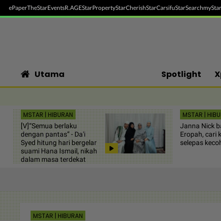
ePaper
TheStar
Events
R.AGE
StarProperty
StarCherish
StarCarsifu
StarSearch
myStar
Utama
Spotlight
X
MSTAR | HIBURAN
MSTAR | HIB
[V]“Semua berlaku
Janna Nick ba
dengan pantas” - Da'i
Eropah, cari
Syed hitung hari bergelar
selepas kecoh
suami Hana Ismail, nikah
dalam masa terdekat
MSTAR | HIBURAN