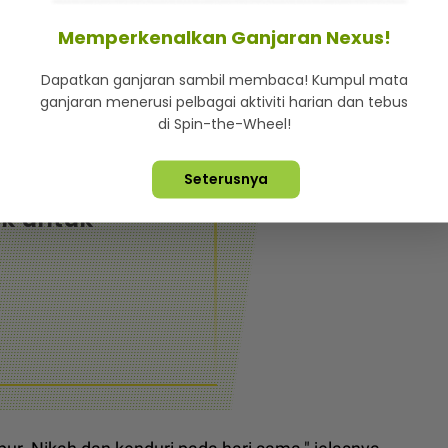
akan disatukan sebagai suami isteri dalam masa
sebenar pernikahan.
Memperkenalkan Ganjaran Nexus!
Dapatkan ganjaran sambil membaca! Kumpul mata
. Nanti saya akan kongsi.
ganjaran menerusi pelbagai aktiviti harian dan tebus
di Spin-the-Wheel!
Seterusnya
 doa orang-
k untuk