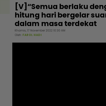
[V]“Semua berlaku deng
hitung hari bergelar sua
dalam masa terdekat
Khamis, 17 November 2022 10:30 AM
Oleh:
FAROL HADI