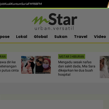
job
Kuali
Kuntum
SuriaFM
988FM
pose
Lokal
Global
Sukan
Travel
Video
URAN
MSTAR | HIBURAN
wa diri ke
Mengadu sesak nafas
 ketenangan
dan sakit dada, Mia Sara
 putus cinta
dikejarkan ke dua buah
hospital