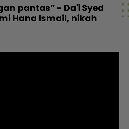
an pantas” - Da'i Syed
mi Hana Ismail, nikah