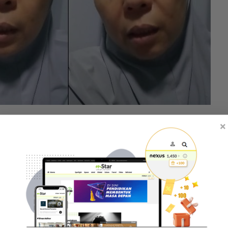
galaman itu di Facebook.
×
patkan pemeriksaan, dia tidak mendapat layanan
 kepala, tekak sakit dan badan pun sakit-sakit.
n teruk, pening nak muntah, sakit kepala yang