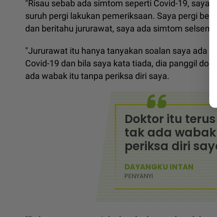
"Risau sebab ada simtom seperti Covid-19, saya h
suruh pergi lakukan pemeriksaan. Saya pergi ber
dan beritahu jururawat, saya ada simtom selsema
"Jururawat itu hanya tanyakan soalan saya ada pe
Covid-19 dan bila saya kata tiada, dia panggil dok
ada wabak itu tanpa periksa diri saya.
Doktor itu teru
tak ada wabak 
periksa diri say
DAYANGKU INTAN
PENYANYI