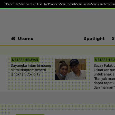
ePaper
TheStar
Events
R.AGE
StarProperty
StarCherish
StarCarsifu
StarSearch
myStar
Utama
Spotlight
X
MSTAR | HIBURAN
MSTAR | HIB
Dayangku Intan bimbang
Sazzy Falak 
alami simptom seperti
keluarkan su
jangkitan Covid-19
untuk anak a
“Banyak manf
dapat rapatk
dan mahram