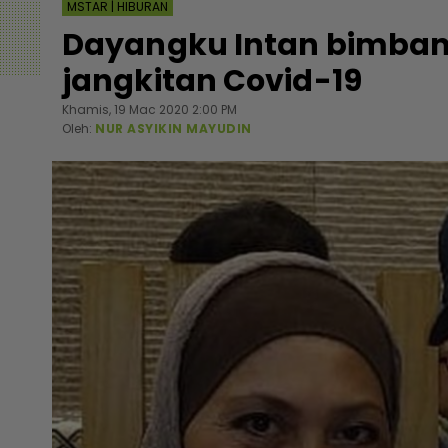
MSTAR | HIBURAN
Dayangku Intan bimban
jangkitan Covid-19
Khamis, 19 Mac 2020 2:00 PM
Oleh:
NUR ASYIKIN MAYUDIN