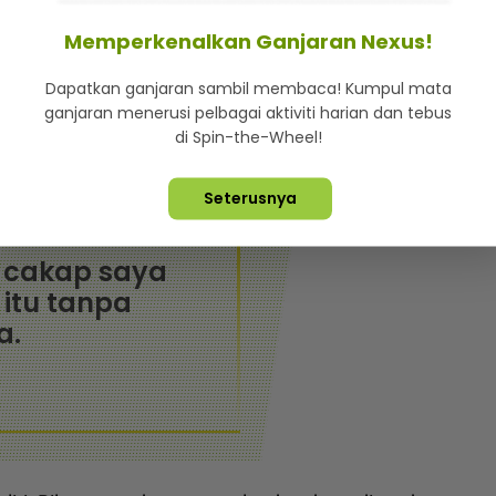
ubungi rakan yang juga seorang doktor pakar. Dia
tanyakan ke kaunter kecemasan di sebuah hospital
Memperkenalkan Ganjaran Nexus!
.
Dapatkan ganjaran sambil membaca! Kumpul mata
ganjaran menerusi pelbagai aktiviti harian dan tebus
rgi luar negara dan ada kontak rapat dengan kes
di Spin-the-Wheel!
tor pula. Kemudian doktor itu terus cakap saya tak
Seterusnya
s cakap saya
itu tanpa
a.