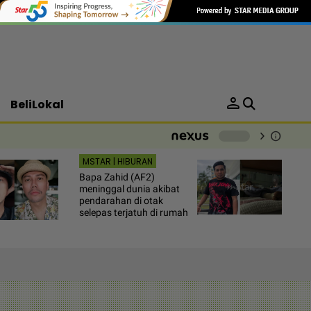
person
BeliLokal
chevron_right
info
-
MSTAR | HIBURAN
Bapa Zahid (AF2)
meninggal dunia akibat
pendarahan di otak
selepas terjatuh di rumah