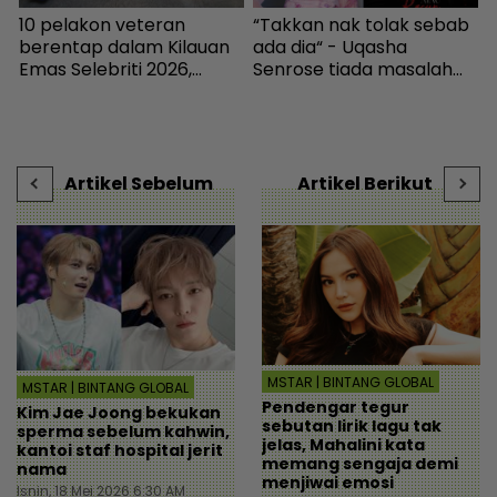
10 pelakon veteran
“Takkan nak tolak sebab
S
ya
berentap dalam Kilauan
ada dia“ - Uqasha
I
Emas Selebriti 2026,
Senrose tiada masalah
M
sumbangan mingguan
bergandingan, hormat
r
untuk artis memerlukan -
rezeki Aliff Aziz - Hiburan |
Hiburan | mStar
mStar
Artikel Sebelum
Artikel Berikut
MSTAR | BINTANG GLOBAL
MSTAR | BINTANG GLOBAL
Pendengar tegur
Kim Jae Joong bekukan
sebutan lirik lagu tak
sperma sebelum kahwin,
jelas, Mahalini kata
kantoi staf hospital jerit
memang sengaja demi
nama
menjiwai emosi
Isnin, 18 Mei 2026 6:30 AM