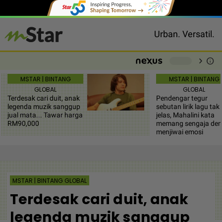
Urban. Versatil.
chevron_right
info
-
MSTAR | BINTANG
MSTAR | BINTANG
GLOBAL
GLOBAL
Terdesak cari duit, anak
Pendengar tegur
legenda muzik sanggup
sebutan lirik lagu tak
jual mata... Tawar harga
jelas, Mahalini kata
RM90,000
memang sengaja dem
menjiwai emosi
MSTAR | BINTANG GLOBAL
Terdesak cari duit, anak
legenda muzik sanggup