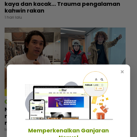
kaya dan kacak... Trauma pengalaman
kahwin rakan
1 hari lalu
×
3:02
mStar | Hiburan
Nadzmi Adhwa bagi bantuan bukan untuk
menunjuk, niat cari pahala... Kongsi di
media sosial elak fitnah
Memperkenalkan Ganjaran
Isnin, 03 Ogos 2026 5:30 PM