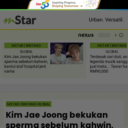
Urban. Versatil.
chevron_right
info
-
MSTAR | BINTANG
MSTAR | BINTANG
GLOBAL
GLOBAL
Kim Jae Joong bekukan
Terdesak cari duit, a
sperma sebelum kahwin,
legenda muzik sangg
kantoi staf hospital jerit
jual mata... Tawar ha
nama
RM90,000
MSTAR | BINTANG GLOBAL
Kim Jae Joong bekukan
sperma sebelum kahwin,