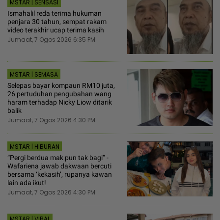
MSTAR | SENSASI
Ismahalil reda terima hukuman
penjara 30 tahun, sempat rakam
video terakhir ucap terima kasih
Jumaat, 7 Ogos 2026 6:35 PM
MSTAR | SEMASA
Selepas bayar kompaun RM10 juta,
26 pertuduhan pengubahan wang
haram terhadap Nicky Liow ditarik
balik
Jumaat, 7 Ogos 2026 4:30 PM
MSTAR | HIBURAN
“Pergi berdua mak pun tak bagi” -
Wafariena jawab dakwaan bercuti
bersama ‘kekasih’, rupanya kawan
lain ada ikut!
Jumaat, 7 Ogos 2026 4:30 PM
MSTAR | VIRAL