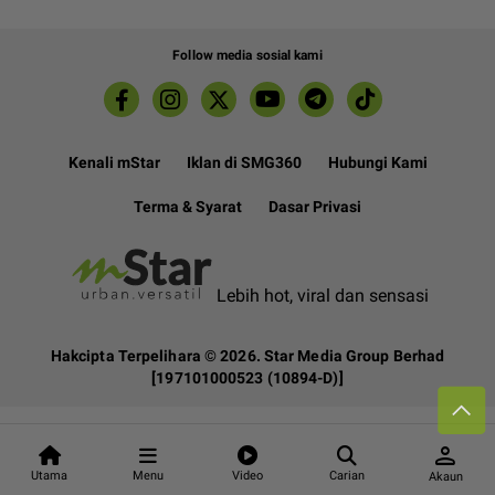
Follow media sosial kami
Kenali mStar
Iklan di SMG360
Hubungi Kami
Terma & Syarat
Dasar Privasi
Lebih hot, viral dan sensasi
Hakcipta Terpelihara ©
2026. Star Media Group Berhad
[197101000523 (10894-D)]
person
Utama
Menu
Video
Carian
Akaun