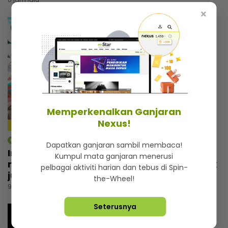
×
Memperkenalkan Ganjaran
Nexus!
4:14
mStar | Hiburan
Dapatkan ganjaran sambil membaca!
Irfan Zaini sibuk penggambaran di India,
Kumpul mata ganjaran menerusi
mak sampai nak buat ‘appointment’ untuk
pelbagai aktiviti harian dan tebus di Spin-
jumpa
the-Wheel!
9 jam lalu
Seterusnya