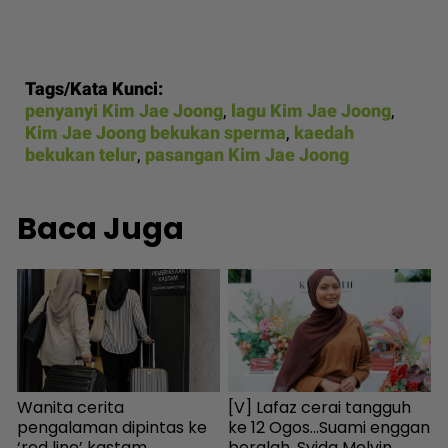
Tags/Kata Kunci:
penyanyi Kim Jae Joong
,
lagu Kim Jae Joong
,
Kim Jae Joong bekukan sperma
,
kaedah
bekukan telur
,
pasangan Kim Jae Joong
Baca Juga
Wanita cerita
[V] Lafaz cerai tangguh
P
n
pengalaman dipintas ke
ke 12 Ogos...Suami enggan
b
‘red line’ kastam
beralah, Syida Melvin
p