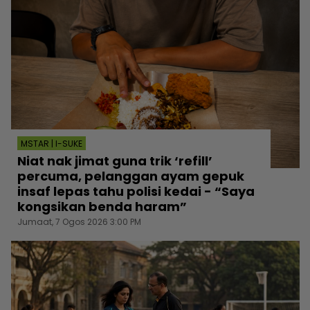
MSTAR | I-SUKE
Niat nak jimat guna trik ‘refill’
percuma, pelanggan ayam gepuk
insaf lepas tahu polisi kedai - “Saya
kongsikan benda haram”
Jumaat, 7 Ogos 2026 3:00 PM