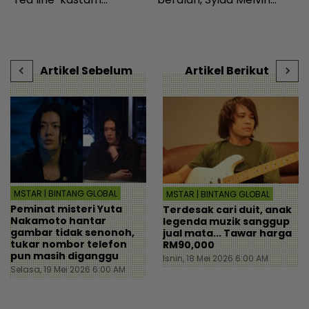
Indonesia... Rupanya
terpaksa balik kampung
s
gerak-geri dipantau
sejak Aidilfitri lalu -
c
sebaik turun pesawat! -
Hiburan | mStar
s
Destinasi | mStar
|
Artikel Sebelum
Artikel Berikut
MSTAR | BINTANG GLOBAL
MSTAR | BINTANG GLOBAL
Peminat misteri Yuta
Terdesak cari duit, anak
Nakamoto hantar
legenda muzik sanggup
gambar tidak senonoh,
jual mata... Tawar harga
tukar nombor telefon
RM90,000
pun masih diganggu
Isnin, 18 Mei 2026 6:00 AM
Selasa, 19 Mei 2026 6:00 AM