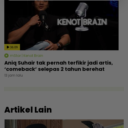
36:09
mStar | Kenot Brain
Aniq Suhair tak pernah terfikir jadi artis,
‘comeback’ selepas 2 tahun berehat
13 jam lalu
Artikel Lain