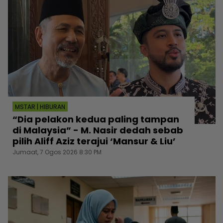
MSTAR | HIBURAN
“Dia pelakon kedua paling tampan
di Malaysia” - M. Nasir dedah sebab
pilih Aliff Aziz terajui ‘Mansur & Liu’
Jumaat, 7 Ogos 2026 8:30 PM