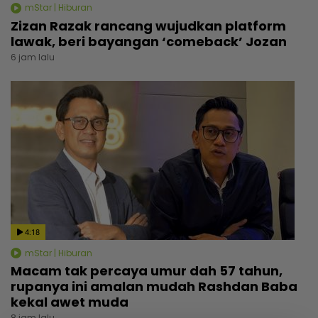
mStar | Hiburan
Zizan Razak rancang wujudkan platform
lawak, beri bayangan ‘comeback’ Jozan
6 jam lalu
4:18
mStar | Hiburan
Macam tak percaya umur dah 57 tahun,
rupanya ini amalan mudah Rashdan Baba
kekal awet muda
8 jam lalu