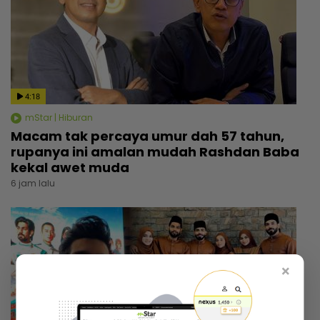
4:18
mStar | Hiburan
Macam tak percaya umur dah 57 tahun,
rupanya ini amalan mudah Rashdan Baba
kekal awet muda
6 jam lalu
×