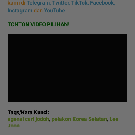
kami di
Telegram,
Twitter,
TikTok,
Facebook,
Instagram
dan
YouTube
TONTON VIDEO PILIHAN!
Tags/Kata Kunci:
agensi cari jodoh
,
pelakon Korea Selatan
,
Lee
Joon