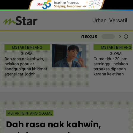
Urban. Versatil.
chevron_right
info
-
MSTAR | BINTANG
MSTAR | BINTANG
GLOBAL
GLOBAL
Dah rasa nak kahwin,
Cuma tidur 20 jam
pelakon popular
seminggu, pelakon
sanggup guna khidmat
terpaksa dipapah
agensi cari jodoh
kerana keletihan
MSTAR | BINTANG GLOBAL
Dah rasa nak kahwin,