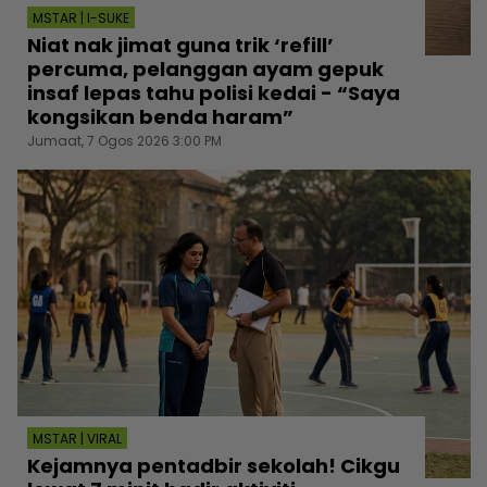
MSTAR | I-SUKE
Niat nak jimat guna trik ‘refill’
percuma, pelanggan ayam gepuk
insaf lepas tahu polisi kedai - “Saya
kongsikan benda haram”
Jumaat, 7 Ogos 2026 3:00 PM
MSTAR | VIRAL
Kejamnya pentadbir sekolah! Cikgu