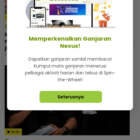
4:14
mStar | Hiburan
Irfan Zaini sibuk penggambaran di India,
Memperkenalkan Ganjaran
mak sampai nak buat ‘appointment’ untuk
Nexus!
jumpa
7 jam lalu
Dapatkan ganjaran sambil membaca!
Kumpul mata ganjaran menerusi
pelbagai aktiviti harian dan tebus di Spin-
the-Wheel!
Seterusnya
36:09