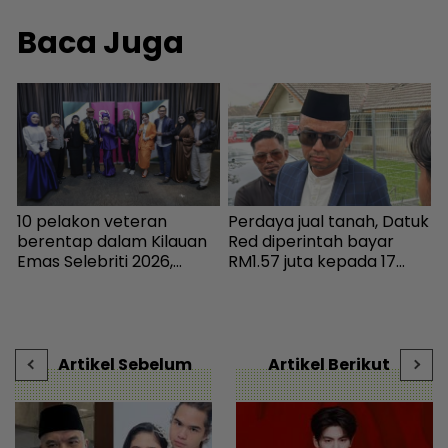
Baca Juga
10 pelakon veteran
Perdaya jual tanah, Datuk
W
berentap dalam Kilauan
Red diperintah bayar
p
Emas Selebriti 2026,
RM1.57 juta kepada 17
‘
sumbangan mingguan
pembeli - Hiburan |
I
untuk artis memerlukan -
mStar
g
Hiburan | mStar
s
D
Artikel Sebelum
Artikel Berikut