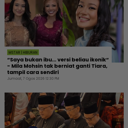
MSTAR | HIBURAN
“Saya bukan ibu... versi beliau ikonik“
- Mila Mohsin tak berniat ganti Tiara,
tampil cara sendiri
Jumaat, 7 Ogos 2026 12:30 PM