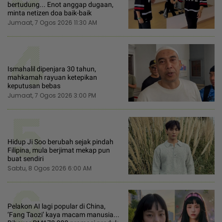
bertudung... Enot anggap dugaan,
minta netizen doa baik-baik
Jumaat, 7 Ogos 2026 11:30 AM
4
Ismahalil dipenjara 30 tahun,
mahkamah rayuan ketepikan
keputusan bebas
Jumaat, 7 Ogos 2026 3:00 PM
5
Hidup Ji Soo berubah sejak pindah
Filipina, mula berjimat mekap pun
buat sendiri
Sabtu, 8 Ogos 2026 6:00 AM
6
Pelakon AI lagi popular di China,
‘Fang Taozi’ kaya macam manusia...