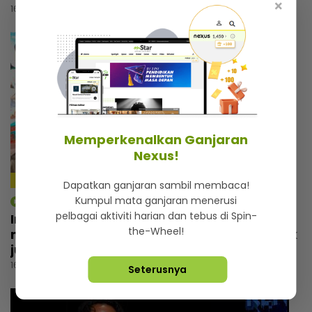
×
16 jam lalu
Memperkenalkan Ganjaran
Nexus!
4:14
Dapatkan ganjaran sambil membaca!
Kumpul mata ganjaran menerusi
mStar | Hiburan
pelbagai aktiviti harian dan tebus di Spin-
Irfan Zaini sibuk penggambaran di India,
the-Wheel!
mak sampai nak buat ‘appointment’ untuk
jumpa
16 jam lalu
Seterusnya