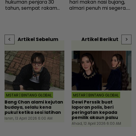
hukuman penjara 30
hari makan nasi bujang,
k
tahun, sempat rakam
almari penuh mi segera...
m
video terakhir ucap
Ingatkan orang susah,
terima kasih - Sensasi |
individu tergamam lepas
s
mStar
tengok baki akaun rakan
k
- Viral | mStar
V
Artikel Sebelum
Artikel Berikut
MSTAR | BINTANG GLOBAL
MSTAR | BINTANG GLOBAL
Bang Chan alami kejutan
Dewi Perssik buat
budaya, selalu kena
laporan polis, beri
pukul ketika sesi latihan
peringatan kepada
pemilik akaun palsu
Isnin, 13 April 2026 6:00 AM
Ahad, 12 April 2026 6:00 AM