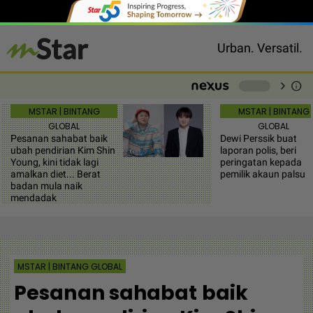
Urban. Versatil.
chevron_right
info
-
MSTAR | BINTANG
MSTAR | BINTANG
GLOBAL
GLOBAL
Pesanan sahabat baik
Dewi Perssik buat
ubah pendirian Kim Shin
laporan polis, beri
Young, kini tidak lagi
peringatan kepada
amalkan diet... Berat
pemilik akaun palsu
badan mula naik
mendadak
MSTAR | BINTANG GLOBAL
Pesanan sahabat baik