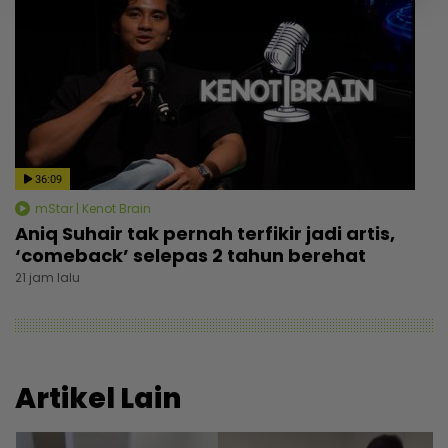
36:09
mStar | Kenot Brain
Aniq Suhair tak pernah terfikir jadi artis,
‘comeback’ selepas 2 tahun berehat
21 jam lalu
Artikel Lain