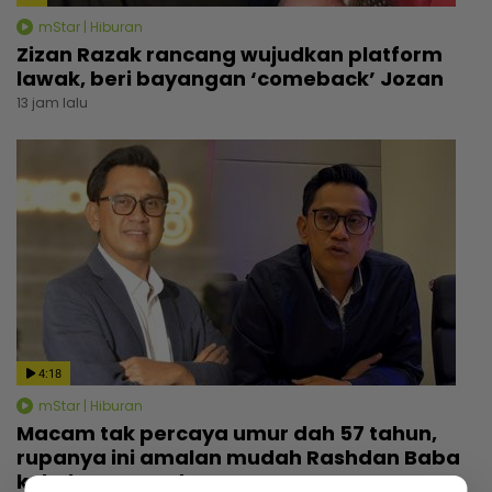
mStar | Hiburan
Zizan Razak rancang wujudkan platform
lawak, beri bayangan ‘comeback’ Jozan
13 jam lalu
4:18
mStar | Hiburan
Macam tak percaya umur dah 57 tahun,
rupanya ini amalan mudah Rashdan Baba
kekal awet muda