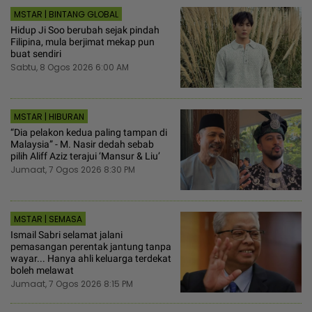
MSTAR | BINTANG GLOBAL
Hidup Ji Soo berubah sejak pindah
Filipina, mula berjimat mekap pun
buat sendiri
Sabtu, 8 Ogos 2026 6:00 AM
MSTAR | HIBURAN
“Dia pelakon kedua paling tampan di
Malaysia” - M. Nasir dedah sebab
pilih Aliff Aziz terajui ‘Mansur & Liu’
Jumaat, 7 Ogos 2026 8:30 PM
MSTAR | SEMASA
Ismail Sabri selamat jalani
pemasangan perentak jantung tanpa
wayar... Hanya ahli keluarga terdekat
boleh melawat
Jumaat, 7 Ogos 2026 8:15 PM