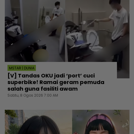
MSTAR | DUNIA
[V] Tandas OKU jadi ‘port’ cuci
superbike! Ramai geram pemuda
salah guna fasiliti awam
Sabtu, 8 Ogos 2026 7:00 AM