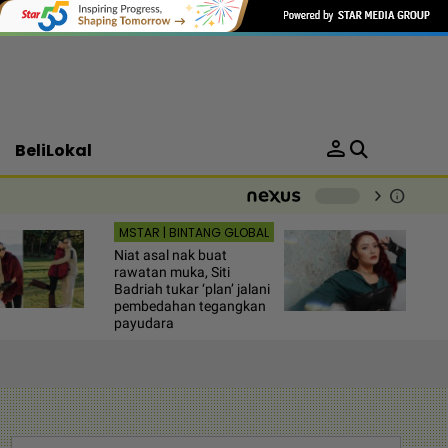
person
BeliLokal
chevron_right
info
-
MSTAR | BINTANG GLOBAL
Niat asal nak buat
rawatan muka, Siti
Badriah tukar ‘plan’ jalani
pembedahan tegangkan
payudara