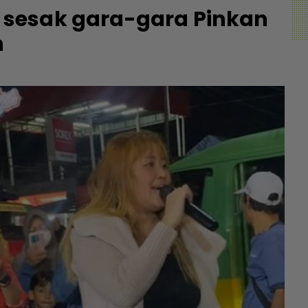
sesak gara-gara Pinkan
n