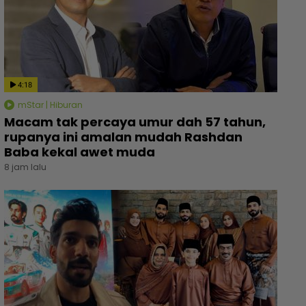
4:18
mStar | Hiburan
Macam tak percaya umur dah 57 tahun,
rupanya ini amalan mudah Rashdan
Baba kekal awet muda
8 jam lalu