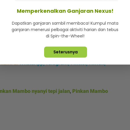
nsasi, Aldi Taher buka lembaran baharu... Mulakan
Memperkenalkan Ganjaran Nexus!
erbuatan itu tidak seharusnya berlaku.
Dapatkan ganjaran sambil membaca! Kumpul mata
ganjaran menerusi pelbagai aktiviti harian dan tebus
di Spin-the-Wheel!
ramai.
Seterusnya
 kami di
WhatsApp
,
Telegram,
Twitter,
TikTok,
nkan Mambo nyanyi tepi jalan
,
Pinkan Mambo