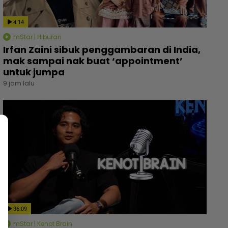
4:14
mStar | Hiburan
Irfan Zaini sibuk penggambaran di India,
mak sampai nak buat ‘appointment’
untuk jumpa
9 jam lalu
36:09
mStar | Kenot Brain