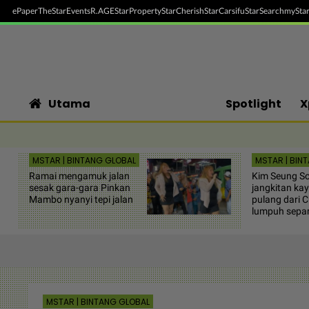
ePaper
TheStar
Events
R.AGE
StarProperty
StarCherish
StarCarsifu
StarSearch
myStar
Utama
Spotlight
X
MSTAR | BINTANG GLOBAL
MSTAR | BIN
Ramai mengamuk jalan
Kim Seung So
sesak gara-gara Pinkan
jangkitan ka
Mambo nyanyi tepi jalan
pulang dari C
lumpuh sepa
MSTAR | BINTANG GLOBAL