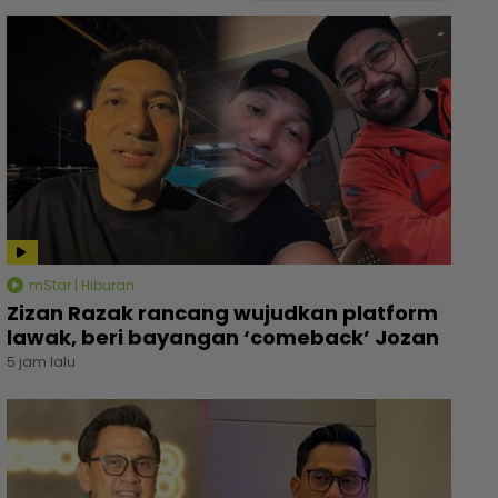
mStar | Hiburan
Zizan Razak rancang wujudkan platform
lawak, beri bayangan ‘comeback’ Jozan
5 jam lalu