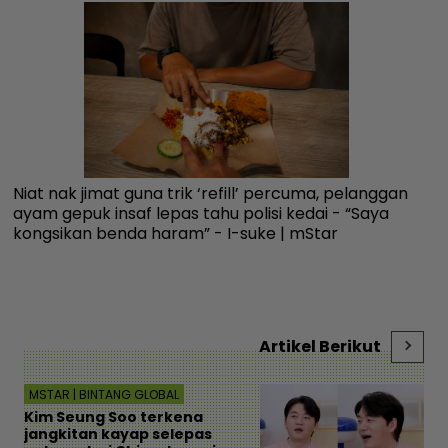
Niat nak jimat guna trik ‘refill’ percuma, pelanggan
Ku
ayam gepuk insaf lepas tahu polisi kedai - “Saya
fa
kongsikan benda haram” - I-suke | mStar
an
Artikel Berikut
MSTAR | BINTANG GLOBAL
Kim Seung Soo terkena
jangkitan kayap selepas