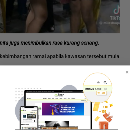
anita juga menimbulkan rasa kurang senang.
i kebimbangan ramai apabila kawasan tersebut mula
×
sial kelihatan Pinkan menggunakan pembesar suara
anyi jalanan.
enari menghiburkan peminat.
muka, Siti Badriah tukar ‘plan’ jalani pembedahan