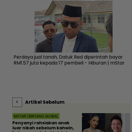
gan
Perdaya jual tanah, Datuk Red diperintah bayar
sejak
RM1.57 juta kepada 17 pembeli - Hiburan | mStar
Artikel Sebelum
MSTAR | BINTANG GLOBAL
Penyanyi rahsiakan anak
luar nikah sebelum kahwin,