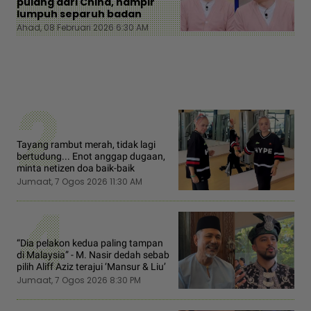
pulang dari China, hampir
lumpuh separuh badan
Ahad, 08 Februari 2026 6:30 AM
2
Tayang rambut merah, tidak lagi
bertudung... Enot anggap dugaan,
minta netizen doa baik-baik
Jumaat, 7 Ogos 2026 11:30 AM
4
“Dia pelakon kedua paling tampan
di Malaysia” - M. Nasir dedah sebab
pilih Aliff Aziz terajui ‘Mansur & Liu’
Jumaat, 7 Ogos 2026 8:30 PM