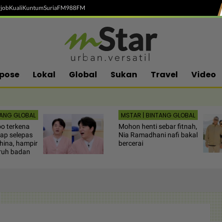
job
Kuali
Kuntum
SuriaFM
988FM
pose
Lokal
Global
Sukan
Travel
Video
TANG GLOBAL
MSTAR | BINTANG GLOBAL
o terkena
Mohon henti sebar fitnah,
yap selepas
Nia Ramadhani nafi bakal
hina, hampir
bercerai
ruh badan