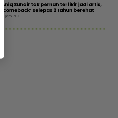
Aniq Suhair tak pernah terfikir jadi artis,
‘comeback’ selepas 2 tahun berehat
13 jam lalu