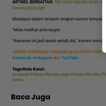
ARTIKEL BERKAITAN:
Tak mahu lagi jaja kisah se
bisnes jual burger
Meskipun dalam tempoh singkat namun ternyata p
"Malu melihat artis begini.
"Kawasan ini jadi sesak sebab dia," komen orang 
Jadilah sebahagian daripada geng mStar! Follow
Facebook,
Instagram
dan
YouTube
Tags/Kata Kunci:
penyanyi Pinkan Mambo
,
lagu Pinkan Mambo
,
Pi
pasar
,
Baca Juga