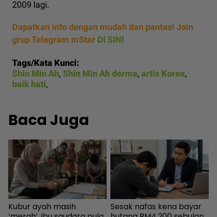
2009 lagi.
Dapatkan info dengan mudah dan pantas! Join
grup Telegram mStar
DI SINI
Tags/Kata Kunci:
Shin Min Ah
,
Shin Min Ah derma
,
artis Korea
,
baik hati
,
Baca Juga
Kubur ayah masih
Sesak nafas kena bayar
I
‘merah’, ibu saudara pula
hutang RM4,200 sebulan,