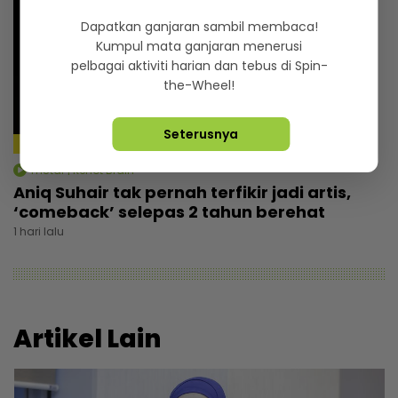
Dapatkan ganjaran sambil membaca!
Kumpul mata ganjaran menerusi
pelbagai aktiviti harian dan tebus di Spin-
the-Wheel!
Seterusnya
36:09
mStar | Kenot Brain
Aniq Suhair tak pernah terfikir jadi artis,
‘comeback’ selepas 2 tahun berehat
1 hari lalu
Artikel Lain