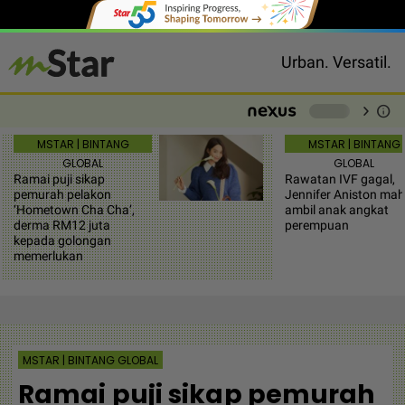
Urban. Versatil.
chevron_right
info
-
MSTAR | BINTANG
MSTAR | BINTANG
GLOBAL
GLOBAL
Ramai puji sikap
Rawatan IVF gagal,
pemurah pelakon
Jennifer Aniston ma
‘Hometown Cha Cha’,
ambil anak angkat
derma RM12 juta
perempuan
kepada golongan
memerlukan
MSTAR | BINTANG GLOBAL
Ramai puji sikap pemurah