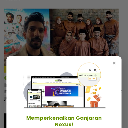
×
4:14
mStar | Hiburan
Irfan Zaini sibuk penggambaran di India,
mak sampai nak buat ‘appointment’ untuk
jumpa
1 hari lalu
Memperkenalkan Ganjaran
Nexus!