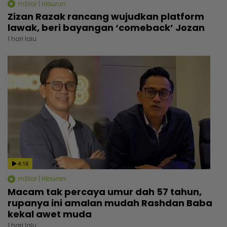
mStar | Hiburan
Zizan Razak rancang wujudkan platform
lawak, beri bayangan ‘comeback’ Jozan
1 hari lalu
4:18
mStar | Hiburan
Macam tak percaya umur dah 57 tahun,
rupanya ini amalan mudah Rashdan Baba
kekal awet muda
1 hari lalu