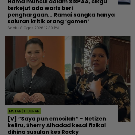
Nama muncul dalam SISPAA, cikgu
terkejut ada waris beri
penghargaan... Ramai sangka hanya
saluran kritik orang ‘gomen’
Sabtu, 8 Ogos 2026 12:30 PM
MSTAR | HIBURAN
[V] “Saya pun emosilah“ - Netizen
keliru, Sherry Alhadad kesal fizikal
dihina susulan kes Rocky