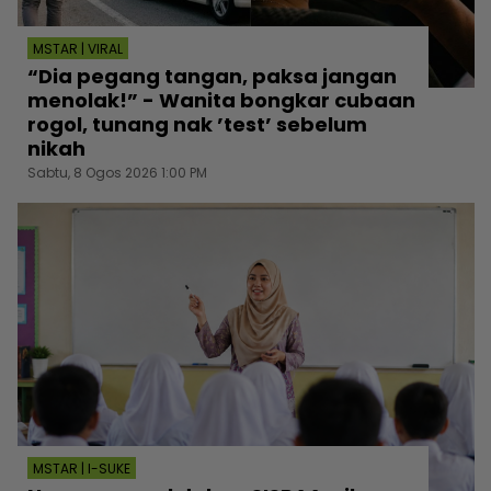
MSTAR | VIRAL
“Dia pegang tangan, paksa jangan
menolak!” - Wanita bongkar cubaan
rogol, tunang nak ’test’ sebelum
nikah
Sabtu, 8 Ogos 2026 1:00 PM
MSTAR | I-SUKE