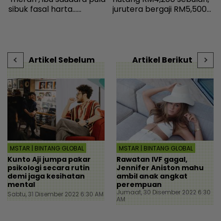
sibuk fasal harta...
jurutera bergaji RM5,500
k
Peguam pesan ‘makcik’
kini mampu tersenyum...
b
tiada hak, ada anak lelaki
Jumpa cara baiki aliran
al
sebagai waris - Viral |
tunai - MYR | mStar
mStar
Artikel Sebelum
Artikel Berikut
MSTAR | BINTANG GLOBAL
MSTAR | BINTANG GLOBAL
Kunto Aji jumpa pakar
Rawatan IVF gagal,
psikologi secara rutin
Jennifer Aniston mahu
demi jaga kesihatan
ambil anak angkat
mental
perempuan
Jumaat, 30 Disember 2022 6:30
Sabtu, 31 Disember 2022 6:30 AM
AM