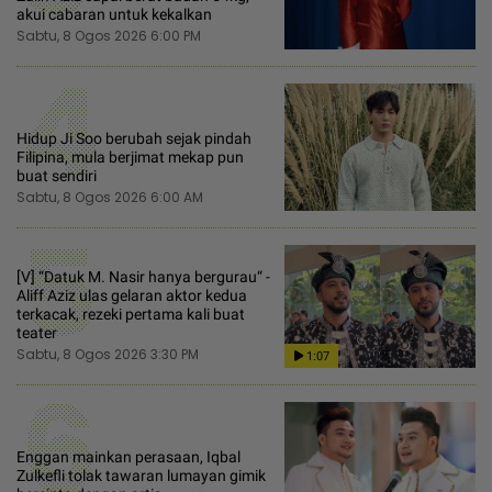
akui cabaran untuk kekalkan
Sabtu, 8 Ogos 2026 6:00 PM
4
Hidup Ji Soo berubah sejak pindah
Filipina, mula berjimat mekap pun
buat sendiri
Sabtu, 8 Ogos 2026 6:00 AM
5
[V] “Datuk M. Nasir hanya bergurau“ -
Aliff Aziz ulas gelaran aktor kedua
terkacak, rezeki pertama kali buat
teater
Sabtu, 8 Ogos 2026 3:30 PM
1:07
6
Enggan mainkan perasaan, Iqbal
Zulkefli tolak tawaran lumayan gimik