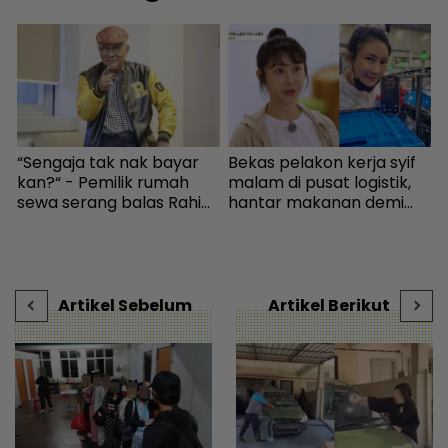
b
“Sengaja tak nak bayar
Bekas pelakon kerja syif
I
kan?“ - Pemilik rumah
malam di pusat logistik,
k
sewa serang balas Rahim
hantar makanan demi
m
Omar, doakan menang
kelangsungan hidup -
 |
KES2026 boleh bayar
Bintang Global | mStar
s
hutang - Hiburan | mStar
k
V
Artikel Sebelum
Artikel Berikut