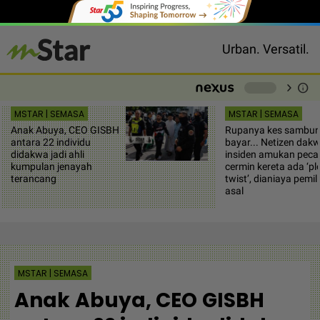
Urban. Versatil.
chevron_right
info
-
MSTAR | SEMASA
MSTAR | SEMASA
Anak Abuya, CEO GISBH
Rupanya kes sambu
antara 22 individu
bayar... Netizen dak
didakwa jadi ahli
insiden amukan peca
kumpulan jenayah
cermin kereta ada ‘pl
terancang
twist’, dianiaya pemil
asal
MSTAR | SEMASA
Anak Abuya, CEO GISBH