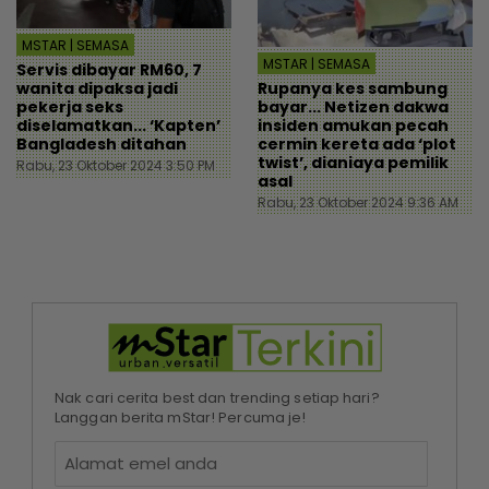
MSTAR | SEMASA
MSTAR | SEMASA
Servis dibayar RM60, 7
Rupanya kes sambung
wanita dipaksa jadi
bayar... Netizen dakwa
pekerja seks
insiden amukan pecah
diselamatkan... ‘Kapten’
cermin kereta ada ‘plot
Bangladesh ditahan
twist’, dianiaya pemilik
Rabu, 23 Oktober 2024 3:50 PM
asal
Rabu, 23 Oktober 2024 9:36 AM
Nak cari cerita best dan trending setiap hari?
Langgan berita mStar! Percuma je!