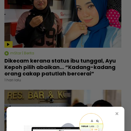
mStar | Berita
Dikecam kerana status ibu tunggal, Ayu
Kepoh pilih abaikan... “Kadang-kadang
orang cakap patutlah bercerai”
1 hari lalu
×