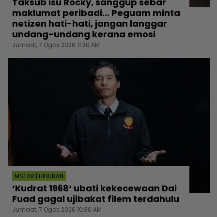
Taksub isu Rocky, sanggup sebar
maklumat peribadi... Peguam minta
netizen hati-hati, jangan langgar
undang-undang kerana emosi
Jumaat, 7 Ogos 2026 11:30 AM
MSTAR | HIBURAN
‘Kudrat 1968‘ ubati kekecewaan Dai
Fuad gagal ujibakat filem terdahulu
Jumaat, 7 Ogos 2026 10:30 AM