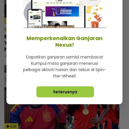
11:32
mStar | Berita
Bukan sekadar tempat berlindung,
Memperkenalkan Ganjaran
Yayasan Chow Kit simpan kisah menyayat
Nexus!
hati
Jumaat, 31 Julai 2026 6:00 PM
Dapatkan ganjaran sambil membaca!
Kumpul mata ganjaran menerusi
pelbagai aktiviti harian dan tebus di Spin-
the-Wheel!
Seterusnya
4:59