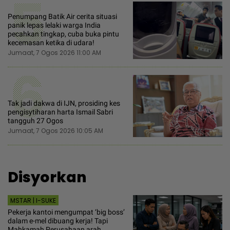
5
Penumpang Batik Air cerita situasi
panik lepas lelaki warga India
pecahkan tingkap, cuba buka pintu
kecemasan ketika di udara!
Jumaat, 7 Ogos 2026 11:00 AM
6
Tak jadi dakwa di IJN, prosiding kes
pengisytiharan harta Ismail Sabri
tangguh 27 Ogos
Jumaat, 7 Ogos 2026 10:05 AM
Disyorkan
MSTAR | I-SUKE
Pekerja kantoi mengumpat ‘big boss’
dalam e-mel dibuang kerja! Tapi
Mahkamah Perusahaan arah