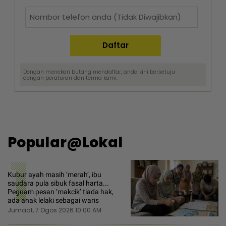
Dengan menekan butang mendaftar, anda kini bersetuju
dengan
peraturan dan terma
kami.
Popular@Lokal
1
Kubur ayah masih ‘merah’, ibu
saudara pula sibuk fasal harta...
Peguam pesan ‘makcik’ tiada hak,
ada anak lelaki sebagai waris
Jumaat, 7 Ogos 2026 10:00 AM