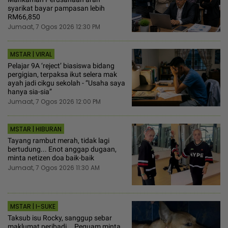
syarikat bayar pampasan lebih
RM66,850
Jumaat, 7 Ogos 2026 12:30 PM
MSTAR | VIRAL
Pelajar 9A ‘reject’ biasiswa bidang
pergigian, terpaksa ikut selera mak
ayah jadi cikgu sekolah - “Usaha saya
hanya sia-sia”
Jumaat, 7 Ogos 2026 12:00 PM
MSTAR | HIBURAN
Tayang rambut merah, tidak lagi
bertudung... Enot anggap dugaan,
minta netizen doa baik-baik
Jumaat, 7 Ogos 2026 11:30 AM
MSTAR | I-SUKE
Taksub isu Rocky, sanggup sebar
maklumat peribadi... Peguam minta