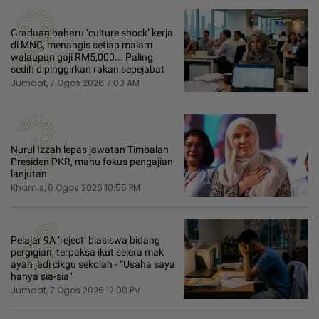
2
Graduan baharu ‘culture shock’ kerja
di MNC, menangis setiap malam
walaupun gaji RM5,000... Paling
sedih dipinggirkan rakan sepejabat
Jumaat, 7 Ogos 2026 7:00 AM
3
Nurul Izzah lepas jawatan Timbalan
Presiden PKR, mahu fokus pengajian
lanjutan
Khamis, 6 Ogos 2026 10:55 PM
4
Pelajar 9A ‘reject’ biasiswa bidang
pergigian, terpaksa ikut selera mak
ayah jadi cikgu sekolah - “Usaha saya
hanya sia-sia”
Jumaat, 7 Ogos 2026 12:00 PM