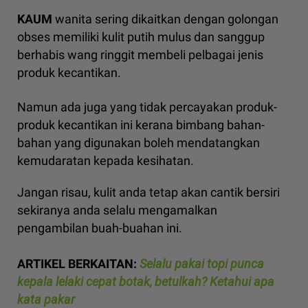
KAUM
wanita sering dikaitkan dengan golongan
obses memiliki kulit putih mulus dan sanggup
berhabis wang ringgit membeli pelbagai jenis
produk kecantikan.
Namun ada juga yang tidak percayakan produk-
produk kecantikan ini kerana bimbang bahan-
bahan yang digunakan boleh mendatangkan
kemudaratan kepada kesihatan.
Jangan risau, kulit anda tetap akan cantik bersiri
sekiranya anda selalu mengamalkan
pengambilan buah-buahan ini.
ARTIKEL BERKAITAN:
Selalu pakai topi punca
kepala lelaki cepat botak, betulkah? Ketahui apa
kata pakar