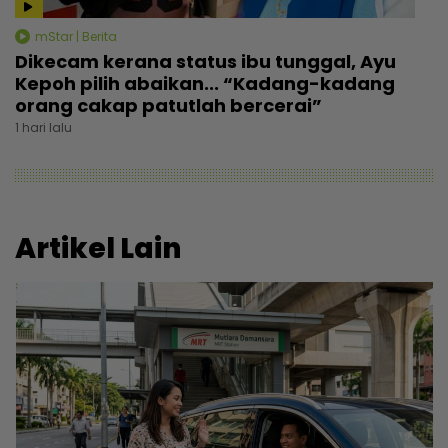
mStar | Berita
Dikecam kerana status ibu tunggal, Ayu
Kepoh pilih abaikan... “Kadang-kadang
orang cakap patutlah bercerai”
1 hari lalu
Artikel Lain