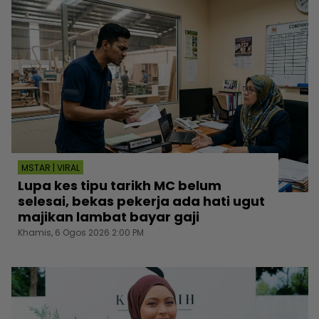
MSTAR | VIRAL
Lupa kes tipu tarikh MC belum
selesai, bekas pekerja ada hati ugut
majikan lambat bayar gaji
Khamis, 6 Ogos 2026 2:00 PM