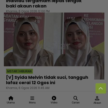
individu tergamam lepas tengok
baki akaun rakan
Khamis, 6 Ogos 2026 12:00 PM
MSTAR | HIBURAN
[V] Syida Melvin tidak suci, tangguh
lafaz cerai 12 Ogos ini
Khamis, 6 Ogos 2026 11:45 AM
person
Utama
Menu
Video
Carian
Akaun