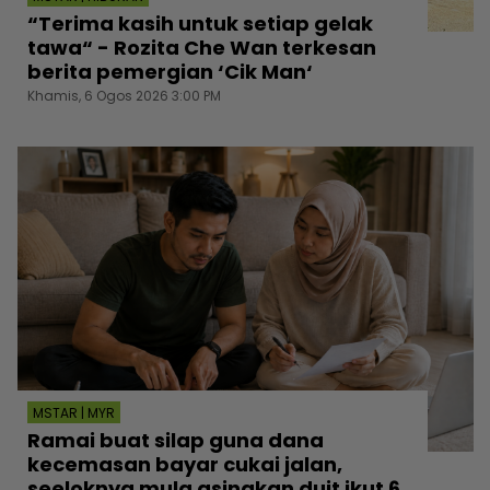
“Terima kasih untuk setiap gelak
tawa“ - Rozita Che Wan terkesan
berita pemergian ‘Cik Man‘
Khamis, 6 Ogos 2026 3:00 PM
MSTAR | MYR
Ramai buat silap guna dana
kecemasan bayar cukai jalan,
seeloknya mula asingkan duit ikut 6