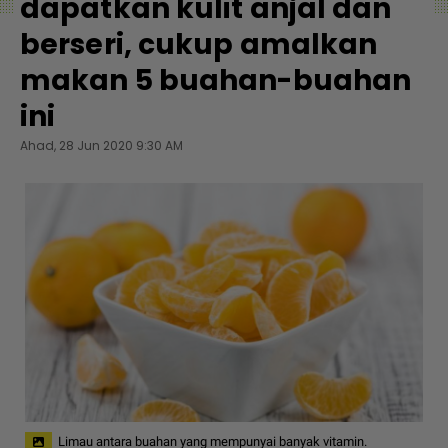
dapatkan kulit anjal dan
berseri, cukup amalkan
makan 5 buahan-buahan
ini
Ahad, 28 Jun 2020 9:30 AM
Limau antara buahan yang mempunyai banyak vitamin.