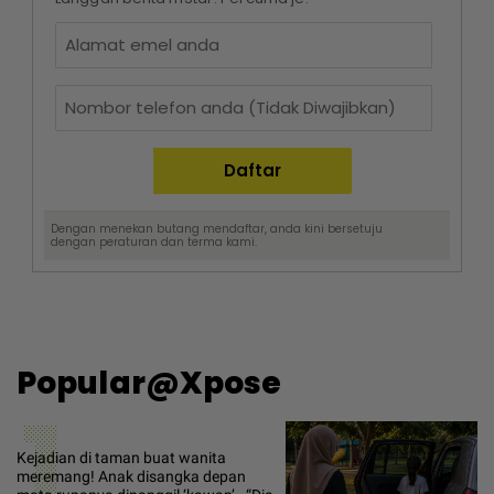
Dengan menekan butang mendaftar, anda kini bersetuju
dengan
peraturan dan terma
kami.
Popular@Xpose
1
Kejadian di taman buat wanita
meremang! Anak disangka depan