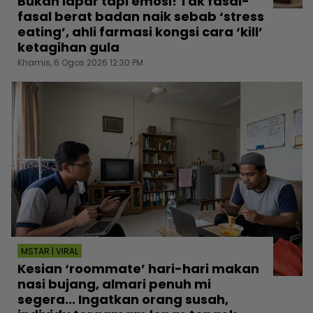
Bukan lapar tapi emosi! Tak fasal-
fasal berat badan naik sebab ‘stress
eating’, ahli farmasi kongsi cara ‘kill’
ketagihan gula
Khamis, 6 Ogos 2026 12:30 PM
MSTAR | VIRAL
Kesian ‘roommate’ hari-hari makan
nasi bujang, almari penuh mi
segera... Ingatkan orang susah,