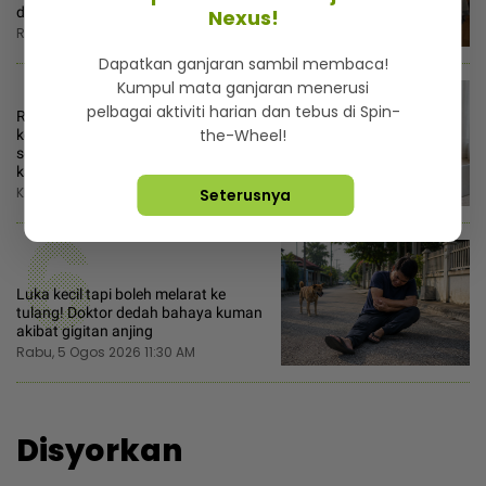
darah beku!
Nexus!
Rabu, 5 Ogos 2026 12:30 PM
5
Dapatkan ganjaran sambil membaca!
Kumpul mata ganjaran menerusi
pelbagai aktiviti harian dan tebus di Spin-
Ramai buat silap guna dana
the-Wheel!
kecemasan bayar cukai jalan,
seeloknya mula asingkan duit ikut 6
kategori ini
Khamis, 6 Ogos 2026 2:30 PM
Seterusnya
6
Luka kecil tapi boleh melarat ke
tulang! Doktor dedah bahaya kuman
akibat gigitan anjing
Rabu, 5 Ogos 2026 11:30 AM
Disyorkan