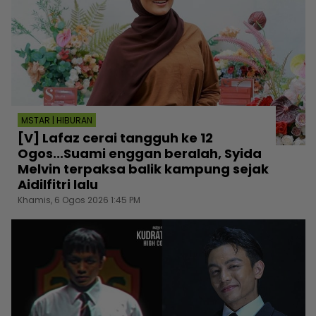
MSTAR | HIBURAN
[V] Lafaz cerai tangguh ke 12
Ogos...Suami enggan beralah, Syida
Melvin terpaksa balik kampung sejak
Aidilfitri lalu
Khamis, 6 Ogos 2026 1:45 PM