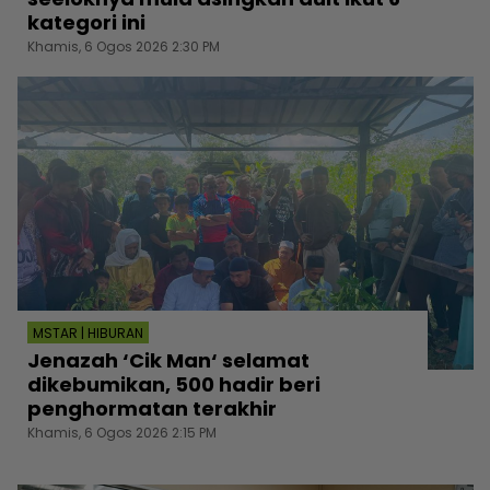
kategori ini
Khamis, 6 Ogos 2026 2:30 PM
MSTAR | HIBURAN
Jenazah ‘Cik Man‘ selamat
dikebumikan, 500 hadir beri
penghormatan terakhir
Khamis, 6 Ogos 2026 2:15 PM