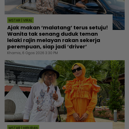
MSTAR | VIRAL
Ajak makan ‘malatang’ terus setuju!
Wanita tak senang duduk teman
lelaki rajin melayan rakan sekerja
perempuan, siap jadi ‘driver’
Khamis, 6 Ogos 2026 3:30 PM
MSTAR | HIBURAN