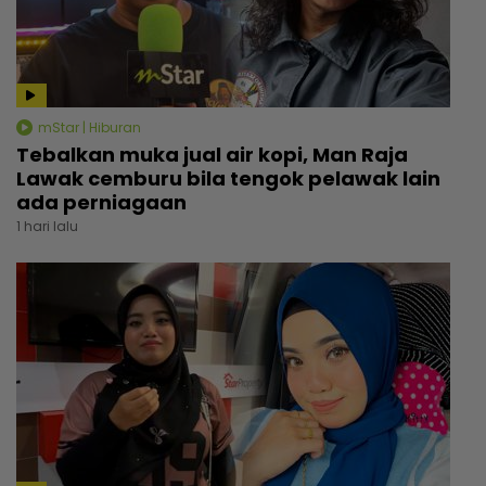
mStar | Hiburan
Tebalkan muka jual air kopi, Man Raja
Lawak cemburu bila tengok pelawak lain
ada perniagaan
1 hari lalu