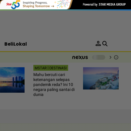
person
BeliLokal
chevron_right
info
-
MSTAR | DESTINASI
Mahu bercuti cari
ketenangan selepas
pandemik reda? Ini 10
negara paling santai di
dunia