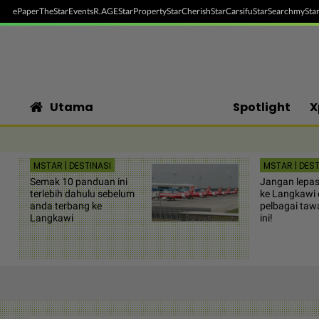
ePaper
TheStar
Events
R.AGE
StarProperty
StarCherish
StarCarsifu
StarSearch
myStar
Utama
Spotlight
X
MSTAR | DESTINASI
MSTAR | DEST
Semak 10 panduan ini
Jangan lepas
terlebih dahulu sebelum
ke Langkawi
anda terbang ke
pelbagai taw
Langkawi
ini!