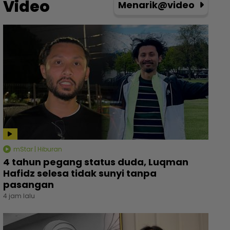
Video
Menarik@video
mStar | Hiburan
4 tahun pegang status duda, Luqman
Hafidz selesa tidak sunyi tanpa
pasangan
4 jam lalu