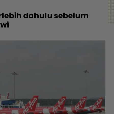
rlebih dahulu sebelum
awi