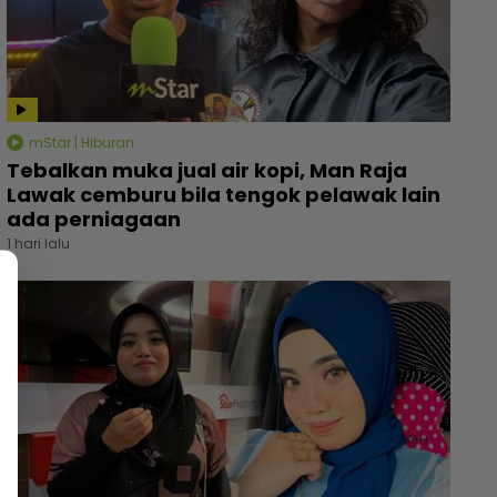
mStar | Hiburan
Tebalkan muka jual air kopi, Man Raja
Lawak cemburu bila tengok pelawak lain
ada perniagaan
1 hari lalu