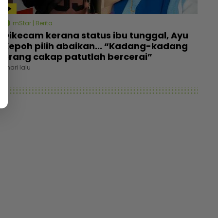
mStar | Berita
Dikecam kerana status ibu tunggal, Ayu
Kepoh pilih abaikan... “Kadang-kadang
orang cakap patutlah bercerai”
1 hari lalu