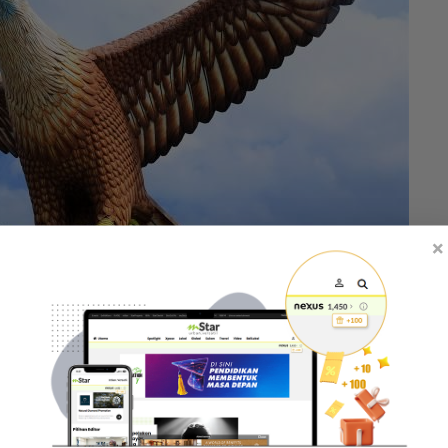
×
tumpuan pelancong domestik.