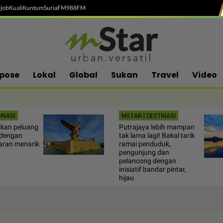
job
Kuali
Kuntum
SuriaFM
988FM
pose
Lokal
Global
Sukan
Travel
Video
INASI
MSTAR | DESTINASI
kan peluang
Putrajaya lebih mampan
 dengan
tak lama lagi! Bakal tarik
aran menarik
ramai penduduk,
pengunjung dan
pelancong dengan
inisiatif bandar pintar,
hijau