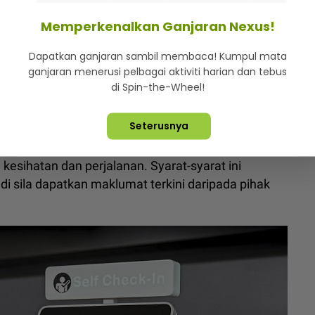
Memperkenalkan Ganjaran Nexus!
, sila pastikan perkara-perkara berikut untuk
Dapatkan ganjaran sambil membaca! Kumpul mata
ganjaran menerusi pelbagai aktiviti harian dan tebus
lakukan perjalanan
di Spin-the-Wheel!
t-syarat tertentu yang telah ditetapkan untuk ke
Seterusnya
esihatan dan perjalanan. Syarat-syarat ini
i sila dapatkan maklumat terkini daripada pihak