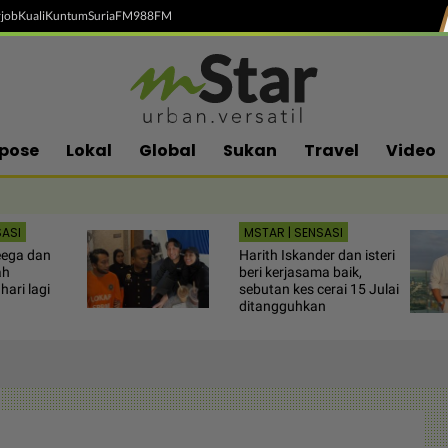
job
Kuali
Kuntum
SuriaFM
988FM
pose
Lokal
Global
Sukan
Travel
Video
SASI
MSTAR | SENSASI
eega dan
Harith Iskander dan isteri
ah
beri kerjasama baik,
ari lagi
sebutan kes cerai 15 Julai
ditangguhkan