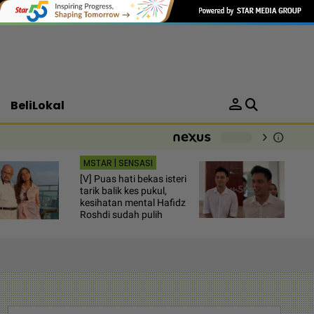
person
BeliLokal
chevron_right
info
-
MSTAR | SENSASI
[V] Puas hati bekas isteri
tarik balik kes pukul,
kesihatan mental Hafidz
Roshdi sudah pulih