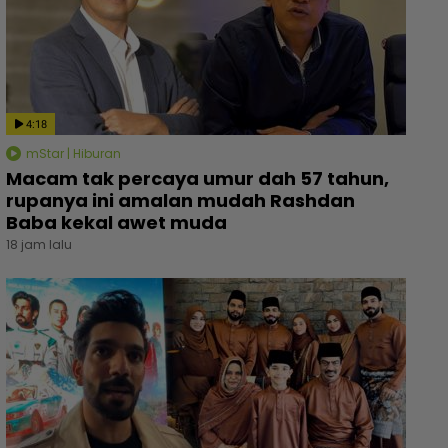
4:18
mStar | Hiburan
Macam tak percaya umur dah 57 tahun,
rupanya ini amalan mudah Rashdan
Baba kekal awet muda
18 jam lalu