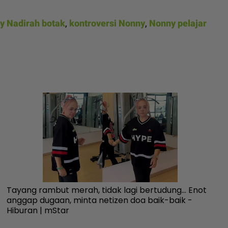
y Nadirah botak
,
kontroversi Nonny
,
Nonny pelajar
Tayang rambut merah, tidak lagi bertudung... Enot
Ku
anggap dugaan, minta netizen doa baik-baik -
fa
Hiburan | mStar
an