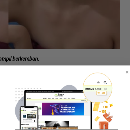
tampil berkemban.
×
jarnya.
nya pada Isnin selepas berkongsi video ketika dia
t naik video memperlihatkan dirinya berkemban dan
untuk jualan.
laki, Nonny Nadirah tunggu jodoh kiriman Tuhan