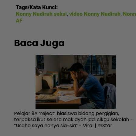
Tags/Kata Kunci:
Nonny Nadirah seksi
,
video Nonny Nadirah
,
Nonn
AF
Baca Juga
n
Pelajar 9A ‘reject’ biasiswa bidang pergigian,
terpaksa ikut selera mak ayah jadi cikgu sekolah -
“Usaha saya hanya sia-sia” - Viral | mStar