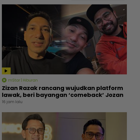
mStar | Hiburan
Zizan Razak rancang wujudkan platform
lawak, beri bayangan ‘comeback’ Jozan
16 jam lalu