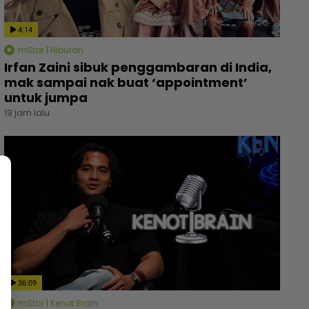
4:14
mStar | Hiburan
Irfan Zaini sibuk penggambaran di India,
mak sampai nak buat ‘appointment’
untuk jumpa
19 jam lalu
36:09
mStar | Kenot Brain