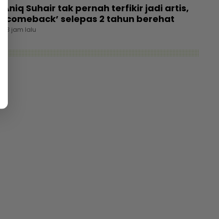
Aniq Suhair tak pernah terfikir jadi artis,
‘comeback’ selepas 2 tahun berehat
23 jam lalu