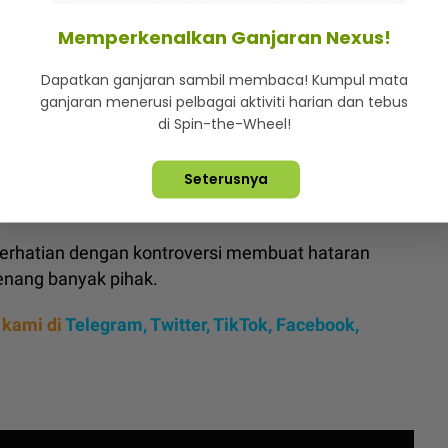
Memperkenalkan Ganjaran Nexus!
kemewahan, impi hidup bahagia tanpa gangguan -
Dapatkan ganjaran sambil membaca! Kumpul mata
ganjaran menerusi pelbagai aktiviti harian dan tebus
askan dia sedang melalui fasa bahagian dan sama
di Spin-the-Wheel!
p.
Seterusnya
. Dah empat tahun tak disentuh. Aku bahagia
erhatian dengan kontroversi membuat hataran
enang banyak pihak.
 kami di
Telegram,
Twitter,
TikTok,
Facebook,