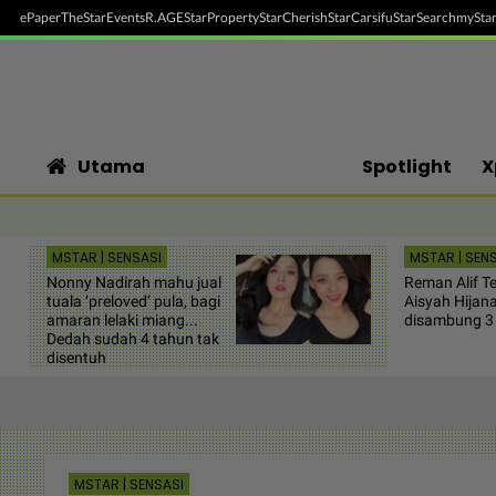
ePaper
TheStar
Events
R.AGE
StarProperty
StarCherish
StarCarsifu
StarSearch
myStar
Utama
Spotlight
X
MSTAR | SENSASI
MSTAR | SEN
Nonny Nadirah mahu jual
Reman Alif T
tuala ‘preloved’ pula, bagi
Aisyah Hijan
amaran lelaki miang...
disambung 3 h
Dedah sudah 4 tahun tak
disentuh
MSTAR | SENSASI