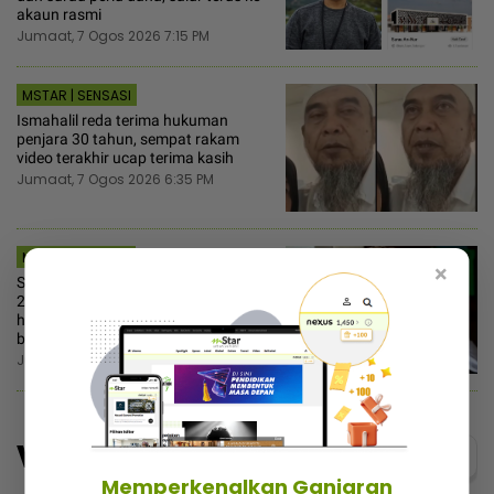
akaun rasmi
Jumaat, 7 Ogos 2026 7:15 PM
MSTAR | SENSASI
Ismahalil reda terima hukuman
penjara 30 tahun, sempat rakam
video terakhir ucap terima kasih
Jumaat, 7 Ogos 2026 6:35 PM
MSTAR | SEMASA
×
Selepas bayar kompaun RM10 juta,
26 pertuduhan pengubahan wang
haram terhadap Nicky Liow ditarik
balik
Jumaat, 7 Ogos 2026 4:30 PM
Video
Menarik@video
Memperkenalkan Ganjaran