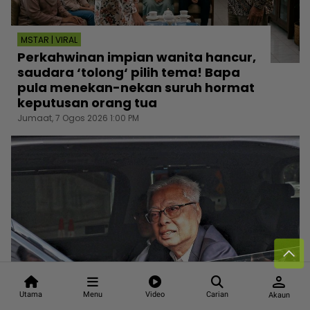
MSTAR | VIRAL
Perkahwinan impian wanita hancur,
saudara ‘tolong‘ pilih tema! Bapa
pula menekan-nekan suruh hormat
keputusan orang tua
Jumaat, 7 Ogos 2026 1:00 PM
person
Utama
Menu
Video
Carian
Akaun
MSTAR | SEMASA