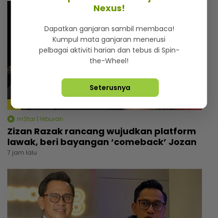
Nexus!
Dapatkan ganjaran sambil membaca!
Kumpul mata ganjaran menerusi
pelbagai aktiviti harian dan tebus di Spin-
the-Wheel!
Seterusnya
mStar | Hiburan
Zizan Razak rancang wujudkan platform
lawak, beri bayangan ‘comeback’ Jozan
7 jam lalu