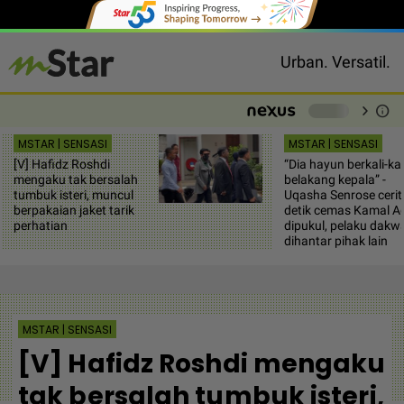
Urban. Versatil.
chevron_right
info
-
MSTAR | SENSASI
MSTAR | SENSASI
[V] Hafidz Roshdi
“Dia hayun berkali-kali
mengaku tak bersalah
belakang kepala” -
tumbuk isteri, muncul
Uqasha Senrose cerit
berpakaian jaket tarik
detik cemas Kamal Ad
perhatian
dipukul, pelaku dakw
dihantar pihak lain
MSTAR | SENSASI
[V] Hafidz Roshdi mengaku
tak bersalah tumbuk isteri,