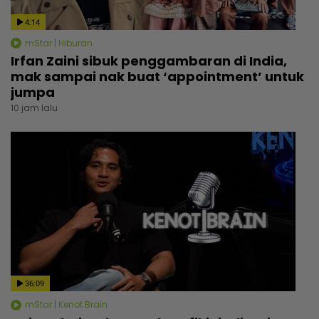
4:14
mStar | Hiburan
Irfan Zaini sibuk penggambaran di India,
mak sampai nak buat ‘appointment’ untuk
jumpa
10 jam lalu
36:09
mStar | Kenot Brain