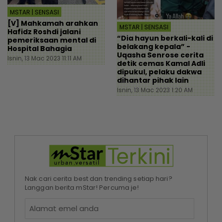
MSTAR | SENSASI
[V] Mahkamah arahkan
MSTAR | SENSASI
Hafidz Roshdi jalani
“Dia hayun berkali-kali di
pemeriksaan mental di
belakang kepala” -
Hospital Bahagia
Uqasha Senrose cerita
Isnin, 13 Mac 2023 11:11 AM
detik cemas Kamal Adli
dipukul, pelaku dakwa
dihantar pihak lain
Isnin, 13 Mac 2023 1:20 AM
Nak cari cerita best dan trending setiap hari?
Langgan berita mStar! Percuma je!