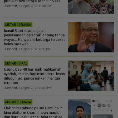
pilih Aliff Aziz terajui ‘Mansur & Liu’
Jumaat, 7 Ogos 2026 8:30 PM
MSTAR | SEMASA
Ismail Sabri selamat jalani
pemasangan perentak jantung tanpa
wayar... Hanya ahli keluarga terdekat
boleh melawat
Jumaat, 7 Ogos 2026 8:15 PM
MSTAR | VIRAL
Usung bayi 48 hari naik mahkamah
syariah, isteri nekad minta cerai lepas
dituduh jadi punca nafkah mentua
terputus
Jumaat, 7 Ogos 2026 8:00 PM
MSTAR | SEMASA
Elak ditipu tabung palsu! Pemuda ini
bina platform khas himpun masjid
dan surau perlu dana, salur terus ke