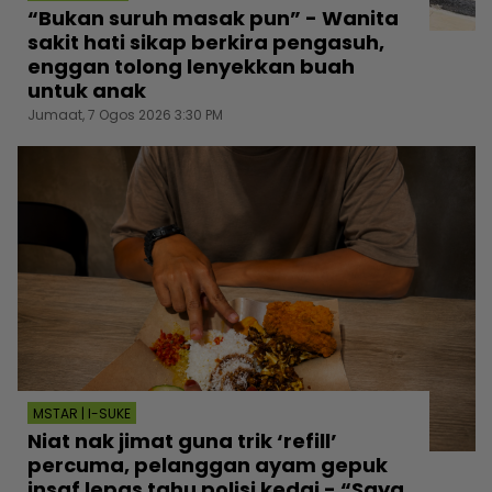
“Bukan suruh masak pun” - Wanita
sakit hati sikap berkira pengasuh,
enggan tolong lenyekkan buah
untuk anak
Jumaat, 7 Ogos 2026 3:30 PM
MSTAR | I-SUKE
Niat nak jimat guna trik ‘refill’
percuma, pelanggan ayam gepuk
insaf lepas tahu polisi kedai - “Saya