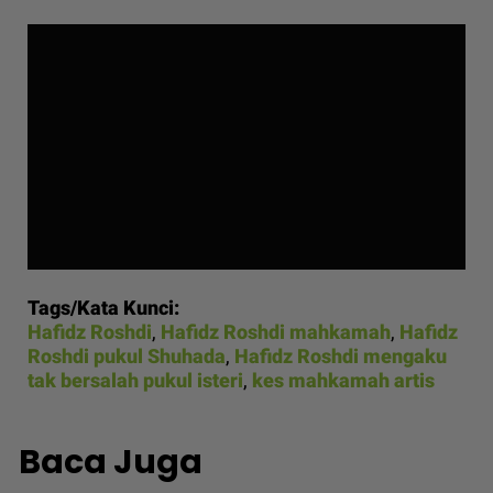
Tags/Kata Kunci:
Hafidz Roshdi
,
Hafidz Roshdi mahkamah
,
Hafidz
Roshdi pukul Shuhada
,
Hafidz Roshdi mengaku
tak bersalah pukul isteri
,
kes mahkamah artis
Baca Juga