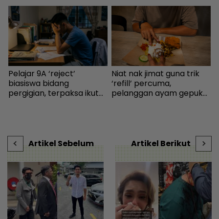
Pelajar 9A ‘reject’
Niat nak jimat guna trik
K
biasiswa bidang
‘refill’ percuma,
‘
pergigian, terpaksa ikut
pelanggan ayam gepuk
s
selera mak ayah jadi
insaf lepas tahu polisi
P
cikgu sekolah - “Usaha
kedai - “Saya kongsikan
t
saya hanya sia-sia” - Viral
benda haram” - I-suke |
s
| mStar
mStar
Artikel Sebelum
Artikel Berikut