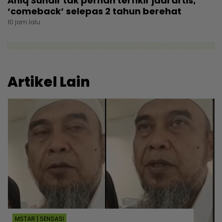
Aniq Suhair tak pernah terfikir jadi artis,
‘comeback’ selepas 2 tahun berehat
10 jam lalu
Artikel Lain
MSTAR | SENSASI