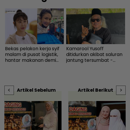
g
Bekas pelakon kerja syif
Kamarool Yusoff
K
malam di pusat logistik,
ditidurkan akibat saluran
‘
hantar makanan demi
jantung tersumbat -
s
kelangsungan hidup -
Hiburan | mStar
P
Bintang Global | mStar
t
s
Artikel Sebelum
Artikel Berikut