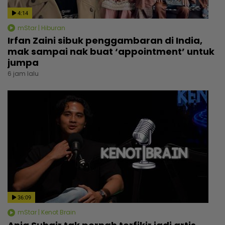
4:14
mStar | Hiburan
Irfan Zaini sibuk penggambaran di India,
mak sampai nak buat ‘appointment’ untuk
jumpa
6 jam lalu
36:09
mStar | Kenot Brain