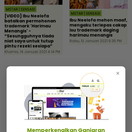
MSTAR | SENSASI
MSTAR | SENSASI
[VIDEO] Ibu Neelofa
Ibu Neelofa mohon maaf,
batalkan permohonan
mengaku terlepas cakap
trademark 'Harimau
isu trademark daging
Menangis' -
harimau menangis
“Sesungguhnya tiada
niat saya untuk tutup
Rabu, 13 Januari 2021 9:35 PM
pintu rezeki sesiapa”
Khamis, 14 Januari 2021 4:14 PM
×
Nak cari cerita best dan trending setiap hari?
Langgan berita mStar! Percuma je!
Memperkenalkan Ganjaran