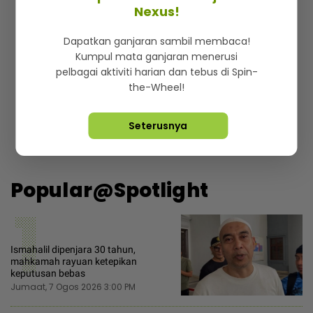
Nexus!
Dapatkan ganjaran sambil membaca!
Kumpul mata ganjaran menerusi
pelbagai aktiviti harian dan tebus di Spin-
the-Wheel!
Dengan menekan butang mendaftar, anda kini bersetuju
dengan
peraturan dan terma
kami.
Seterusnya
Popular@Spotlight
1
Ismahalil dipenjara 30 tahun,
mahkamah rayuan ketepikan
keputusan bebas
Jumaat, 7 Ogos 2026 3:00 PM