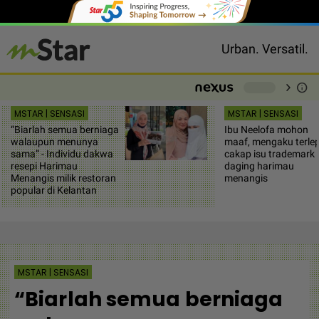
Urban. Versatil.
chevron_right
info
-
MSTAR | SENSASI
MSTAR | SENSASI
“Biarlah semua berniaga
Ibu Neelofa mohon
walaupun menunya
maaf, mengaku terle
sama” - Individu dakwa
cakap isu trademark
resepi Harimau
daging harimau
Menangis milik restoran
menangis
popular di Kelantan
MSTAR | SENSASI
“Biarlah semua berniaga