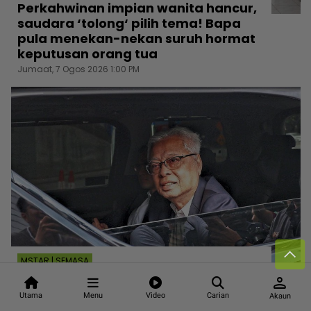
Perkahwinan impian wanita hancur,
saudara ‘tolong‘ pilih tema! Bapa
pula menekan-nekan suruh hormat
keputusan orang tua
Jumaat, 7 Ogos 2026 1:00 PM
MSTAR | SEMASA
Ismail Sabri jalani prosedur pasang
person
perentak jantung petang Jumaat...
Utama
Menu
Video
Carian
Akaun
Alami masalah kesihatan sejak beri