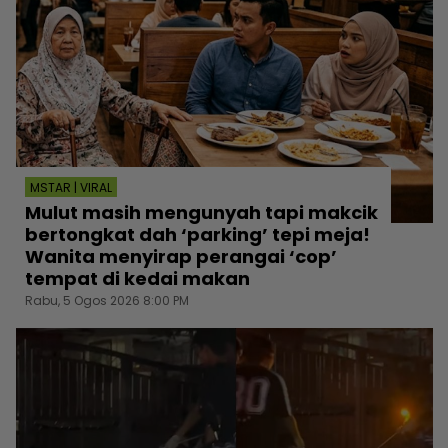
MSTAR | VIRAL
Mulut masih mengunyah tapi makcik
bertongkat dah ‘parking’ tepi meja!
Wanita menyirap perangai ‘cop’
tempat di kedai makan
Rabu, 5 Ogos 2026 8:00 PM