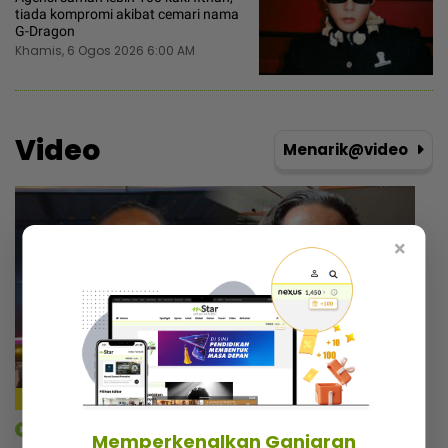
tiada kompromi akibat cemari nama
G-Dragon
Khamis, 6 Ogos 2026 6:00 AM
Video
Menarik@video
×
mStar | Hiburan
Memperkenalkan Ganjaran