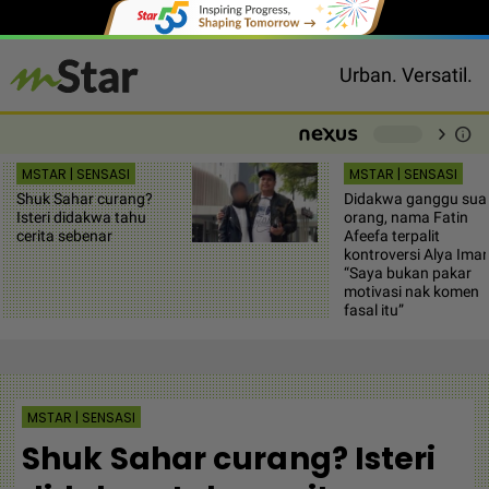
Urban. Versatil.
chevron_right
info
-
MSTAR | SENSASI
MSTAR | SENSASI
Shuk Sahar curang?
Didakwa ganggu sua
Isteri didakwa tahu
orang, nama Fatin
cerita sebenar
Afeefa terpalit
kontroversi Alya Iman
“Saya bukan pakar
motivasi nak komen
fasal itu”
MSTAR | SENSASI
Shuk Sahar curang? Isteri