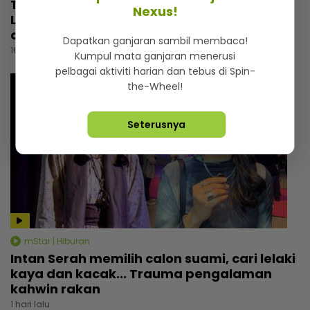
Tebalkan muka jual air kopi, Man Raja
Nexus!
Lawak cemburu bila tengok pelawak lain
ada perniagaan
Dapatkan ganjaran sambil membaca!
16 jam lalu
Kumpul mata ganjaran menerusi
pelbagai aktiviti harian dan tebus di Spin-
the-Wheel!
Seterusnya
mStar | Hiburan
Intan Serah memilih calon suami, cari lelaki
kaya dan kacak... Trauma pengalaman
kahwin rakan
1 hari lalu