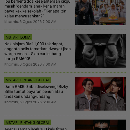
Ibu berhenti doa kesejahteraan cikgu,
masih ‘dendam’ anak kena marah
bawa kek ke sekolah - “Kenapa izin
kalau menyusahkan?”
Khamis, 6 Ogos 2026 7:00 AM
MSTAR | DUNIA
Nak pinjam RM11,000 tak dapat,
anggota polis tamatkan riwayat jiran
warga emas... Siap curi subang
harga RM600!
Khamis, 6 Ogos 2026 7:00 AM
MSTAR | BINTANG GLOBAL
Dana RM300 ribu diseleweng! Rizky
Billar tuntut bayaran penuh atau
tindakan undang-undang
Khamis, 6 Ogos 2026 6:30 AM
MSTAR | BINTANG GLOBAL
Agensi saman lebih 100 kaki fitnah,