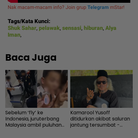
Nak macam-macam info? Join grup
Telegram
mStar!
Tags/Kata Kunci:
Shuk Sahar
,
pelawak
,
sensasi
,
hiburan
,
Alya
Iman
,
Baca Juga
Sebelum ‘fly’ ke
Kamarool Yusoff
1
Indonesia, juruterbang
ditidurkan akibat saluran
b
Malaysia ambil puluhan
jantung tersumbat -
E
ribu bekalan dadah di
Hiburan | mStar
Ampang - Semasa |
u