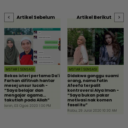
-
mStar
H
Artikel Sebelum
Artikel Berikut
MSTAR | SENSASI
MSTAR | SENSASI
Bekas isteri pertama Da'i
Didakwa ganggu suami
Farhan difitnah hantar
orang, nama Fatin
mesej unsur lucah -
Afeefa terpalit
“Saya belajar dan
kontroversi Alya Iman -
mengajar agama...
“Saya bukan pakar
takutlah pada Allah”
motivasi nak komen
fasal itu”
Isnin, 03 Ogos 2020 1:00 PM
Rabu, 29 Julai 2020 10:30 AM