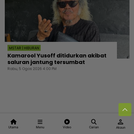
MSTAR | HIBURAN
Kamarool Yusoff ditidurkan akibat
saluran jantung tersumbat
Rabu, 5 Ogos 2026 4:00 PM
person
Follow media sosial kami
Utama
Menu
Video
Carian
Akaun