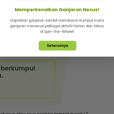
 jadi sebesar ini. Bagi saya sebenarnya perkara ini
Memperkenalkan Ganjaran Nexus!
Dapatkan ganjaran sambil membaca! Kumpul mata
ganjaran menerusi pelbagai aktiviti harian dan tebus
idak menafikan dia ada memulakan langkah namun
di Spin-the-Wheel!
iknya.
umpa? Ada ke isu duit? Marilah datang ke rumah.
Seterusnya
k berkumpul
.