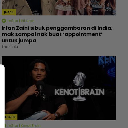
4:14
mStar | Hiburan
Irfan Zaini sibuk penggambaran di India,
mak sampai nak buat ‘appointment’
untuk jumpa
1 hari lalu
36:09
mStar | Kenot Brain