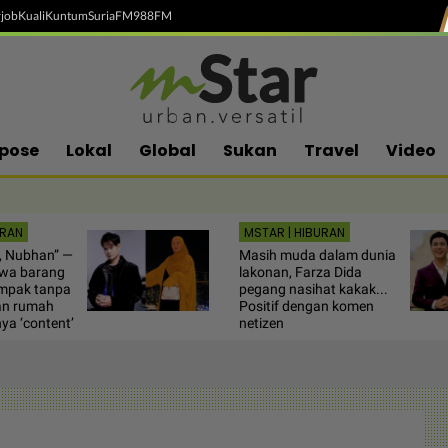
job
Kuali
Kuntum
SuriaFM
988FM
pose
Lokal
Global
Sukan
Travel
Video
URAN
MSTAR | HIBURAN
, Nubhan” —
Masih muda dalam dunia
kwa barang
lakonan, Farza Dida
ampak tanpa
pegang nasihat kakak...
ian rumah
Positif dengan komen
nya ‘content’
netizen