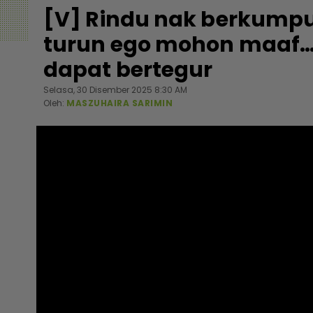
[V] Rindu nak berkumpul
turun ego mohon maaf… 
dapat bertegur
Selasa, 30 Disember 2025 8:30 AM
Oleh:
MASZUHAIRA SARIMIN