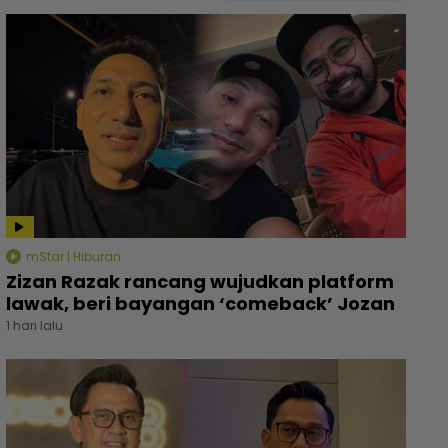
mStar | Hiburan
Zizan Razak rancang wujudkan platform
lawak, beri bayangan ‘comeback’ Jozan
1 hari lalu