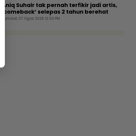
Aniq Suhair tak pernah terfikir jadi artis,
‘comeback’ selepas 2 tahun berehat
Jumaat, 07 Ogos 2026 12:00 PM