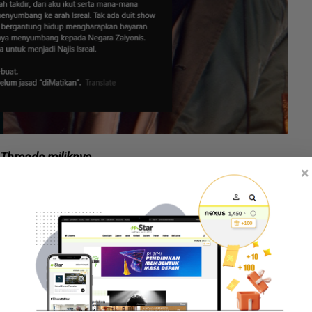
Threads miliknya.
×
 najis Israel,” katanya.
akaun Threads miliknya pada pagi Jumaat.
mi rakyat Palestin bukanlah satu perkara main-main,
 manusia sebenar yang dizalimi saban hari.