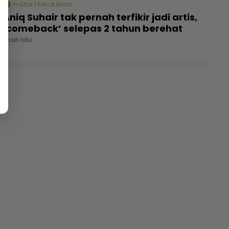
mStar | Kenot Brain
Aniq Suhair tak pernah terfikir jadi artis,
‘comeback’ selepas 2 tahun berehat
1 hari lalu