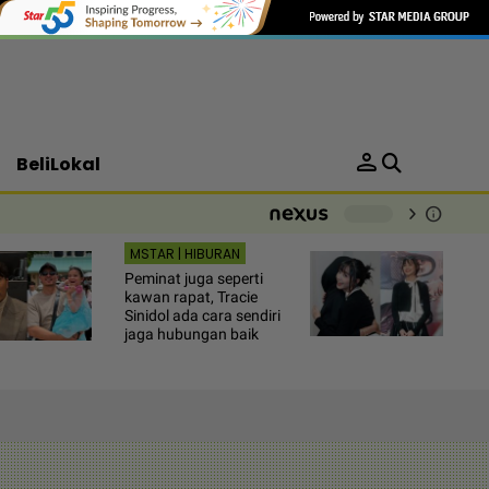
person
BeliLokal
chevron_right
info
-
MSTAR | HIBURAN
Peminat juga seperti
kawan rapat, Tracie
Sinidol ada cara sendiri
jaga hubungan baik