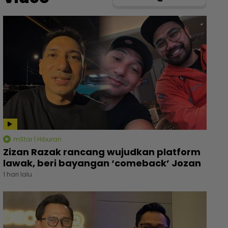
mStar | Hiburan
Zizan Razak rancang wujudkan platform
lawak, beri bayangan ‘comeback’ Jozan
1 hari lalu