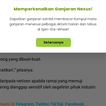
cken pox’ kali kedua, terpaksa ambil air tulang
Memperkenalkan Ganjaran Nexus!
Dapatkan ganjaran sambil membaca! Kumpul mata
ganjaran menerusi pelbagai aktiviti harian dan tebus
hirnya Kmy Kmo tampil lagu solo, luah perasaan
di Spin-the-Wheel!
kadar pada harta, tetapi pada hati dan dia tidak
Seterusnya
song yang dibuat-buat.
atikan’,” jelasnya.
daripada netizen apabila ramai yang memuji
ng dianggap sensitif oleh segelintir pihak industri
 kami di
Telegram,
Twitter,
TikTok,
Facebook,