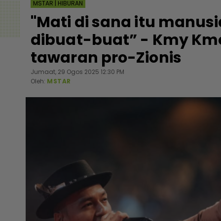
MSTAR | HIBURAN
"Mati di sana itu manus
dibuat-buat” - Kmy Kmo 
tawaran pro-Zionis
Jumaat, 29 Ogos 2025 12:30 PM
Oleh:
MSTAR