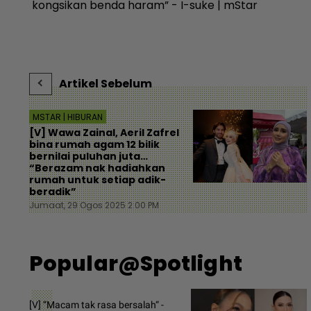
kongsikan benda haram” - I-suke | mStar
Artikel Sebelum
MSTAR | HIBURAN
[V] Wawa Zainal, Aeril Zafrel
bina rumah agam 12 bilik
bernilai puluhan juta…
“Berazam nak hadiahkan
rumah untuk setiap adik-
beradik”
Jumaat, 29 Ogos 2025 2:00 PM
Popular@Spotlight
[V] “Macam tak rasa bersalah“ -