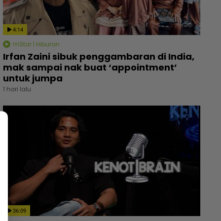
4:14
mStar | Hiburan
Irfan Zaini sibuk penggambaran di India,
mak sampai nak buat ‘appointment’
untuk jumpa
1 hari lalu
36:09