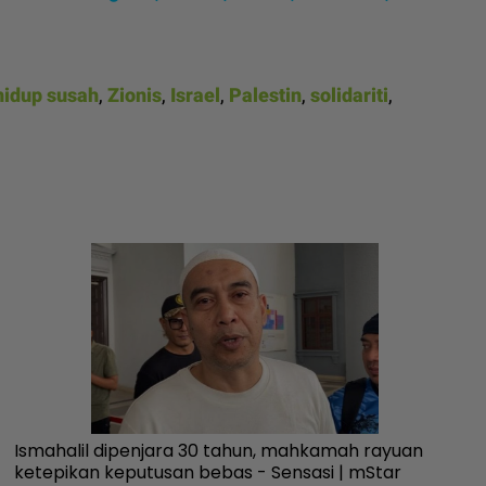
idup susah
,
Zionis
,
Israel
,
Palestin
,
solidariti
,
Ismahalil dipenjara 30 tahun, mahkamah rayuan
Ku
ketepikan keputusan bebas - Sensasi | mStar
fa