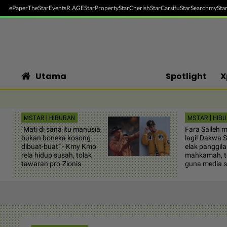
ePaper
TheStar
Events
R.AGE
StarProperty
StarCherish
StarCarsifu
StarSearch
myStar
Utama
Spotlight
X
MSTAR | HIBURAN
MSTAR | HIB
"Mati di sana itu manusia,
Fara Salleh
bukan boneka kosong
lagi! Dakwa 
dibuat-buat” - Kmy Kmo
elak panggil
rela hidup susah, tolak
mahkamah, t
tawaran pro-Zionis
guna media s