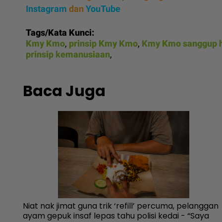
Instagram
dan
YouTube
Tags/Kata Kunci:
Kmy Kmo
,
prinsip Kmy Kmo
,
Kmy Kmo sanggup h
prinsip kemanusiaan
,
Baca Juga
ri
Niat nak jimat guna trik ‘refill’ percuma, pelanggan
fkah
ayam gepuk insaf lepas tahu polisi kedai - “Saya