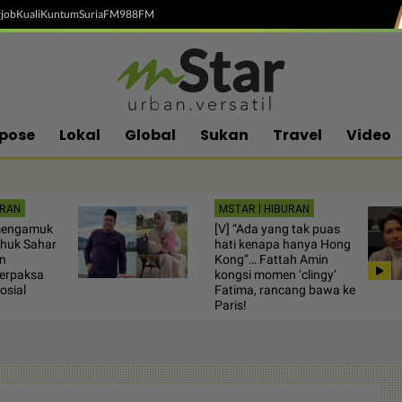
job
Kuali
Kuntum
SuriaFM
988FM
pose
Lokal
Global
Sukan
Travel
Video
URAN
MSTAR | HIBURAN
 mengamuk
[V] “Ada yang tak puas
Shuk Sahar
hati kenapa hanya Hong
an
Kong”… Fattah Amin
erpaksa
kongsi momen ‘clingy’
osial
Fatima, rancang bawa ke
Paris!