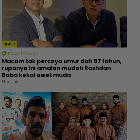
4:18
mStar | Hiburan
Macam tak percaya umur dah 57 tahun,
rupanya ini amalan mudah Rashdan
Baba kekal awet muda
1 hari lalu