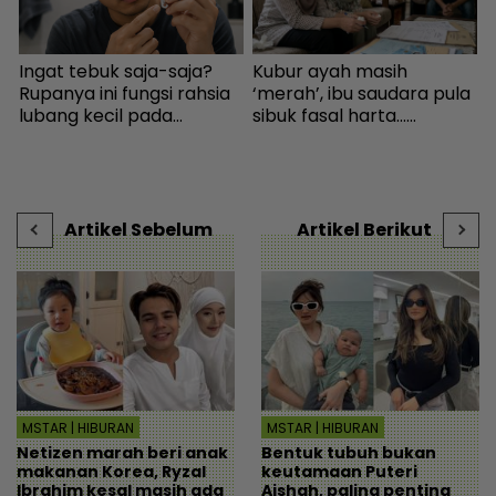
Ingat tebuk saja-saja?
Kubur ayah masih
U
Rupanya ini fungsi rahsia
‘merah’, ibu saudara pula
m
lubang kecil pada
sibuk fasal harta...
n
pengetip kuku... Sudah
Peguam pesan ‘makcik’
d
wujud sejak 145 tahun
tiada hak, ada anak lelaki
m
lalu! - I-suke | mStar
sebagai waris - Viral |
mStar
Artikel Sebelum
Artikel Berikut
MSTAR | HIBURAN
MSTAR | HIBURAN
Netizen marah beri anak
Bentuk tubuh bukan
makanan Korea, Ryzal
keutamaan Puteri
Ibrahim kesal masih ada
Aishah, paling penting