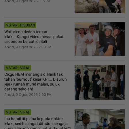
Ahad, 9 Ogos 2026 3:15 PM
MSTAR | HIBURAN
Wafariena dedah teman
lelaki...Kongsi video mesra, pakai
sedondon bercuti di Bali
Ahad, 9 Ogos 2026 2:30 PM
MSTAR | VIRAL
Cikgu HEM menangis di klinik tak
tahan ‘burnout’ kejar KPI... Disuruh
jejak rumah murid malas, pujuk
datang sekolah!
Ahad, 9 Ogos 2026 2:00 PM
MSTAR | VIRAL
Ibu hamil titip doa kepada doktor
lelaki, sedih sangat dituduh sengaja
guna alasan ‘cramp’ untuk dapat MC!