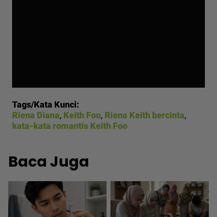
Tags/Kata Kunci:
Riena Diana
,
Keith Foo
,
Riena Keith bercinta
,
kata-kata romantis Keith Foo
Baca Juga