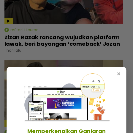
mStar | Hiburan
Zizan Razak rancang wujudkan platform
lawak, beri bayangan ‘comeback’ Jozan
1 hari lalu
×
4:18
Memperkenalkan Ganjaran
mStar | Hiburan