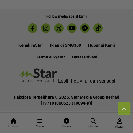
Follow media sosial kami
Kenali mStar
Iklan di SMG360
Hubungi Kami
Terma & Syarat
Dasar Privasi
Lebih hot, viral dan sensasi
Hakcipta Terpelihara ©
2026. Star Media Group Berhad
[197101000523 (10894-D)]
person
Utama
Menu
Video
Carian
Akaun