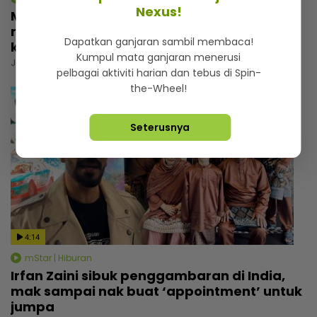
Nexus!
Macam tak percaya umur dah 57 tahun,
rupanya ini amalan mudah Rashdan Baba
Dapatkan ganjaran sambil membaca!
kekal awet muda
Kumpul mata ganjaran menerusi
Jumaat, 07 Ogos 2026 5:00 PM
pelbagai aktiviti harian dan tebus di Spin-
the-Wheel!
Seterusnya
4:14
mStar | Hiburan
Irfan Zaini sibuk penggambaran di India,
mak sampai nak buat ‘appointment’ untuk
jumpa