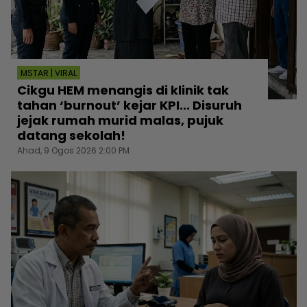
MSTAR | VIRAL
Cikgu HEM menangis di klinik tak
tahan ‘burnout’ kejar KPI... Disuruh
jejak rumah murid malas, pujuk
datang sekolah!
Ahad, 9 Ogos 2026 2:00 PM