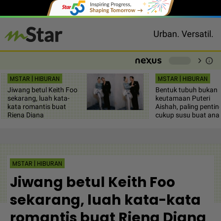
Urban. Versatil.
chevron_right
info
-
MSTAR | HIBURAN
MSTAR | HIBURAN
Jiwang betul Keith Foo
Bentuk tubuh bukan
sekarang, luah kata-
keutamaan Puteri
kata romantis buat
Aishah, paling pentin
Riena Diana
cukup susu buat ana
MSTAR | HIBURAN
Jiwang betul Keith Foo
sekarang, luah kata-kata
romantis buat Riena Diana