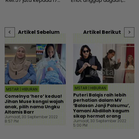
RM1.57 juta kepada 17
Enot anggap dugaan,
pembeli - Hiburan |
minta netizen doa baik-
i
mStar
baik - Hiburan | mStar
k
b
Artikel Sebelum
Artikel Berikut
MSTAR | HIBURAN
MSTAR | HIBURAN
Puteri Balqis raih lebih
Comelnya ‘hero’ kedua!
perhatian dalam MV
Jihan Muse kongsi wajah
‘Balasan Janji Palsumu’,
anak, pilih nama Ungku
Yamani Abdillah kagum
Altamis Barr
sikap hormat orang
Jumaat, 30 September 2022
Jumaat, 30 September 2022
8:57 PM
5:00 PM