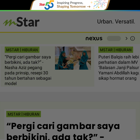
Urban. Versatil.
chevron_right
info
-
MSTAR | HIBURAN
MSTAR | HIBURAN
“Pergi cari gambar saya
Puteri Balqis raih lebi
berbikini, ada tak?” -
perhatian dalam MV
Nasha Aziz pegang
‘Balasan Janji Palsum
pada prinsip, resepi 30
Yamani Abdillah kag
tahun bertahan sebagai
sikap hormat orang
model
MSTAR | HIBURAN
“Pergi cari gambar saya
berbikini, ada tak?” -