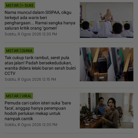
MSTAR | I-SUKE
Nama muncul dalam SISPAA, cikgu
terkejut ada waris beri
penghargaan... Ramai sangka hanya
saluran kritik orang ‘gomen’
Sabtu, 8 Ogos 2026 12:30 PM
MSTAR | DUNIA
Tak cukup tarik rambut, seret pula
atas jalan! Padah bersekedudukan,
wanita didera lelaki baran serah bukti
CCTV
Sabtu, 8 Ogos 2026 12:15 PM
MSTAR | VIRAL
Pemuda cari calon isteri suka ‘bare
face’, anggap hanya perempuan
hodoh perlukan mekap untuk
nampak cantik
Sabtu, 8 Ogos 2026 12:00 PM