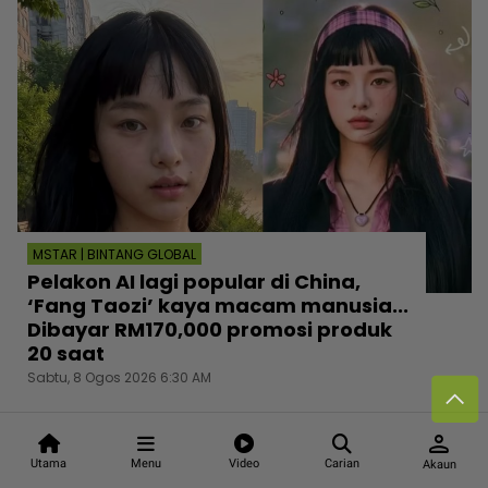
MSTAR | BINTANG GLOBAL
Pelakon AI lagi popular di China,
‘Fang Taozi’ kaya macam manusia...
Dibayar RM170,000 promosi produk
20 saat
Sabtu, 8 Ogos 2026 6:30 AM
person
Utama
Menu
Video
Carian
Akaun