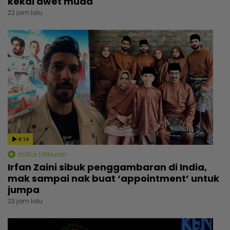
kekal awet muda
22 jam lalu
4:14
mStar | Hiburan
Irfan Zaini sibuk penggambaran di India,
mak sampai nak buat ‘appointment’ untuk
jumpa
23 jam lalu