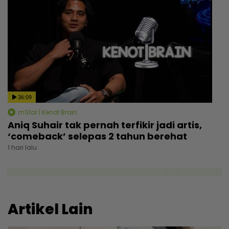
36:09
mStar | Kenot Brain
Aniq Suhair tak pernah terfikir jadi artis,
‘comeback’ selepas 2 tahun berehat
1 hari lalu
Artikel Lain