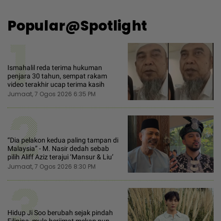
Popular@Spotlight
1
Ismahalil reda terima hukuman
penjara 30 tahun, sempat rakam
video terakhir ucap terima kasih
Jumaat, 7 Ogos 2026 6:35 PM
2
“Dia pelakon kedua paling tampan di
Malaysia” - M. Nasir dedah sebab
pilih Aliff Aziz terajui ‘Mansur & Liu’
Jumaat, 7 Ogos 2026 8:30 PM
3
Hidup Ji Soo berubah sejak pindah
Filipina, mula berjimat mekap pun