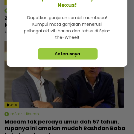
Nexus!
mStar | Hiburan
Zizan Razak rancang wujudkan platform
Dapatkan ganjaran sambil membaca!
lawak, beri bayangan ‘comeback’ Jozan
Kumpul mata ganjaran menerusi
pelbagai aktiviti harian dan tebus di Spin-
20 jam lalu
the-Wheel!
Seterusnya
4:18
mStar | Hiburan
Macam tak percaya umur dah 57 tahun,
rupanya ini amalan mudah Rashdan Baba