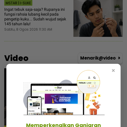
MSTAR | I-SUKE
Ingat tebuk saja-saja? Rupanya ini
fungsi rahsia lubang kecil pada
pengetip kuku... Sudah wujud sejak
145 tahun lalu!
Sabtu, 8 Ogos 2026 11:30 AM
Video
Menarik@video
×
Memperkenalkan Ganjaran