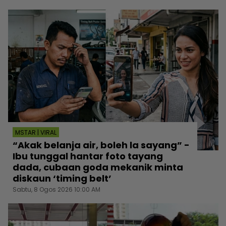
MSTAR | VIRAL
“Akak belanja air, boleh la sayang” -
Ibu tunggal hantar foto tayang
dada, cubaan goda mekanik minta
diskaun ‘timing belt’
Sabtu, 8 Ogos 2026 10:00 AM