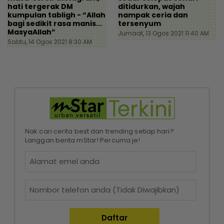
hati tergerak DM
ditidurkan, wajah
kumpulan tabligh - “Allah
nampak ceria dan
bagi sedikit rasa manis...
tersenyum
MasyaAllah”
Jumaat, 13 Ogos 2021 11:40 AM
Sabtu, 14 Ogos 2021 8:30 AM
Nak cari cerita best dan trending setiap hari?
Langgan berita mStar! Percuma je!