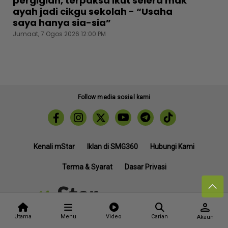
pergigian, terpaksa ikut selera mak
ayah jadi cikgu sekolah - “Usaha
saya hanya sia-sia”
Jumaat, 7 Ogos 2026 12:00 PM
Follow media sosial kami
Kenali mStar
Iklan di SMG360
Hubungi Kami
Terma & Syarat
Dasar Privasi
person
Lebih hot, viral dan sensasi
Utama
Menu
Video
Carian
Akaun