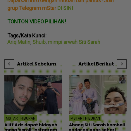
Dapatkan info dengan mudah dan pantas! Join
grup Telegram mStar
DI SINI
TONTON VIDEO PILIHAN!
Tags/Kata Kunci:
Ariq Matin
,
Shuib
,
mimpi arwah Siti Sarah
Artikel Sebelum
Artikel Berikut
MSTAR | HIBURAN
MSTAR | HIBURAN
Aliff Aziz dapat hidayah
Abang Siti Sarah kembali
masa ‘scroll’ Instagram,
sedar selepas sehari