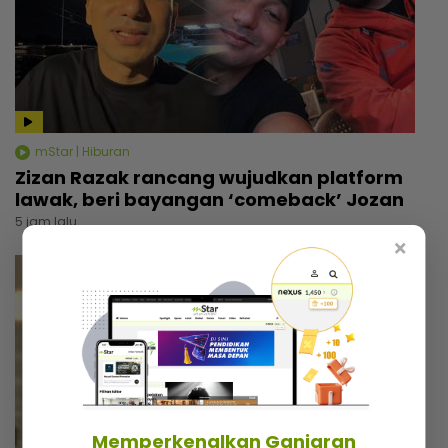
mStar | Hiburan
Zizan Razak rancang wujudkan platform
lawak, beri bayangan ‘comeback’ Jozan
5 jam lalu
×
Memperkenalkan Ganjaran