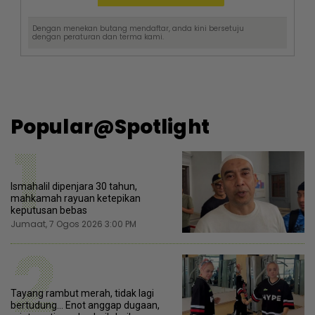
Dengan menekan butang mendaftar, anda kini bersetuju
dengan
peraturan dan terma
kami.
Popular@Spotlight
1
Ismahalil dipenjara 30 tahun,
mahkamah rayuan ketepikan
keputusan bebas
Jumaat, 7 Ogos 2026 3:00 PM
2
Tayang rambut merah, tidak lagi
bertudung... Enot anggap dugaan,