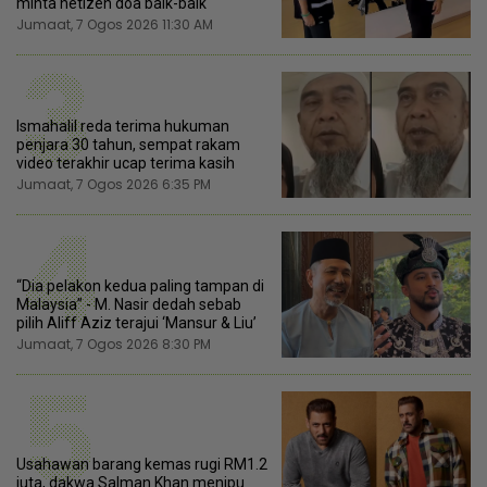
minta netizen doa baik-baik
Jumaat, 7 Ogos 2026 11:30 AM
3
Ismahalil reda terima hukuman
penjara 30 tahun, sempat rakam
video terakhir ucap terima kasih
Jumaat, 7 Ogos 2026 6:35 PM
4
“Dia pelakon kedua paling tampan di
Malaysia” - M. Nasir dedah sebab
pilih Aliff Aziz terajui ‘Mansur & Liu’
Jumaat, 7 Ogos 2026 8:30 PM
5
Usahawan barang kemas rugi RM1.2
juta, dakwa Salman Khan menipu