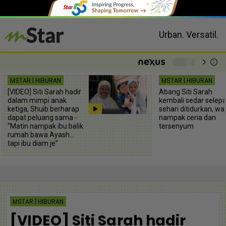
Urban. Versatil.
chevron_right
info
-
MSTAR | HIBURAN
MSTAR | HIBURAN
[VIDEO] Siti Sarah hadir
Abang Siti Sarah
dalam mimpi anak
kembali sedar selep
ketiga, Shuib berharap
sehari ditidurkan, wa
dapat peluang sama -
nampak ceria dan
“Matin nampak ibu balik
tersenyum
rumah bawa Ayash...
tapi ibu diam je”
MSTAR | HIBURAN
[VIDEO] Siti Sarah hadir