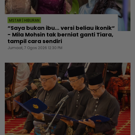
MSTAR | HIBURAN
“Saya bukan ibu... versi beliau ikonik“
- Mila Mohsin tak berniat ganti Tiara,
tampil cara sendiri
Jumaat, 7 Ogos 2026 12:30 PM