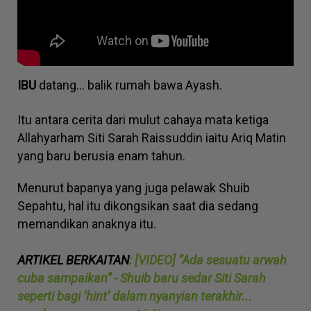
IBU
datang... balik rumah bawa Ayash.
Itu antara cerita dari mulut cahaya mata ketiga
Allahyarham Siti Sarah Raissuddin iaitu Ariq Matin
yang baru berusia enam tahun.
Menurut bapanya yang juga pelawak Shuib
Sepahtu, hal itu dikongsikan saat dia sedang
memandikan anaknya itu.
ARTIKEL BERKAITAN
: [VIDEO] “Ada sesuatu arwah
cuba sampaikan” - Shuib baru sedar Siti Sarah
seperti bagi ‘hint’ dalam nyanyian terakhir...