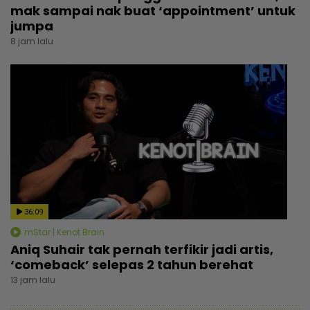
mak sampai nak buat ‘appointment’ untuk
jumpa
8 jam lalu
36:09
mStar | Kenot Brain
Aniq Suhair tak pernah terfikir jadi artis,
‘comeback’ selepas 2 tahun berehat
13 jam lalu