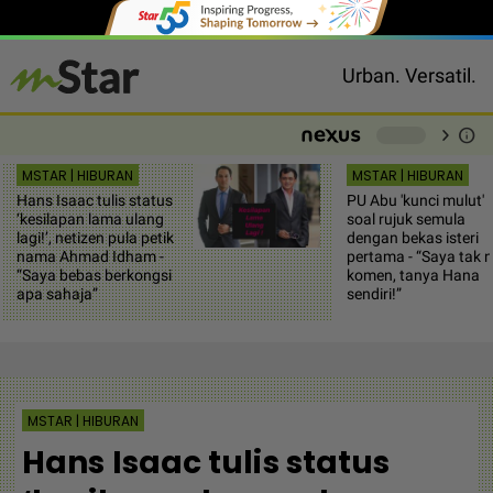
Urban. Versatil.
chevron_right
info
-
MSTAR | HIBURAN
MSTAR | HIBURAN
Hans Isaac tulis status
PU Abu 'kunci mulut'
‘kesilapan lama ulang
soal rujuk semula
lagi!’, netizen pula petik
dengan bekas isteri
nama Ahmad Idham -
pertama - “Saya tak 
“Saya bebas berkongsi
komen, tanya Hana
apa sahaja”
sendiri!”
MSTAR | HIBURAN
Hans Isaac tulis status