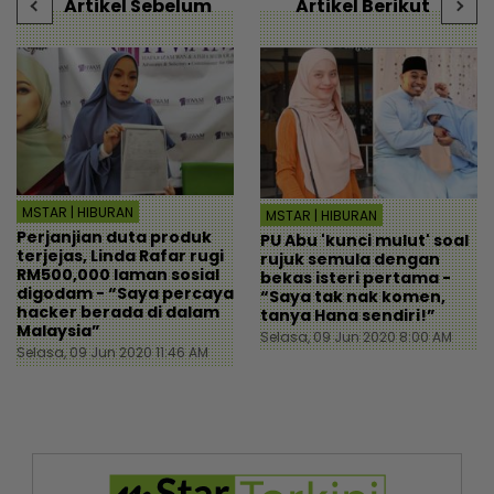
Artikel Sebelum
Artikel Berikut
MSTAR | HIBURAN
MSTAR | HIBURAN
Perjanjian duta produk
PU Abu 'kunci mulut' soal
terjejas, Linda Rafar rugi
rujuk semula dengan
RM500,000 laman sosial
bekas isteri pertama -
digodam - “Saya percaya
“Saya tak nak komen,
hacker berada di dalam
tanya Hana sendiri!”
Malaysia”
Selasa, 09 Jun 2020 8:00 AM
Selasa, 09 Jun 2020 11:46 AM