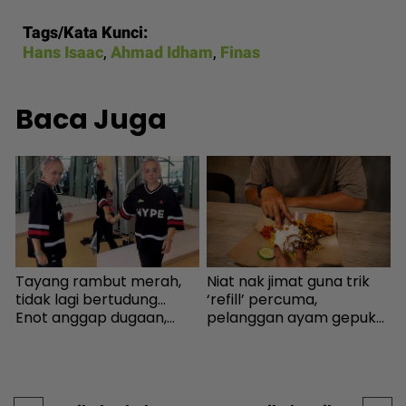
Tags/Kata Kunci:
Hans Isaac
,
Ahmad Idham
,
Finas
Baca Juga
a
Tayang rambut merah,
Niat nak jimat guna trik
I
tidak lagi bertudung...
‘refill’ percuma,
,
Enot anggap dugaan,
pelanggan ayam gepuk
minta netizen doa baik-
insaf lepas tahu polisi
v
baik - Hiburan | mStar
kedai - “Saya kongsikan
t
benda haram” - I-suke |
mStar