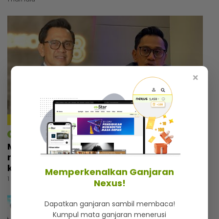
×
4:18
mStar | Hiburan
Macam tak percaya umur dah 57 tahun,
rupanya ini amalan mudah Rashdan Baba
kekal awet muda
Memperkenalkan Ganjaran
1 hari lalu
Nexus!
Dapatkan ganjaran sambil membaca!
Kumpul mata ganjaran menerusi