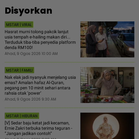
Disyorkan
MSTAR | VIRAL
Hasrat murni tolong pakcik lanjut
usia tempah e-hailing makan diri...
Terduduk tiba-tiba penyedia platform
denda RM100!
Ahad, 9 Ogos 2026 10:00 AM
MSTAR | FAMILI
Nak elak jadi nyanyuk menjelang usia
emas? Amalan hafaz Al-Quran,
pegang pen 10 minit sehari antara
rahsia otak ‘power’
Ahad, 9 Ogos 2026 9:30 AM
MSTAR | HIBURAN
[V] Sedar baju ketat jadi kecaman,
Ernie Zakri terbuka terima teguran -
“Jangan jadikan contoh“