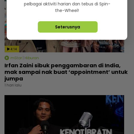
pelbagai aktiviti harian dan tebus di Spin-
the-Wheel!
Seterusnya
4:14
mStar | Hiburan
Irfan Zaini sibuk penggambaran di India,
mak sampai nak buat ‘appointment’ untuk
jumpa
1 hari lalu