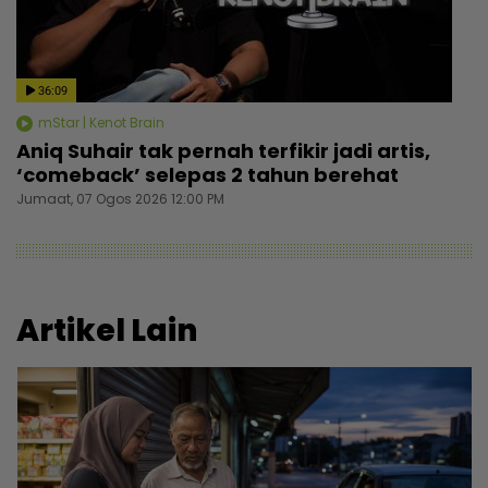
36:09
mStar | Kenot Brain
Aniq Suhair tak pernah terfikir jadi artis,
‘comeback’ selepas 2 tahun berehat
Jumaat, 07 Ogos 2026 12:00 PM
Artikel Lain