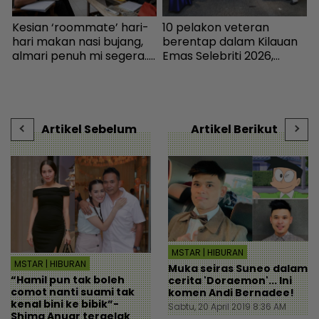
k
Kesian ‘roommate’ hari-
10 pelakon veteran
“
hari makan nasi bujang,
berentap dalam Kilauan
a
almari penuh mi segera...
Emas Selebriti 2026,
S
Ingatkan orang susah,
sumbangan mingguan
b
individu tergamam lepas
untuk artis memerlukan -
r
tengok baki akaun rakan
Hiburan | mStar
- Viral | mStar
Artikel Sebelum
Artikel Berikut
MSTAR | HIBURAN
MSTAR | HIBURAN
Muka seiras Suneo dalam
“Hamil pun tak boleh
cerita 'Doraemon'... Ini
comot nanti suami tak
komen Andi Bernadee!
kenal bini ke bibik”-
Sabtu, 20 April 2019 8:36 AM
Shima Anuar tergelak