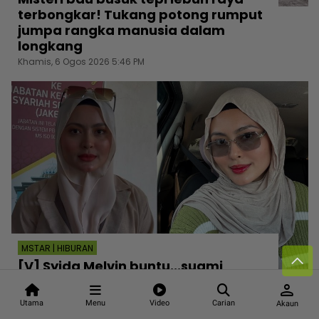
terbongkar! Tukang potong rumput
jumpa rangka manusia dalam
longkang
Khamis, 6 Ogos 2026 5:46 PM
MSTAR | HIBURAN
[V] Syida Melvin buntu...suami
enggan bayar hutang tertunggak
person
syarikat milik bersama
Utama
Menu
Video
Carian
Akaun
Khamis, 6 Ogos 2026 5:00 PM