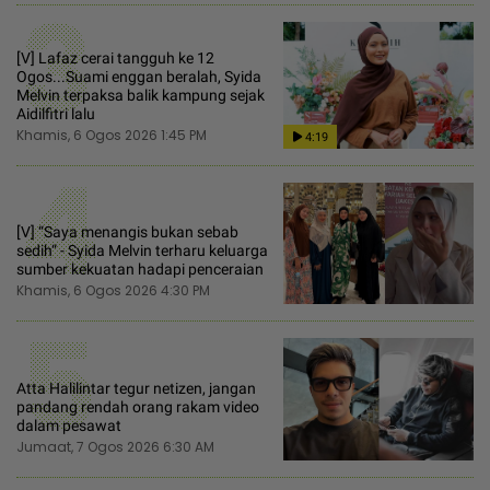
3
[V] Lafaz cerai tangguh ke 12
Ogos...Suami enggan beralah, Syida
Melvin terpaksa balik kampung sejak
Aidilfitri lalu
Khamis, 6 Ogos 2026 1:45 PM
4:19
4
[V] “Saya menangis bukan sebab
sedih“ - Syida Melvin terharu keluarga
sumber kekuatan hadapi penceraian
Khamis, 6 Ogos 2026 4:30 PM
5
Atta Halilintar tegur netizen, jangan
pandang rendah orang rakam video
dalam pesawat
Jumaat, 7 Ogos 2026 6:30 AM