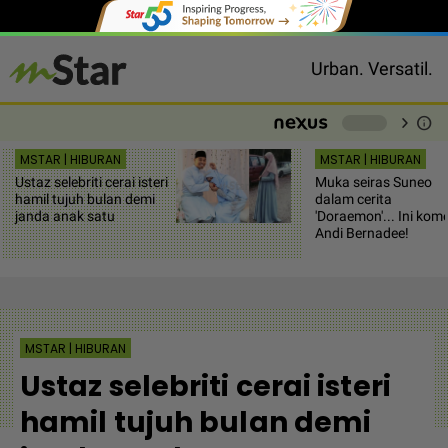
Urban. Versatil.
chevron_right
info
-
MSTAR | HIBURAN
MSTAR | HIBURAN
Ustaz selebriti cerai isteri
Muka seiras Suneo
hamil tujuh bulan demi
dalam cerita
janda anak satu
'Doraemon'... Ini kom
Andi Bernadee!
MSTAR | HIBURAN
Ustaz selebriti cerai isteri
hamil tujuh bulan demi