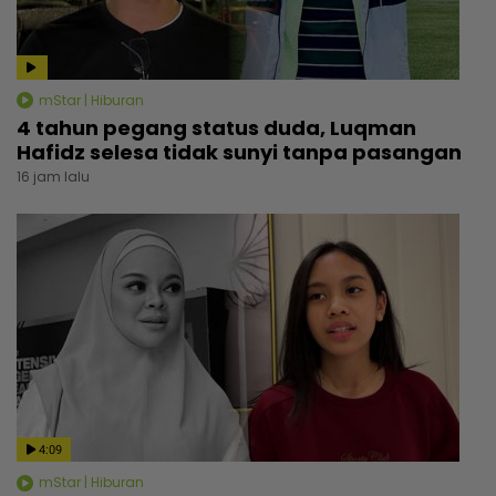
mStar | Hiburan
4 tahun pegang status duda, Luqman
Hafidz selesa tidak sunyi tanpa pasangan
16 jam lalu
4:09
mStar | Hiburan