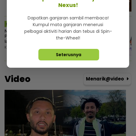
Nexus!
Dapatkan ganjaran sambil membaca!
Kumpul mata ganjaran menerusi
MSTAR | SEMASA
pelbagai aktiviti harian dan tebus di Spin-
Nurul Izzah lepas jawatan Timbalan
Presiden PKR, mahu fokus pengajian
the-Wheel!
lanjutan
Khamis, 6 Ogos 2026 10:55 PM
Seterusnya
Video
Menarik@video