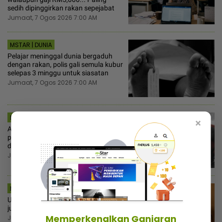
sedih dipinggirkan rakan sepejabat
Jumaat, 7 Ogos 2026 7:00 AM
MSTAR | DUNIA
Pelajar meninggal dunia bergaduh
dengan rakan, polis gali semula kubur
selepas 3 minggu untuk siasatan
Jumaat, 7 Ogos 2026 7:00 AM
MSTAR | BINTANG GLOBAL
×
Atta Halilintar tegur netizen, jangan
pandang rendah orang rakam video
dalam pesawat
Jumaat, 7 Ogos 2026 6:30 AM
MSTAR | BINTANG GLOBAL
Usahawan barang kemas rugi RM1.2
juta, dakwa Salman Khan menipu
Memperkenalkan Ganjaran
Jumaat, 7 Ogos 2026 6:00 AM