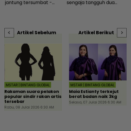
jantung tersumbat -
sengaja tangguh dua
a
Hiburan | mStar
tahun tak bayar sewa -
I
Hiburan | mStar
i
t
-
Artikel Sebelum
Artikel Berikut
MSTAR | BINTANG GLOBAL
MSTAR | BINTANG GLOBAL
Rakaman suara pelakon
Maia Estianty terkejut
popular sindir rakan artis
berat badan naik 3kg
tersebar
Selasa, 07 Julai 2026 6:30 AM
Rabu, 08 Julai 2026 6:30 AM