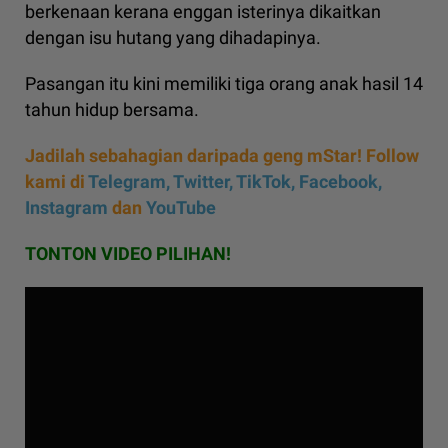
berkenaan kerana enggan isterinya dikaitkan
dengan isu hutang yang dihadapinya.
Pasangan itu kini memiliki tiga orang anak hasil 14
tahun hidup bersama.
Jadilah sebahagian daripada geng mStar! Follow
kami di
Telegram,
Twitter,
TikTok,
Facebook,
Instagram
dan
YouTube
TONTON VIDEO PILIHAN!