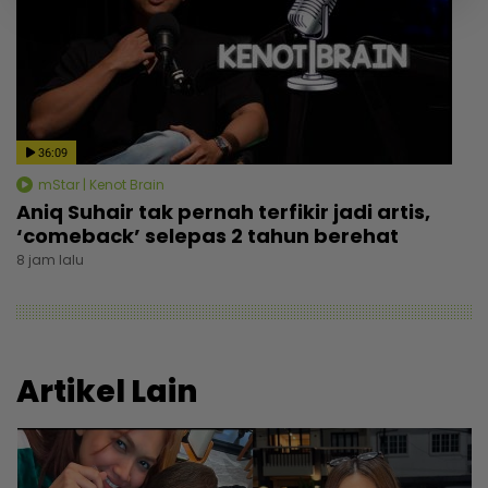
36:09
mStar | Kenot Brain
Aniq Suhair tak pernah terfikir jadi artis,
‘comeback’ selepas 2 tahun berehat
8 jam lalu
Artikel Lain