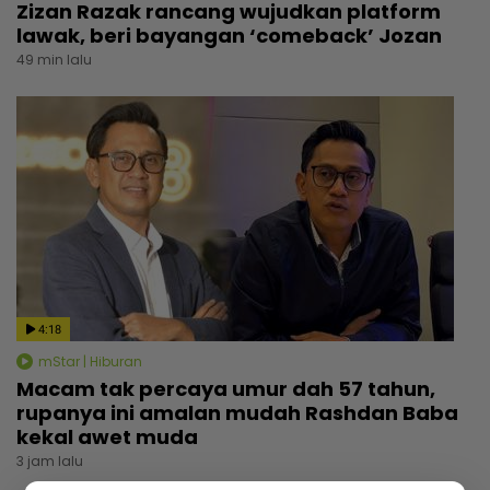
Zizan Razak rancang wujudkan platform
lawak, beri bayangan ‘comeback’ Jozan
49 min lalu
4:18
mStar | Hiburan
Macam tak percaya umur dah 57 tahun,
rupanya ini amalan mudah Rashdan Baba
kekal awet muda
3 jam lalu