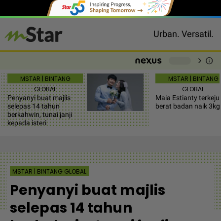
Urban. Versatil.
chevron_right
info
-
MSTAR | BINTANG
MSTAR | BINTANG
GLOBAL
GLOBAL
Penyanyi buat majlis
Maia Estianty terkeju
selepas 14 tahun
berat badan naik 3kg
berkahwin, tunai janji
kepada isteri
MSTAR | BINTANG GLOBAL
Penyanyi buat majlis
selepas 14 tahun