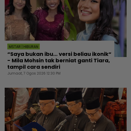
MSTAR | HIBURAN
“Saya bukan ibu... versi beliau ikonik“
- Mila Mohsin tak berniat ganti Tiara,
tampil cara sendiri
Jumaat, 7 Ogos 2026 12:30 PM