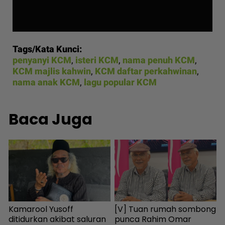
Tags/Kata Kunci:
penyanyi KCM
,
isteri KCM
,
nama penuh KCM
,
KCM majlis kahwin
,
KCM daftar perkahwinan
,
nama anak KCM
,
lagu popular KCM
Baca Juga
Kamarool Yusoff
[V] Tuan rumah sombong
K
ditidurkan akibat saluran
punca Rahim Omar
h