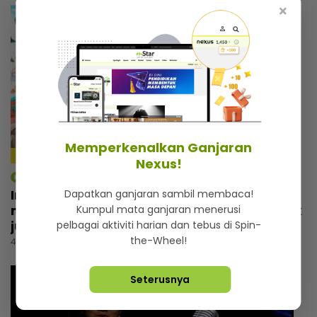
×
Memperkenalkan Ganjaran
4:14
Nexus!
mStar | Hiburan
Irfan Zaini sibuk penggambaran di India,
Dapatkan ganjaran sambil membaca!
mak sampai nak buat ‘appointment’ untuk
Kumpul mata ganjaran menerusi
jumpa
pelbagai aktiviti harian dan tebus di Spin-
the-Wheel!
4 jam lalu
Seterusnya