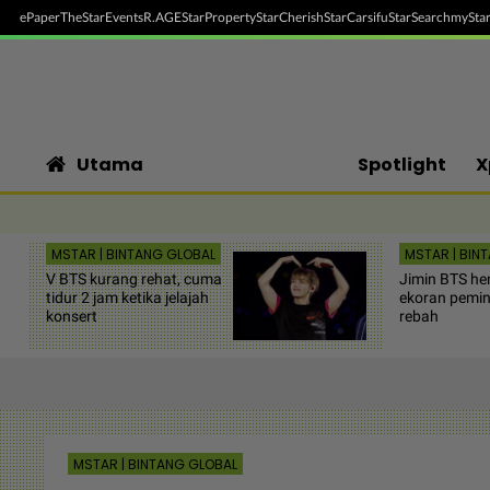
ePaper
TheStar
Events
R.AGE
StarProperty
StarCherish
StarCarsifu
StarSearch
myStar
Utama
Spotlight
X
MSTAR | BINTANG GLOBAL
MSTAR | BIN
V BTS kurang rehat, cuma
Jimin BTS hen
tidur 2 jam ketika jelajah
ekoran pemin
konsert
rebah
MSTAR | BINTANG GLOBAL