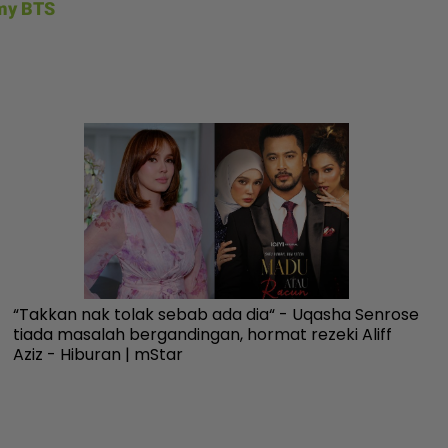
my BTS
“Takkan nak tolak sebab ada dia“ - Uqasha Senrose
In
tiada masalah bergandingan, hormat rezeki Aliff
an
Aziz - Hiburan | mStar