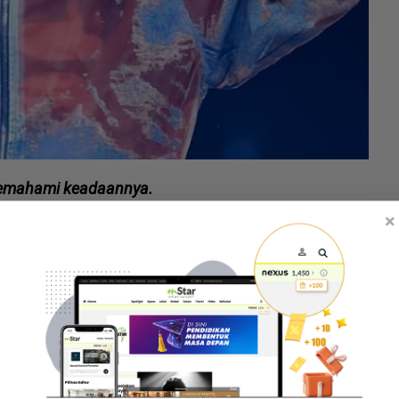
emahami keadaannya.
×
erehat ketika jelajah. Dalam masa sama, kami juga
 lawati.
apan kerana ia boleh menjejaskan prestasi. Saya
erusi hantaran di media sosial.
ta penjejakan tidur yang menunjukkan dia hanya
malam sepanjang jelajah konsert itu berlangsung.