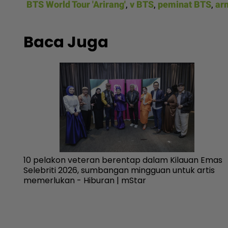
BTS World Tour 'Arirang'
,
v BTS
,
peminat BTS
,
ar
Baca Juga
lajar
10 pelakon veteran berentap dalam Kilauan Emas
buran
Selebriti 2026, sumbangan mingguan untuk artis
memerlukan - Hiburan | mStar