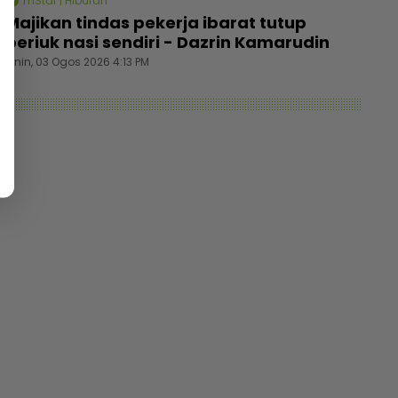
mStar | Hiburan
Majikan tindas pekerja ibarat tutup
periuk nasi sendiri - Dazrin Kamarudin
Isnin, 03 Ogos 2026 4:13 PM