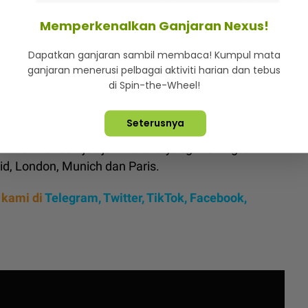
oran peminat hampir rebah
Memperkenalkan Ganjaran Nexus!
dan Jimin BTS berjerawat
Dapatkan ganjaran sambil membaca! Kumpul mata
ganjaran menerusi pelbagai aktiviti harian dan tebus
memberi amaran keras terhadap mana-mana pihak
di Spin-the-Wheel!
klah tindakan mengekori atau mengganggu anggota
Seterusnya
ruskan konsert jelajah mereka yang merangkumi
d, London, Munich dan Paris.
 kami di
Telegram,
Twitter,
TikTok,
Facebook,