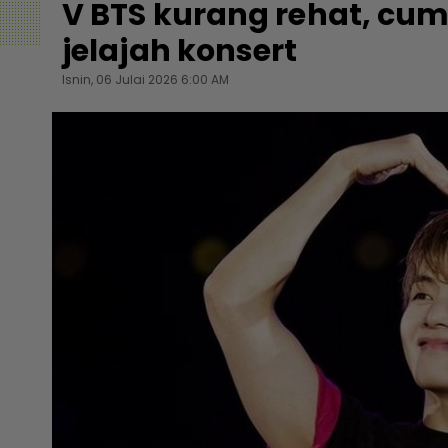
V BTS kurang rehat, cuma
jelajah konsert
Isnin, 06 Julai 2026 6:00 AM