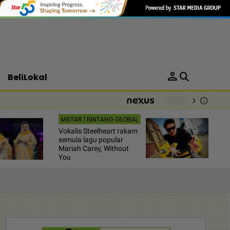
person
BeliLokal
chevron_right
info
-
MSTAR | BINTANG GLOBAL
Vokalis Steelheart rakam
semula lagu popular
Mariah Carey, Without
You