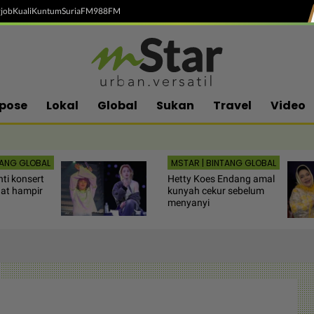
job
Kuali
Kuntum
SuriaFM
988FM
pose
Lokal
Global
Sukan
Travel
Video
TANG GLOBAL
MSTAR | BINTANG GLOBAL
ti konsert
Hetty Koes Endang amal
at hampir
kunyah cekur sebelum
menyanyi