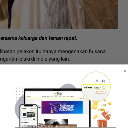
 bersama keluarga dan teman rapat.
elihatan pelakon itu hanya mengenakan busana
gantin lelaki di India yang lain.
×
enandatangi dokumen sebagai tanda pendaftaran
 duduk di sekeliling mereka ketika upacara
 Khan menghitung hari tamatkan zaman duda
ir Khan akhirnya dedah identiti kekasih