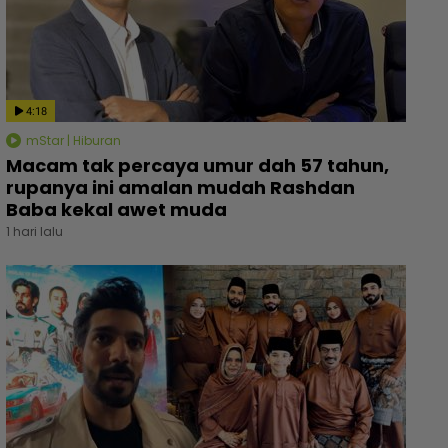
4:18
mStar | Hiburan
Macam tak percaya umur dah 57 tahun,
rupanya ini amalan mudah Rashdan
Baba kekal awet muda
1 hari lalu