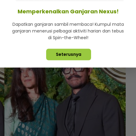
Memperkenalkan Ganjaran Nexus!
 yang kedua buat Gauri.
Dapatkan ganjaran sambil membaca! Kumpul mata
an rumah tangga dengan Reena Dutta pada 1986,
ganjaran menerusi pelbagai aktiviti harian dan tebus
di Spin-the-Wheel!
Seterusnya