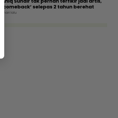
Aniq Suhair tak pernah terfikir jadi artis,
‘comeback’ selepas 2 tahun berehat
1 hari lalu