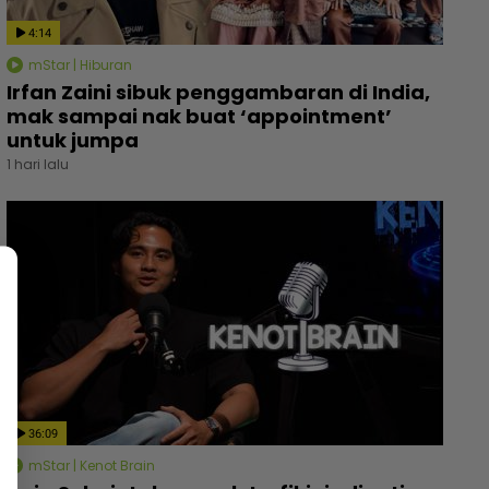
4:14
mStar | Hiburan
Irfan Zaini sibuk penggambaran di India,
mak sampai nak buat ‘appointment’
untuk jumpa
1 hari lalu
36:09
mStar | Kenot Brain