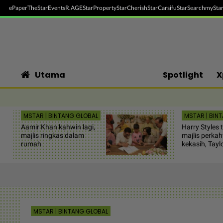
ePaper
TheStar
Events
R.AGE
StarProperty
StarCherish
StarCarsifu
StarSearch
myStar
Utama
Spotlight
X
MSTAR | BINTANG GLOBAL
MSTAR | BIN
Aamir Khan kahwin lagi,
Harry Styles 
majlis ringkas dalam
majlis perka
rumah
kekasih, Tayl
MSTAR | BINTANG GLOBAL