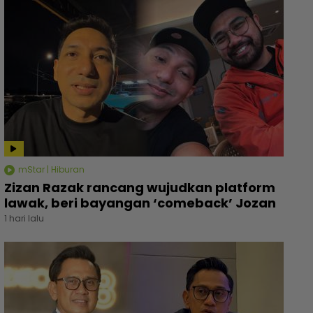
mStar | Hiburan
Zizan Razak rancang wujudkan platform
lawak, beri bayangan ‘comeback’ Jozan
1 hari lalu