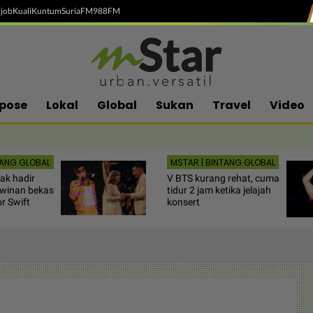
job
Kuali
Kuntum
SuriaFM
988FM
pose
Lokal
Global
Sukan
Travel
Video
TANG GLOBAL
MSTAR | BINTANG GLOBAL
tak hadir
V BTS kurang rehat, cuma
hwinan bekas
tidur 2 jam ketika jelajah
or Swift
konsert