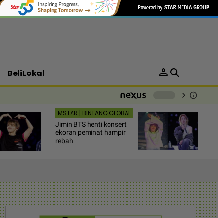
person
BeliLokal
chevron_right
info
-
MSTAR | BINTANG GLOBAL
Jimin BTS henti konsert
ekoran peminat hampir
rebah