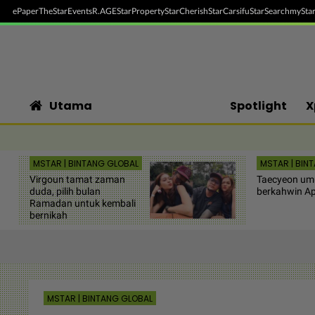
ePaper
TheStar
Events
R.AGE
StarProperty
StarCherish
StarCarsifu
StarSearch
myStar
Utama
Spotlight
X
MSTAR | BINTANG GLOBAL
MSTAR | BIN
Virgoun tamat zaman
Taecyeon um
duda, pilih bulan
berkahwin Ap
Ramadan untuk kembali
bernikah
MSTAR | BINTANG GLOBAL