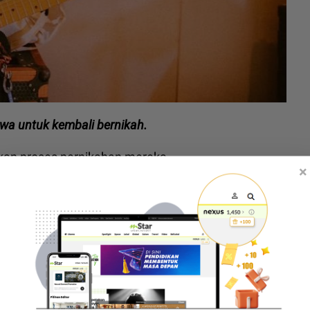
mewa untuk kembali bernikah.
mkan proses pernikahan mereka.
×
 Februari 2026 namun tempatnya masih belum
un akan menyerahkan barang kemas seberat 4.90
ran masih dirahsiakan.
Bekas isteri sujud syukur tuntutan diterima