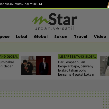
job
Kuali
Kuntum
SuriaFM
988FM
pose
Lokal
Global
Sukan
Travel
Video
TANG GLOBAL
MSTAR | BINTANG GLOBAL
um bakal
Baru empat bulan
ril depan
bergelar bapa, penyanyi
lelaki ditahan polis
bersama 4 paket kokain