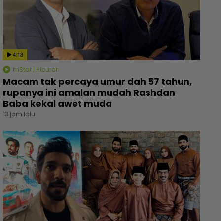
4:18
mStar | Hiburan
Macam tak percaya umur dah 57 tahun,
rupanya ini amalan mudah Rashdan
Baba kekal awet muda
13 jam lalu