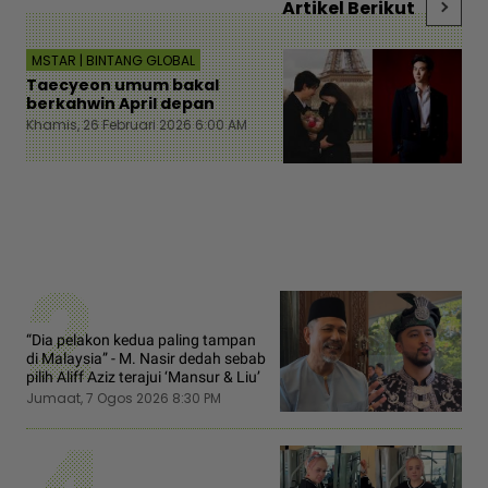
Artikel Berikut
MSTAR | BINTANG GLOBAL
Taecyeon umum bakal
berkahwin April depan
Khamis, 26 Februari 2026 6:00 AM
2
“Dia pelakon kedua paling tampan
di Malaysia” - M. Nasir dedah sebab
pilih Aliff Aziz terajui ‘Mansur & Liu’
Jumaat, 7 Ogos 2026 8:30 PM