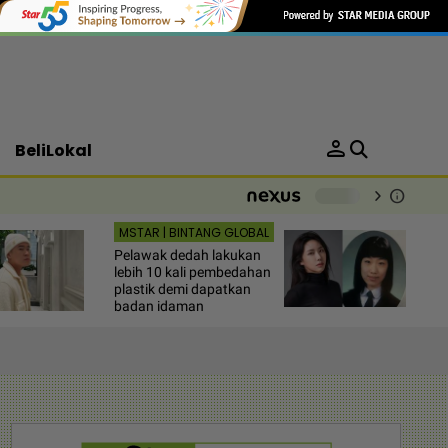
person
BeliLokal
chevron_right
info
-
MSTAR | BINTANG GLOBAL
Pelawak dedah lakukan
lebih 10 kali pembedahan
plastik demi dapatkan
badan idaman