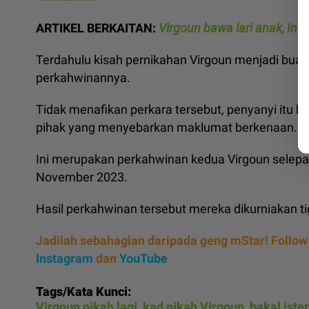
ARTIKEL BERKAITAN:
Virgoun bawa lari anak, Inar
Terdahulu kisah pernikahan Virgoun menjadi buala
perkahwinannya.
Tidak menafikan perkara tersebut, penyanyi itu
pihak yang menyebarkan maklumat berkenaan.
Ini merupakan perkahwinan kedua Virgoun selepas
November 2023.
Hasil perkahwinan tersebut mereka dikurniakan t
Jadilah sebahagian daripada geng mStar! Follow
Instagram
dan
YouTube
Tags/Kata Kunci:
Virgoun nikah lagi
,
kad nikah Virgoun
,
bakal iste