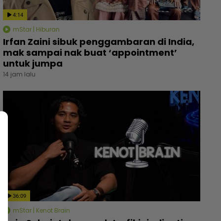
4:14
mStar | Hiburan
Irfan Zaini sibuk penggambaran di India,
mak sampai nak buat ‘appointment’
untuk jumpa
14 jam lalu
36:09
mStar | Kenot Brain