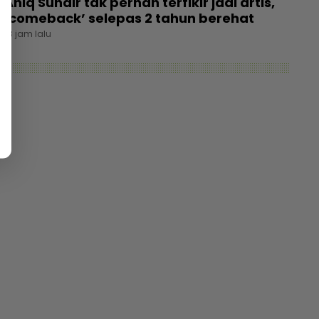
Aniq Suhair tak pernah terfikir jadi artis,
‘comeback’ selepas 2 tahun berehat
18 jam lalu