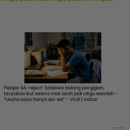
Pelajar 9A ‘reject’ biasiswa bidang pergigian,
Ke
terpaksa ikut selera mak ayah jadi cikgu sekolah -
al
“Usaha saya hanya sia-sia” - Viral | mStar
in
Vi