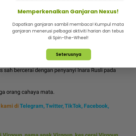
Memperkenalkan Ganjaran Nexus!
a Rusli tampil buat laporan
Dapatkan ganjaran sambil membaca! Kumpul mata
n selepas tular kad undangan majlis
ganjaran menerusi pelbagai aktiviti harian dan tebus
di Spin-the-Wheel!
 bagaimanapun meluahkan rasa kecewa terhadap
Seterusnya
 sah bercerai dengan penyanyi Inara Rusli pada
iga orang cahaya mata.
 kami di
Telegram,
Twitter,
TikTok,
Facebook,
ri Virgoun
,
nama anak Virgoun
,
kes cerai Virgoun