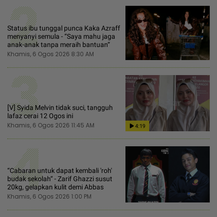
2
Status ibu tunggal punca Kaka Azraff
menyanyi semula - “Saya mahu jaga
anak-anak tanpa meraih bantuan“
Khamis, 6 Ogos 2026 8:30 AM
3
[V] Syida Melvin tidak suci, tangguh
lafaz cerai 12 Ogos ini
Khamis, 6 Ogos 2026 11:45 AM
4:19
4
“Cabaran untuk dapat kembali 'roh'
budak sekolah“ - Zarif Ghazzi susut
20kg, gelapkan kulit demi Abbas
Khamis, 6 Ogos 2026 1:00 PM