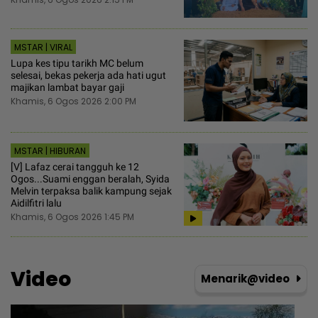
MSTAR | VIRAL
Lupa kes tipu tarikh MC belum
selesai, bekas pekerja ada hati ugut
majikan lambat bayar gaji
Khamis, 6 Ogos 2026 2:00 PM
MSTAR | HIBURAN
[V] Lafaz cerai tangguh ke 12
Ogos...Suami enggan beralah, Syida
Melvin terpaksa balik kampung sejak
Aidilfitri lalu
Khamis, 6 Ogos 2026 1:45 PM
Video
Menarik@video