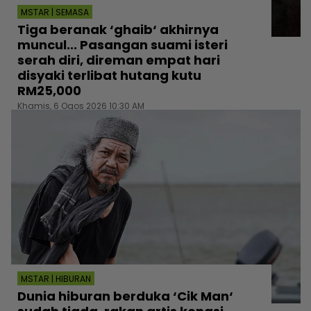
MSTAR | SEMASA
Tiga beranak ‘ghaib‘ akhirnya
muncul... Pasangan suami isteri
serah diri, direman empat hari
disyaki terlibat hutang kutu
RM25,000
Khamis, 6 Ogos 2026 10:30 AM
MSTAR | HIBURAN
Dunia hiburan berduka ‘Cik Man‘