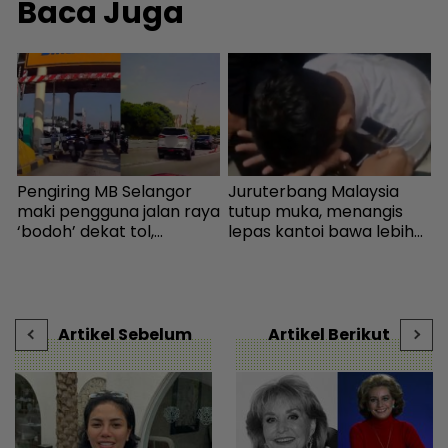
Baca Juga
Pengiring MB Selangor
Juruterbang Malaysia
K
maki pengguna jalan raya
tutup muka, menangis
d
‘bodoh’ dekat tol,
lepas kantoi bawa lebih
j
Amirudin tampil mohon
70,000 pil ekstasi -
H
maaf - Semasa | mStar
Semasa | mStar
-
Artikel Sebelum
Artikel Berikut