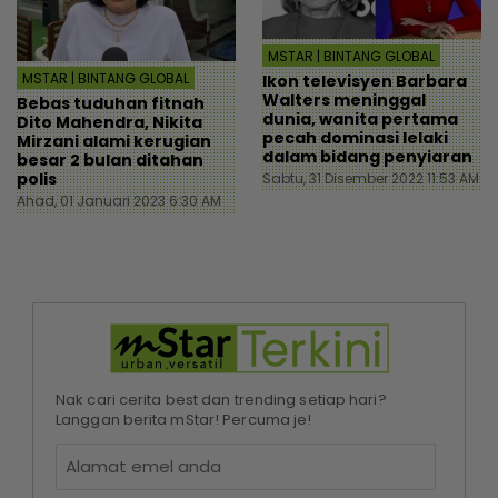
MSTAR | BINTANG GLOBAL
MSTAR | BINTANG GLOBAL
Ikon televisyen Barbara
Walters meninggal
Bebas tuduhan fitnah
dunia, wanita pertama
Dito Mahendra, Nikita
pecah dominasi lelaki
Mirzani alami kerugian
dalam bidang penyiaran
besar 2 bulan ditahan
polis
Sabtu, 31 Disember 2022 11:53 AM
Ahad, 01 Januari 2023 6:30 AM
Nak cari cerita best dan trending setiap hari?
Langgan berita mStar! Percuma je!