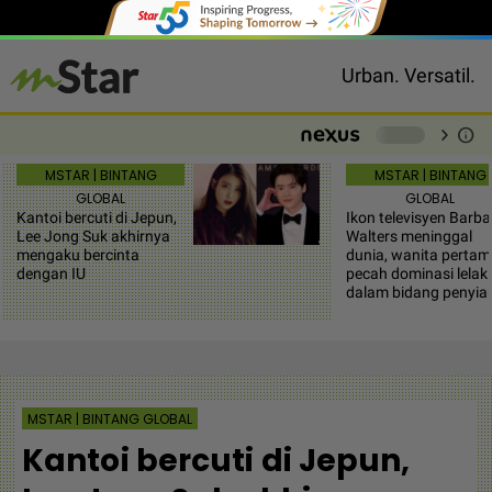
Urban. Versatil.
chevron_right
info
-
MSTAR | BINTANG
MSTAR | BINTANG
GLOBAL
GLOBAL
Kantoi bercuti di Jepun,
Ikon televisyen Barba
Lee Jong Suk akhirnya
Walters meninggal
mengaku bercinta
dunia, wanita perta
dengan IU
pecah dominasi lelaki
dalam bidang penyia
MSTAR | BINTANG GLOBAL
Kantoi bercuti di Jepun,