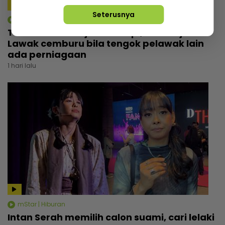
Seterusnya
mStar | Hiburan
Tebalkan muka jual air kopi, Man Raja
Lawak cemburu bila tengok pelawak lain
ada perniagaan
1 hari lalu
mStar | Hiburan
Intan Serah memilih calon suami, cari lelaki