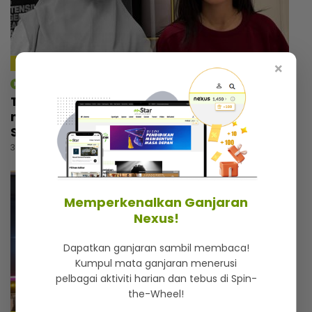
4:09
×
mStar | Hiburan
Tiada orang tahu Thalita masuk tandas
menangis selepas nyanyi lagu arwah Siti
Sarah, dapat rasa aura atas pentas
3 jam lalu
Memperkenalkan Ganjaran
Nexus!
Dapatkan ganjaran sambil membaca!
Kumpul mata ganjaran menerusi
pelbagai aktiviti harian dan tebus di Spin-
the-Wheel!