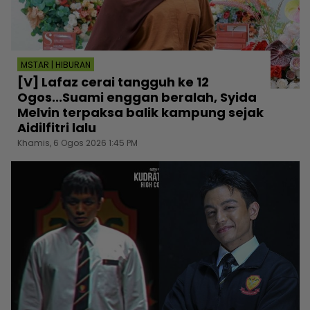
MSTAR | HIBURAN
[V] Lafaz cerai tangguh ke 12
Ogos...Suami enggan beralah, Syida
Melvin terpaksa balik kampung sejak
Aidilfitri lalu
Khamis, 6 Ogos 2026 1:45 PM