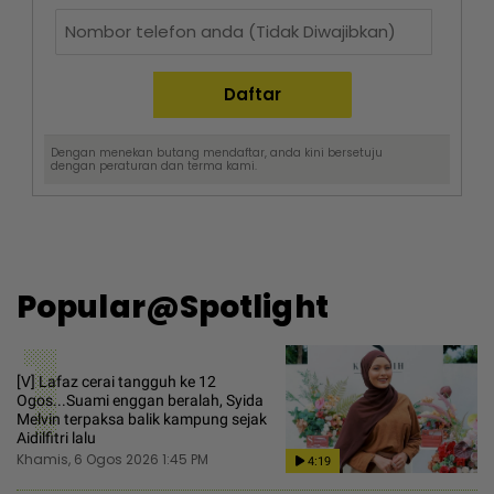
Dengan menekan butang mendaftar, anda kini bersetuju
dengan
peraturan dan terma
kami.
Popular@Spotlight
1
[V] Lafaz cerai tangguh ke 12
Ogos...Suami enggan beralah, Syida
Melvin terpaksa balik kampung sejak
Aidilfitri lalu
Khamis, 6 Ogos 2026 1:45 PM
4:19