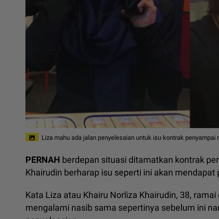
Liza mahu ada jalan penyelesaian untuk isu kontrak penyampai r
PERNAH
berdepan situasi ditamatkan kontrak pe
Khairudin berharap isu seperti ini akan mendapat 
Kata Liza atau Khairu Norliza Khairudin, 38, ram
mengalami nasib sama sepertinya sebelum ini nam