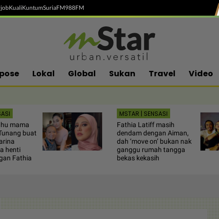
job
Kuali
Kuntum
SuriaFM
988FM
pose
Lokal
Global
Sukan
Travel
Video
SASI
MSTAR | SENSASI
ahu mama
Fathia Latiff masih
 Tunang buat
dendam dengan Aiman,
arina
dah ‘move on’ bukan nak
a henti
ganggu rumah tangga
gan Fathia
bekas kekasih