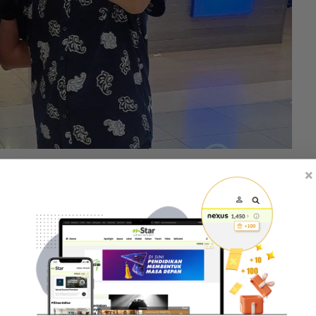
pas ditamatkan kontrak bersama Suria FM.
×
an percayalah dalam tempoh tiga atau lima tahun
n suatu yang baru. Bagaikan tiada jalan
ntuk pekerjaan sebagai penyampai radio.
ang serius dan berbincang dengan stesen radio.