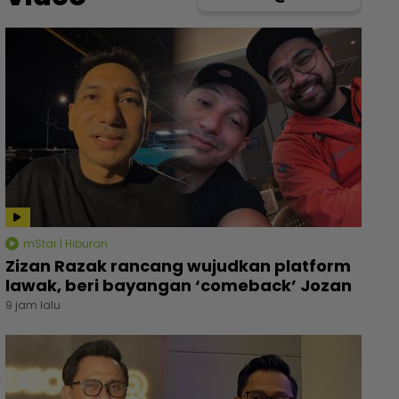
mStar | Hiburan
Zizan Razak rancang wujudkan platform
lawak, beri bayangan ‘comeback’ Jozan
9 jam lalu