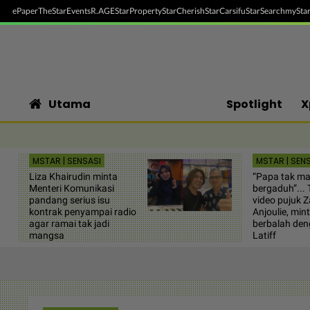
ePaper
TheStar
Events
R.AGE
StarProperty
StarCherish
StarCarsifu
StarSearch
myStar
Utama
Spotlight
X
MSTAR | SENSASI
MSTAR | SEN
Liza Khairudin minta
“Papa tak m
Menteri Komunikasi
bergaduh”...
pandang serius isu
video pujuk Z
kontrak penyampai radio
Anjoulie, mint
agar ramai tak jadi
berbalah den
mangsa
Latiff