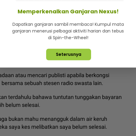
a, jadi tidak sukar untuk mencari satu jalan
Memperkenalkan Ganjaran Nexus!
Dapatkan ganjaran sambil membaca! Kumpul mata
entang hasrat berkenaan selepas isu penamatkan
ganjaran menerusi pelbagai aktiviti harian dan tebus
zo mendapat perhatian ramai.
di Spin-the-Wheel!
rtemuan jumpa Tyzo
Seterusnya
ai nak pancing Tyzo
adaan atau mencari publisti apabila berkongsi
bersama sebuah stesen radio swasta lain.
kan terdahulu bahawa tuntutan tunggakan bayaran
h belum selesai.
 juga bukan mahu menangguk dalam air keruh
ka saya kes melibatkan saya belum selesai.