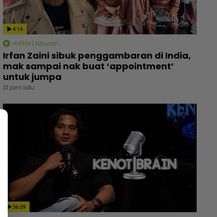
4:14
mStar | Hiburan
Irfan Zaini sibuk penggambaran di India,
mak sampai nak buat ‘appointment’
untuk jumpa
13 jam lalu
36:09