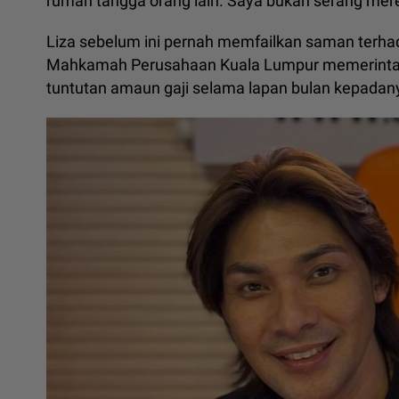
rumah tangga orang lain. Saya bukan serang merek
Liza sebelum ini pernah memfailkan saman terha
Mahkamah Perusahaan Kuala Lumpur memerintah
tuntutan amaun gaji selama lapan bulan kepadan