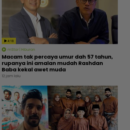
4:18
mStar | Hiburan
Macam tak percaya umur dah 57 tahun,
rupanya ini amalan mudah Rashdan
Baba kekal awet muda
12 jam lalu