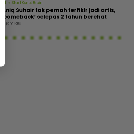
mStar | Kenot Brain
Aniq Suhair tak pernah terfikir jadi artis,
‘comeback’ selepas 2 tahun berehat
17 jam lalu