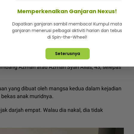
u kepada seorang mangsa kes sama bagi pertuduhan
or sebelum ini.
Memperkenalkan Ganjaran Nexus!
ks songsang... ramai perempuan minat, nak elak
Dapatkan ganjaran sambil membaca! Kumpul mata
ganjaran menerusi pelbagai aktiviti harian dan tebus
di Spin-the-Wheel!
U Azman raba dan melakukan seks oral terhadap
Seterusnya
umbang Azman atau Azman Syah Alias, 43, selepas
an yang dibuat oleh mangsa kedua dalam kejadian
ah bekas anak muridnya.
k darjah empat. Walau dia nakal, dia tidak