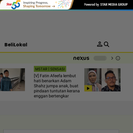
person
BeliLokal
chevron_right
info
-
MSTAR | SENSASI
[V] Fatin Afeefa lembut
hati benarkan Adam
Shahz jumpa anak, buat
pindaan tuntutan kerana
enggan bertengkar