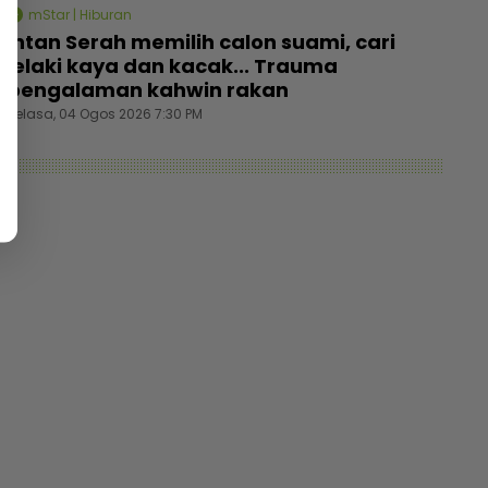
mStar | Hiburan
Intan Serah memilih calon suami, cari
lelaki kaya dan kacak... Trauma
pengalaman kahwin rakan
Selasa, 04 Ogos 2026 7:30 PM