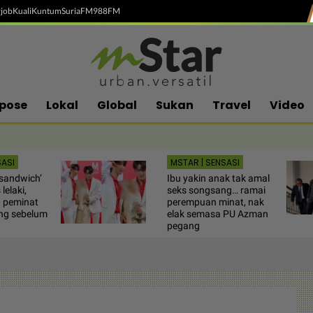
job
Kuali
Kuntum
SuriaFM
988FM
pose
Lokal
Global
Sukan
Travel
Video
SASI
MSTAR | SENSASI
‘sandwich’
Ibu yakin anak tak amal
lelaki,
seks songsang… ramai
h peminat
perempuan minat, nak
ng sebelum
elak semasa PU Azman
pegang