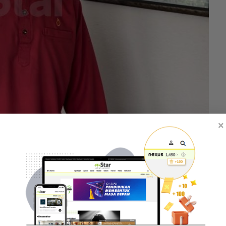
×
amang seksual dan kelucahan terhadap dua remaja
laki.
 Timbalan Pendakwa Raya, Husni Fairos Ramly di
Sesyen Seremban, Negeri Sembilan.