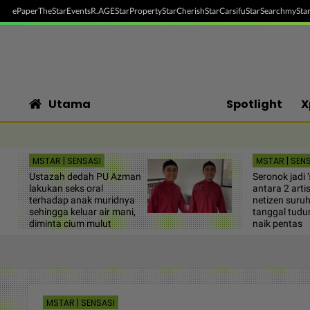
ePaper
TheStar
Events
R.AGE
StarProperty
StarCherish
StarCarsifu
StarSearch
myStar
Utama
Spotlight
X
MSTAR | SENSASI
MSTAR | SEN
Ustazah dedah PU Azman
Seronok jadi 
lakukan seks oral
antara 2 artis 
terhadap anak muridnya
netizen suru
sehingga keluar air mani,
tanggal tudu
diminta cium mulut
naik pentas
MSTAR | SENSASI