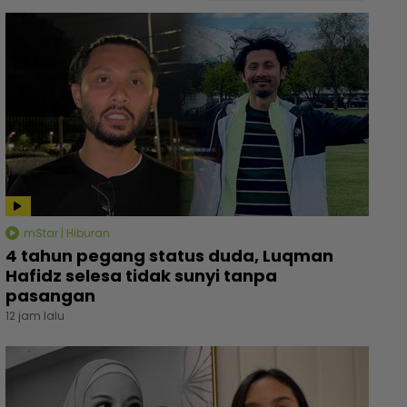
mStar | Hiburan
4 tahun pegang status duda, Luqman
Hafidz selesa tidak sunyi tanpa
pasangan
12 jam lalu