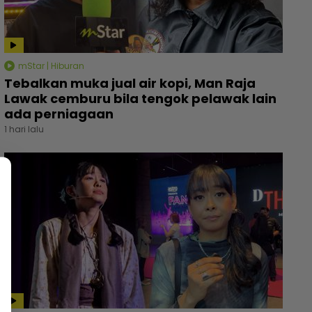
mStar | Hiburan
Tebalkan muka jual air kopi, Man Raja
Lawak cemburu bila tengok pelawak lain
ada perniagaan
1 hari lalu