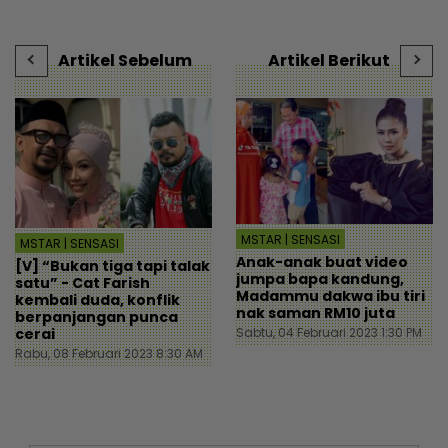
mStar
h
Artikel Sebelum
Artikel Berikut
MSTAR | SENSASI
MSTAR | SENSASI
Anak-anak buat video
[V] “Bukan tiga tapi talak
jumpa bapa kandung,
satu” - Cat Farish
Madammu dakwa ibu tiri
kembali duda, konflik
nak saman RM10 juta
berpanjangan punca
Sabtu, 04 Februari 2023 1:30 PM
cerai
Rabu, 08 Februari 2023 8:30 AM