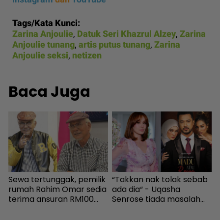
Tags/Kata Kunci:
Zarina Anjoulie
,
Datuk Seri Khazrul Alzey
,
Zarina
Anjoulie tunang
,
artis putus tunang
,
Zarina
Anjoulie seksi
,
netizen
Baca Juga
g
Sewa tertunggak, pemilik
“Takkan nak tolak sebab
“
rumah Rahim Omar sedia
ada dia“ - Uqasha
k
terima ansuran RM100
Senrose tiada masalah
s
sebulan - Sensasi | mStar
bergandingan, hormat
rezeki Aliff Aziz - Hiburan |
K