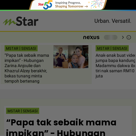
Urban. Versatil.
chevron_right
info
-
MSTAR | SENSASI
MSTAR | SENSASI
“Papa tak sebaik mama
Anak-anak buat vide
impikan” - Hubungan
jumpa bapa kandung
Zarina Anjoulie dan
Madammu dakwa ib
Khazrul Alzey berakhir,
tiri nak saman RM10
bekas tunang minta
juta
tempoh bertenang
MSTAR | SENSASI
“Papa tak sebaik mama
impikan” - Hubungan