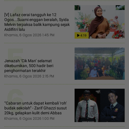
4
[V] Lafaz cerai tangguh ke 12
Ogos...Suami enggan beralah, Syida
Melvin terpaksa balik kampung sejak
Aidilfitri lalu
Khamis, 6 Ogos 2026 1:45 PM
4:19
5
Jenazah ‘Cik Man‘ selamat
dikebumikan, 500 hadir beri
penghormatan terakhir
Khamis, 6 Ogos 2026 2:15 PM
6
“Cabaran untuk dapat kembali 'roh'
budak sekolah“ - Zarif Ghazzi susut
20kg, gelapkan kulit demi Abbas
Khamis, 6 Ogos 2026 1:00 PM