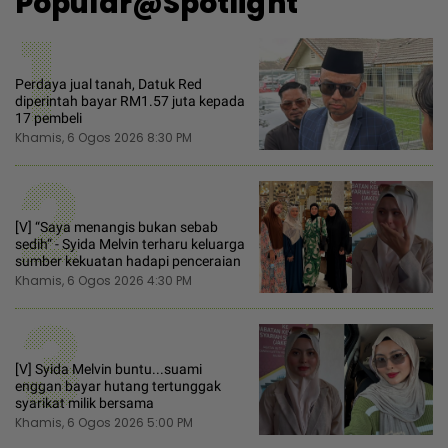
Popular@Spotlight
1
Perdaya jual tanah, Datuk Red
diperintah bayar RM1.57 juta kepada
17 pembeli
Khamis, 6 Ogos 2026 8:30 PM
2
[V] “Saya menangis bukan sebab
sedih“ - Syida Melvin terharu keluarga
sumber kekuatan hadapi penceraian
Khamis, 6 Ogos 2026 4:30 PM
3
[V] Syida Melvin buntu...suami
enggan bayar hutang tertunggak
syarikat milik bersama
Khamis, 6 Ogos 2026 5:00 PM