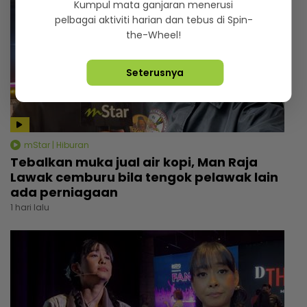
Kumpul mata ganjaran menerusi
pelbagai aktiviti harian dan tebus di Spin-
the-Wheel!
Seterusnya
mStar | Hiburan
Tebalkan muka jual air kopi, Man Raja
Lawak cemburu bila tengok pelawak lain
ada perniagaan
1 hari lalu