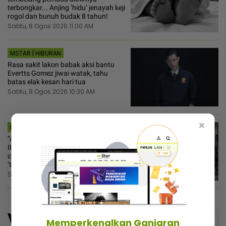
terbongkar... Anjing ‘hidu’ jenayah keji
rogol dan bunuh budak 8 tahun!
Sabtu, 8 Ogos 2026 11:00 AM
MSTAR | HIBURAN
Rasa sakit lakon babak aksi bantu
Evertts Gomez jiwai watak, tahu
batas elak kesan hari tua
Sabtu, 8 Ogos 2026 10:30 AM
×
MSTAR | VIRAL
“Akak belanja air, boleh la sayang” -
Ibu tunggal hantar foto tayang dada,
cubaan goda mekanik minta diskaun
‘timing belt’
Sabtu, 8 Ogos 2026 10:00 AM
Video
Menarik@video
Memperkenalkan Ganjaran