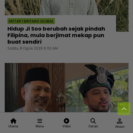
MSTAR | BINTANG GLOBAL
Hidup Ji Soo berubah sejak pindah
Filipina, mula berjimat mekap pun
buat sendiri
Sabtu, 8 Ogos 2026 6:00 AM
person
Utama
Menu
Video
Carian
Akaun