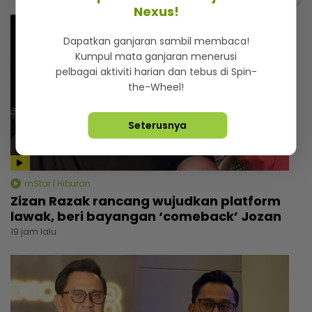
Nexus!
Dapatkan ganjaran sambil membaca!
Kumpul mata ganjaran menerusi
pelbagai aktiviti harian dan tebus di Spin-
the-Wheel!
Seterusnya
mStar | Hiburan
Zizan Razak rancang wujudkan platform
lawak, beri bayangan ‘comeback’ Jozan
19 jam lalu