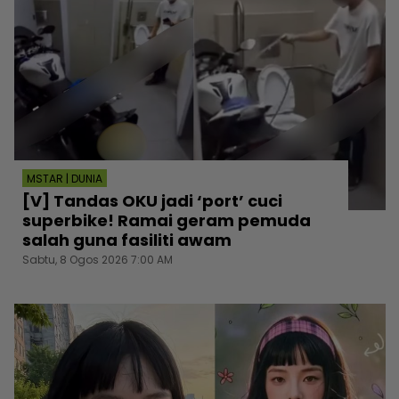
MSTAR | DUNIA
[V] Tandas OKU jadi ‘port’ cuci
superbike! Ramai geram pemuda
salah guna fasiliti awam
Sabtu, 8 Ogos 2026 7:00 AM