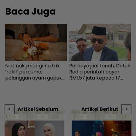
Baca Juga
Niat nak jimat guna trik
Perdaya jual tanah, Datuk
P
n
‘refill’ percuma,
Red diperintah bayar
b
pelanggan ayam gepuk
RM1.57 juta kepada 17
p
insaf lepas tahu polisi
pembeli - Hiburan |
s
kedai - “Saya kongsikan
mStar
c
benda haram” - I-suke |
s
mStar
|
Artikel Sebelum
Artikel Berikut