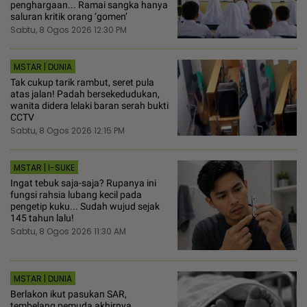
penghargaan... Ramai sangka hanya
saluran kritik orang ‘gomen’
Sabtu, 8 Ogos 2026 12:30 PM
MSTAR | DUNIA
Tak cukup tarik rambut, seret pula
atas jalan! Padah bersekedudukan,
wanita didera lelaki baran serah bukti
CCTV
Sabtu, 8 Ogos 2026 12:15 PM
MSTAR | I-SUKE
Ingat tebuk saja-saja? Rupanya ini
fungsi rahsia lubang kecil pada
pengetip kuku... Sudah wujud sejak
145 tahun lalu!
Sabtu, 8 Ogos 2026 11:30 AM
MSTAR | DUNIA
Berlakon ikut pasukan SAR,
tembelang pemuda akhirnya