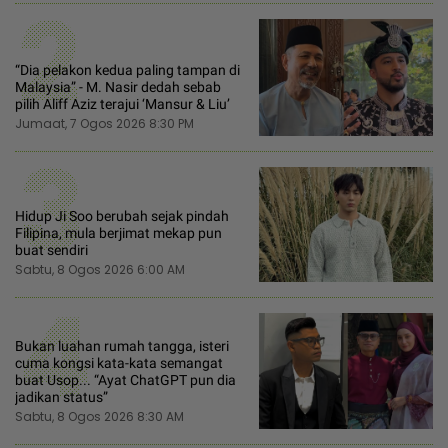
2
“Dia pelakon kedua paling tampan di
Malaysia” - M. Nasir dedah sebab
pilih Aliff Aziz terajui ‘Mansur & Liu’
Jumaat, 7 Ogos 2026 8:30 PM
3
Hidup Ji Soo berubah sejak pindah
Filipina, mula berjimat mekap pun
buat sendiri
Sabtu, 8 Ogos 2026 6:00 AM
4
Bukan luahan rumah tangga, isteri
cuma kongsi kata-kata semangat
buat Usop... “Ayat ChatGPT pun dia
jadikan status”
Sabtu, 8 Ogos 2026 8:30 AM