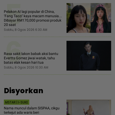
5
Pelakon AI lagi popular di China,
‘Fang Taozi’ kaya macam manusia...
Dibayar RM170,000 promosi produk
20 saat
Sabtu, 8 Ogos 2026 6:30 AM
6
Rasa sakit lakon babak aksi bantu
Evertts Gomez jiwai watak, tahu
batas elak kesan hari tua
Sabtu, 8 Ogos 2026 10:30 AM
Disyorkan
MSTAR | I-SUKE
Nama muncul dalam SISPAA, cikgu
terkejut ada waris beri