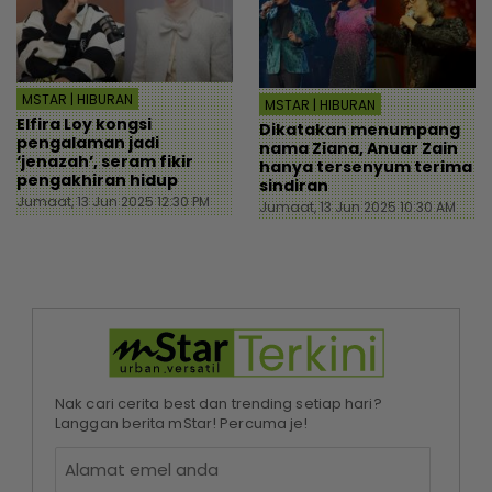
MSTAR | HIBURAN
MSTAR | HIBURAN
Elfira Loy kongsi
Dikatakan menumpang
pengalaman jadi
nama Ziana, Anuar Zain
‘jenazah’, seram fikir
hanya tersenyum terima
pengakhiran hidup
sindiran
Jumaat, 13 Jun 2025 12:30 PM
Jumaat, 13 Jun 2025 10:30 AM
Nak cari cerita best dan trending setiap hari?
Langgan berita mStar! Percuma je!