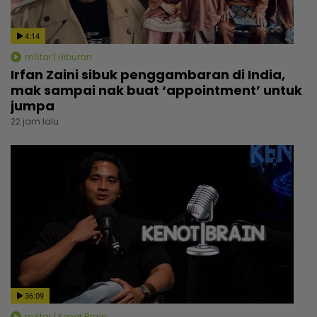
4:14
mStar | Hiburan
Irfan Zaini sibuk penggambaran di India,
mak sampai nak buat ‘appointment’ untuk
jumpa
22 jam lalu
36:09
mStar | Kenot Brain