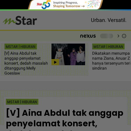
Urban. Versatil.
chevron_right
info
-
MSTAR | HIBURAN
MSTAR | HIBURAN
[V] Aina Abdul tak
Dikatakan menumpa
anggap penyelamat
nama Ziana, Anuar Z
konsert, dedah masalah
hanya tersenyum ter
ditanggung Melly
sindiran
Goeslaw
MSTAR | HIBURAN
[V] Aina Abdul tak anggap
penyelamat konsert,