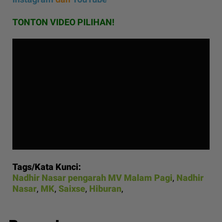
TONTON VIDEO PILIHAN!
Tags/Kata Kunci:
Nadhir Nasar pengarah MV Malam Pagi
,
Nadhir
Nasar
,
MK
,
Saixse
,
Hiburan
,