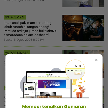
MSTAR | VIRAL
Iman anak pak imam bertudung
labuh runtuh di tangan abang!
Pemuda terkejut jumpa bukti aktiviti
asmaradana dalam ‘dashcam’
Sabtu, 8 Ogos 2026 8:00 PM
MSTAR | SEMASA
Shah cari Firdaus Wong… Tak tahan
×
difitnah kes kematian anjing Rocky,
minta bantuan peguam!
Sabtu, 8 Ogos 2026 5:30 PM
MSTAR | HIBURAN
[V] “Datuk M. Nasir hanya bergurau“ -
Aliff Aziz ulas gelaran aktor kedua
terkacak, rezeki pertama kali buat
Memperkenalkan Ganjaran
teater