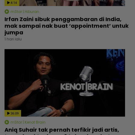
4:14
mStar | Hiburan
Irfan Zaini sibuk penggambaran di India,
mak sampai nak buat ‘appointment’ untuk
jumpa
1 hari lalu
36:09
mStar | Kenot Brain
Aniq Suhair tak pernah terfikir jadi artis,