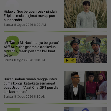
2
Hidup Ji Soo berubah sejak pindah
Filipina, mula berjimat mekap pun
buat sendiri
Sabtu, 8 Ogos 2026 6:00 AM
3
[V] “Datuk M. Nasir hanya bergurau“ -
Aliff Aziz ulas gelaran aktor kedua
terkacak, rezeki pertama kali buat
teater
Sabtu, 8 Ogos 2026 3:30 PM
1:07
4
Bukan luahan rumah tangga, isteri
cuma kongsi kata-kata semangat
buat Usop... “Ayat ChatGPT pun dia
jadikan status”
Sabtu, 8 Ogos 2026 8:30 AM