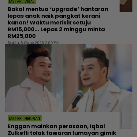
MSTAR | VIRAL
Bakal mentua ‘upgrade’ hantaran
lepas anak naik pangkat kerani
kanan! Waktu merisik setuju
RM15,000... Lepas 2 minggu minta
RM25,000
Sabtu, 8 Ogos 2026 2:00 PM
MSTAR | HIBURAN
Enggan mainkan perasaan, Iqbal
Zulkefli tolak tawaran lumayan gimik