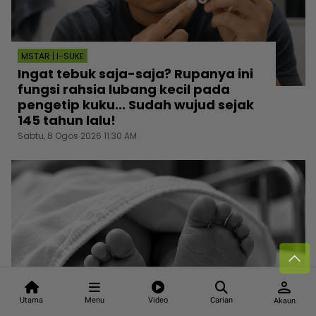
MSTAR | I-SUKE
Ingat tebuk saja-saja? Rupanya ini
fungsi rahsia lubang kecil pada
pengetip kuku... Sudah wujud sejak
145 tahun lalu!
Sabtu, 8 Ogos 2026 11:30 AM
person
Utama
Menu
Video
Carian
Akaun