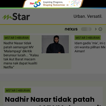
Urban. Versatil.
chevron_right
info
-
MSTAR | HIBURAN
MSTAR | HIBURAN
Nadhir Nasar tidak
Idam gadis ‘mix’, ini ci
patah semangat MV
ciri wanita pilihan Mie
‘Malampagi’ dikritik
Aiman!
berunsur lucah... “Kalau
tak ikut Barat macam
mana nak dapat kualiti
Netflix”
MSTAR | HIBURAN
Nadhir Nasar tidak patah