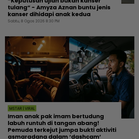
“Keputusan ujian bukan kanser
tulang“ - Amyza Aznan buntu jenis
kanser dihidapi anak kedua
Sabtu, 8 Ogos 2026 8:30 PM
MSTAR | VIRAL
Iman anak pak imam bertudung
labuh runtuh di tangan abang!
Pemuda terkejut jumpa bukti aktiviti
asmaradana dalam ‘dashcam’