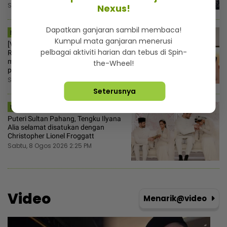
Sabtu, 8 Ogos 2026 3:30 PM
Nexus!
Dapatkan ganjaran sambil membaca!
MSTAR | HIBURAN
Kumpul mata ganjaran menerusi
[V] “Macam tak rasa bersalah“ -
pelbagai aktiviti harian dan tebus di Spin-
Ruhainies ambil tindakan, vendor
makanan salah guna nama untuk
the-Wheel!
pemasaran
Sabtu, 8 Ogos 2026 2:30 PM
Seterusnya
MSTAR | SEMASA
Puteri Sultan Pahang, Tengku Ilyana
Alia selamat disatukan dengan
Christopher Lionel Froggatt
Sabtu, 8 Ogos 2026 2:25 PM
Video
Menarik@video