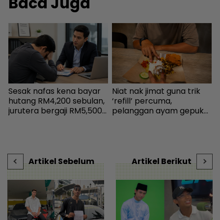
Baca Juga
Sesak nafas kena bayar
Niat nak jimat guna trik
I
hutang RM4,200 sebulan,
‘refill’ percuma,
jurutera bergaji RM5,500
pelanggan ayam gepuk
k
kini mampu tersenyum...
insaf lepas tahu polisi
b
Jumpa cara baiki aliran
kedai - “Saya kongsikan
tunai - MYR | mStar
benda haram” - I-suke |
mStar
Artikel Sebelum
Artikel Berikut