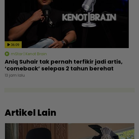
36:09
mStar | Kenot Brain
Aniq Suhair tak pernah terfikir jadi artis,
‘comeback’ selepas 2 tahun berehat
13 jam lalu
Artikel Lain