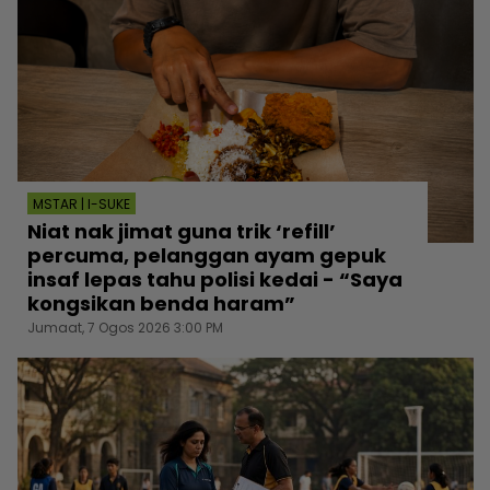
MSTAR | I-SUKE
Niat nak jimat guna trik ‘refill’
percuma, pelanggan ayam gepuk
insaf lepas tahu polisi kedai - “Saya
kongsikan benda haram”
Jumaat, 7 Ogos 2026 3:00 PM