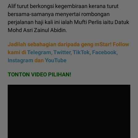
Alif turut berkongsi kegembiraan kerana turut
bersama-samanya menyertai rombongan
perjalanan haji kali ini ialah Mufti Perlis iaitu Datuk
Mohd Asri Zainul Abidin.
Jadilah sebahagian daripada geng mStar! Follow
kami di
Telegram,
Twitter,
TikTok,
Facebook,
Instagram
dan
YouTube
TONTON VIDEO PILIHAN!