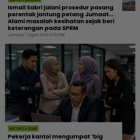
Ismail Sabri jalani prosedur pasang
perentak jantung petang Jumaat...
Alami masalah kesihatan sejak beri
keterangan pada SPRM
Jumaat, 7 Ogos 2026 12:52 PM
MSTAR | I-SUKE
Pekerja kantoi mengumpat ‘big