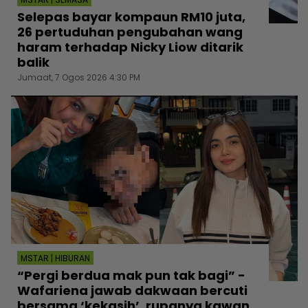
Selepas bayar kompaun RM10 juta,
26 pertuduhan pengubahan wang
haram terhadap Nicky Liow ditarik
balik
Jumaat, 7 Ogos 2026 4:30 PM
MSTAR | HIBURAN
“Pergi berdua mak pun tak bagi” -
Wafariena jawab dakwaan bercuti
bersama ‘kekasih’, rupanya kawan