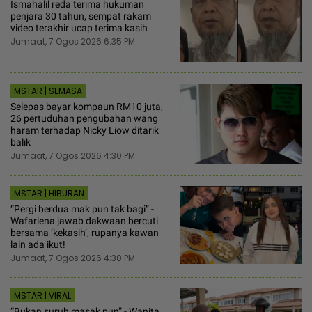
Ismahalil reda terima hukuman
penjara 30 tahun, sempat rakam
video terakhir ucap terima kasih
Jumaat, 7 Ogos 2026 6:35 PM
MSTAR | SEMASA
Selepas bayar kompaun RM10 juta,
26 pertuduhan pengubahan wang
haram terhadap Nicky Liow ditarik
balik
Jumaat, 7 Ogos 2026 4:30 PM
MSTAR | HIBURAN
“Pergi berdua mak pun tak bagi” -
Wafariena jawab dakwaan bercuti
bersama ‘kekasih’, rupanya kawan
lain ada ikut!
Jumaat, 7 Ogos 2026 4:30 PM
MSTAR | VIRAL
“Bukan suruh masak pun” - Wanita