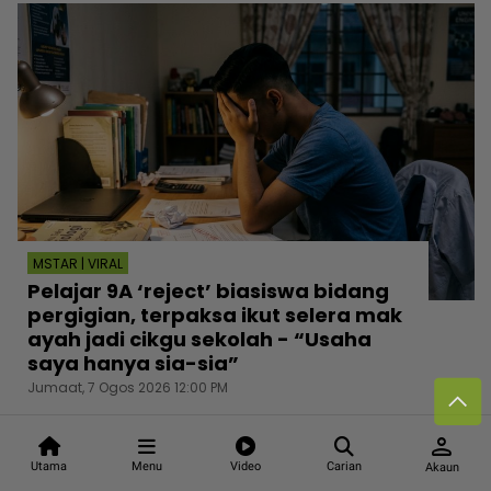
MSTAR | VIRAL
Pelajar 9A ‘reject’ biasiswa bidang
pergigian, terpaksa ikut selera mak
ayah jadi cikgu sekolah - “Usaha
saya hanya sia-sia”
Jumaat, 7 Ogos 2026 12:00 PM
person
Utama
Menu
Video
Carian
Akaun