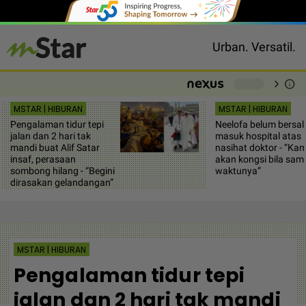
Urban. Versatil.
chevron_right
info
-
MSTAR | HIBURAN
MSTAR | HIBURAN
Pengalaman tidur tepi
Neelofa belum bersali
jalan dan 2 hari tak
masuk hospital atas
mandi buat Alif Satar
nasihat doktor - “Kam
insaf, perasaan
akan kongsi bila sam
sombong hilang - “Begini
waktunya”
dirasakan gelandangan”
MSTAR | HIBURAN
Pengalaman tidur tepi
jalan dan 2 hari tak mandi