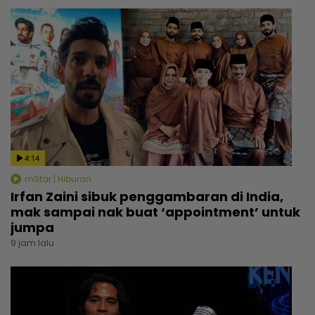
4:14
mStar | Hiburan
Irfan Zaini sibuk penggambaran di India,
mak sampai nak buat ‘appointment’ untuk
jumpa
9 jam lalu