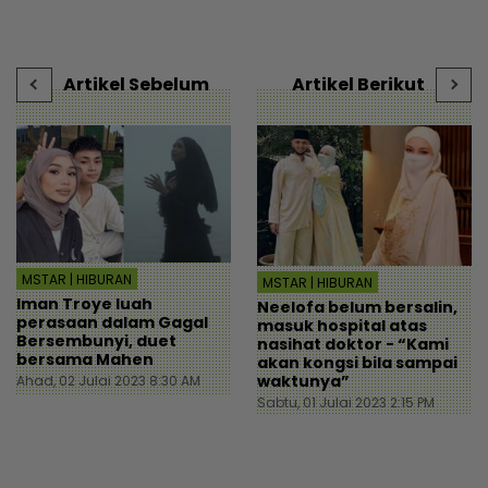
i
sekolah - “Kenapa izin
sejak Aidilfitri lalu -
i
kalau menyusahkan?” -
Hiburan | mStar
t
Viral | mStar
-
Artikel Sebelum
Artikel Berikut
MSTAR | HIBURAN
MSTAR | HIBURAN
Iman Troye luah
Neelofa belum bersalin,
perasaan dalam Gagal
masuk hospital atas
Bersembunyi, duet
nasihat doktor - “Kami
bersama Mahen
akan kongsi bila sampai
waktunya”
Ahad, 02 Julai 2023 8:30 AM
Sabtu, 01 Julai 2023 2:15 PM