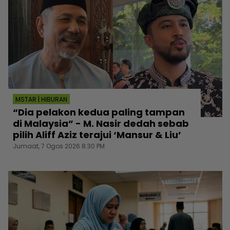
MSTAR | HIBURAN
“Dia pelakon kedua paling tampan
di Malaysia” - M. Nasir dedah sebab
pilih Aliff Aziz terajui ‘Mansur & Liu’
Jumaat, 7 Ogos 2026 8:30 PM