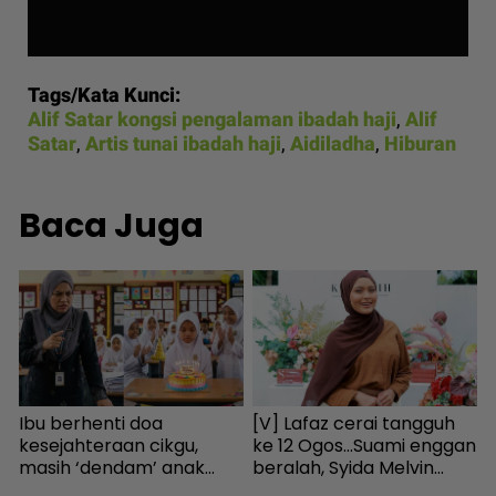
Tags/Kata Kunci:
Alif Satar kongsi pengalaman ibadah haji
,
Alif
Satar
,
Artis tunai ibadah haji
,
Aidiladha
,
Hiburan
Baca Juga
Ibu berhenti doa
[V] Lafaz cerai tangguh
K
a
kesejahteraan cikgu,
ke 12 Ogos...Suami enggan
h
masih ‘dendam’ anak
beralah, Syida Melvin
a
kena marah bawa kek ke
terpaksa balik kampung
I