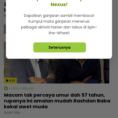
Zizan Razak rancang wujudkan platform
Nexus!
lawak, beri bayangan ‘comeback’ Jozan
Dapatkan ganjaran sambil membaca!
5 jam lalu
Kumpul mata ganjaran menerusi
pelbagai aktiviti harian dan tebus di Spin-
the-Wheel!
Seterusnya
4:18
mStar | Hiburan
Macam tak percaya umur dah 57 tahun,
rupanya ini amalan mudah Rashdan Baba
kekal awet muda
8 jam lalu