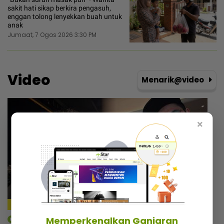
sakit hati sikap berkira pengasuh,
enggan tolong lenyekkan buah untuk
anak
Jumaat, 7 Ogos 2026 3:30 PM
Video
Menarik@video
×
Memperkenalkan Ganjaran
mStar | Hiburan