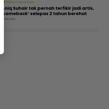
mStar | Kenot Brain
Aniq Suhair tak pernah terfikir jadi artis,
‘comeback’ selepas 2 tahun berehat
1 hari lalu