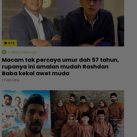
4:18
mStar | Hiburan
Macam tak percaya umur dah 57 tahun,
rupanya ini amalan mudah Rashdan
Baba kekal awet muda
1 hari lalu