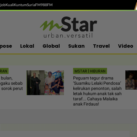
job
Kuali
Kuntum
SuriaFM
988FM
pose
Lokal
Global
Sukan
Travel
Video
URAN
MSTAR | HIBURAN
 bulan,
Peguam tegur drama
ngaku sebab
‘Suamiku Lelaki Pendosa’
 sorok perut
kelirukan penonton, salah
letak hukum anak tak sah
taraf... Cahaya Malaika
anak Firdaus!