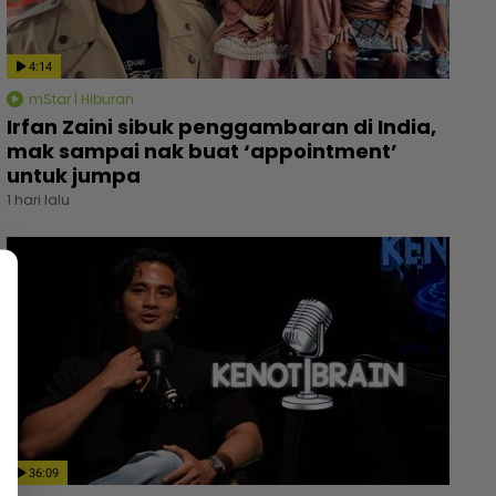
4:14
mStar | Hiburan
Irfan Zaini sibuk penggambaran di India,
mak sampai nak buat ‘appointment’
untuk jumpa
1 hari lalu
36:09