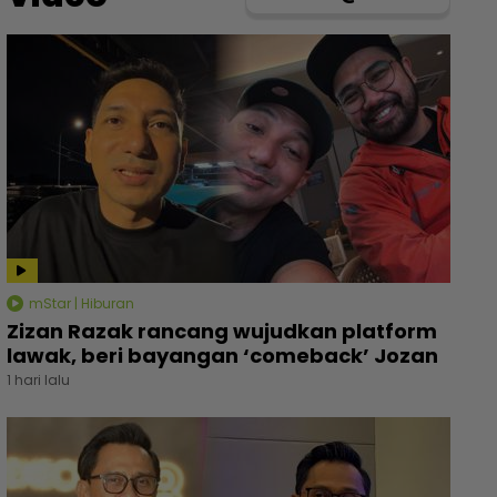
mStar | Hiburan
Zizan Razak rancang wujudkan platform
lawak, beri bayangan ‘comeback’ Jozan
1 hari lalu