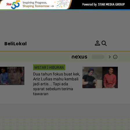
person
BeliLokal
chevron_right
info
-
MSTAR | HIBURAN
Dua tahun fokus buat kek,
Ariz Lufias mahu kembali
jadi artis... Tapi ada
syarat sebelum terima
tawaran