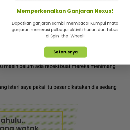
Memperkenalkan Ganjaran Nexus!
Dapatkan ganjaran sambil membaca! Kumpul mata
ganjaran menerusi pelbagai aktiviti harian dan tebus
 melekat pada dirinya apabila bergelar bapa.
di Spin-the-Wheel!
sahawan Roszaliza Yusoff atau Ezza yang dikatakan
Seterusnya
hu masih belum ada rezeki buat mereka menimang
g isteri saya pakai itu besar dikatakan dia sedang
ahulu..
gang watak