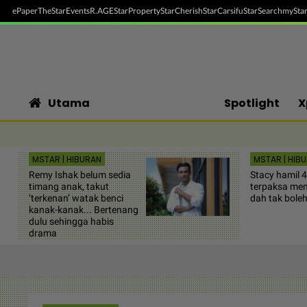
ePaper
TheStar
Events
R.AGE
StarProperty
StarCherish
StarCarsifu
StarSearch
myStar
Utama
Spotlight
X
MSTAR | HIBURAN
MSTAR | HIB
Remy Ishak belum sedia
Stacy hamil 4
timang anak, takut
terpaksa me
‘terkenan’ watak benci
dah tak boleh
kanak-kanak... Bertenang
dulu sehingga habis
drama