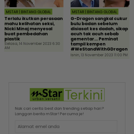
MSTAR | BINTANG GLOBAL
MSTAR | BINTANG GLOBAL
Terlalu ikutkan perasaan
G-Dragon sangkal cukur
mahu kelihatan seksi,
bulu badan sebelum
Nicki Minaj menyesal
disiasat kes dadah, sikap
buat pembedahan
acuh tak acuh sebab
plastik
gementar... Peminat
Selasa, 14 November 2023 6:30
tampil kempen
AM
#WeStandWithGDragon
Isnin, 13 November 2023 11:00 PM
Nak cari cerita best dan trending setiap hari?
Langgan berita mStar! Percuma je!