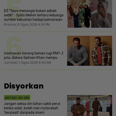
5
[V] “Saya menangis bukan sebab
sedih“ - Syida Melvin terharu keluarga
sumber kekuatan hadapi penceraian
Khamis, 6 Ogos 2026 4:30 PM
6
Usahawan barang kemas rugi RM1.2
juta, dakwa Salman Khan menipu
Jumaat, 7 Ogos 2026 6:00 AM
Disyorkan
MSTAR | AD-DIN
Jangan seksa diri tahan sakit perut
ketika solat, boleh niat mufarakah
‘berpisah’ daripada imam