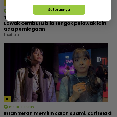
Seterusnya
mStar | Hiburan
Tebalkan muka jual air kopi, Man Raja
Lawak cemburu bila tengok pelawak lain
ada perniagaan
1 hari lalu
mStar | Hiburan
Intan Serah memilih calon suami, cari lelaki