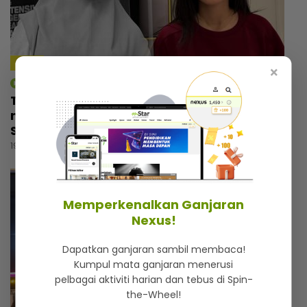
4:09
×
mStar | Hiburan
Tiada orang tahu Thalita masuk tandas
menangis selepas nyanyi lagu arwah Siti
Sarah, dapat rasa aura atas pentas
19 jam lalu
Memperkenalkan Ganjaran
Nexus!
Dapatkan ganjaran sambil membaca!
Kumpul mata ganjaran menerusi
pelbagai aktiviti harian dan tebus di Spin-
the-Wheel!