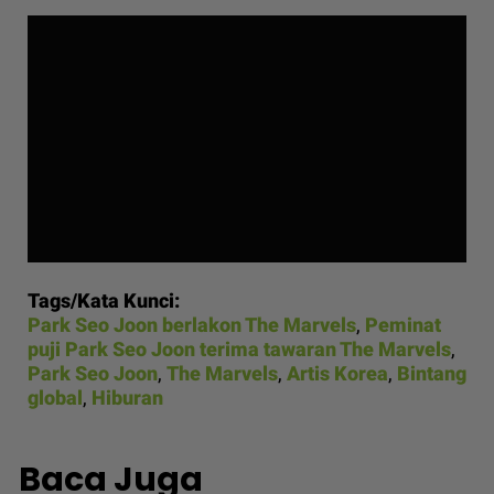
Tags/Kata Kunci:
Park Seo Joon berlakon The Marvels
,
Peminat
puji Park Seo Joon terima tawaran The Marvels
,
Park Seo Joon
,
The Marvels
,
Artis Korea
,
Bintang
global
,
Hiburan
Baca Juga