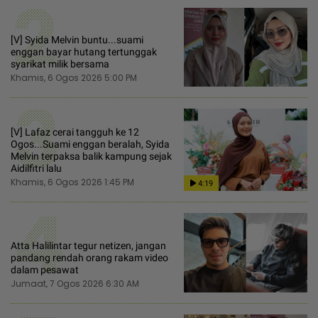
2
[V] Syida Melvin buntu...suami
enggan bayar hutang tertunggak
syarikat milik bersama
Khamis, 6 Ogos 2026 5:00 PM
3
[V] Lafaz cerai tangguh ke 12
Ogos...Suami enggan beralah, Syida
Melvin terpaksa balik kampung sejak
Aidilfitri lalu
Khamis, 6 Ogos 2026 1:45 PM
4:19
4
Atta Halilintar tegur netizen, jangan
pandang rendah orang rakam video
dalam pesawat
Jumaat, 7 Ogos 2026 6:30 AM