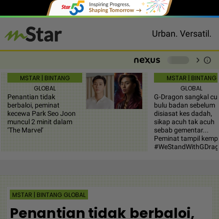
Urban. Versatil.
chevron_right
info
-
MSTAR | BINTANG
MSTAR | BINTANG
GLOBAL
GLOBAL
Penantian tidak
G-Dragon sangkal cu
berbaloi, peminat
bulu badan sebelum
kecewa Park Seo Joon
disiasat kes dadah,
muncul 2 minit dalam
sikap acuh tak acuh
‘The Marvel’
sebab gementar...
Peminat tampil kemp
#WeStandWithGDra
MSTAR | BINTANG GLOBAL
Penantian tidak berbaloi,