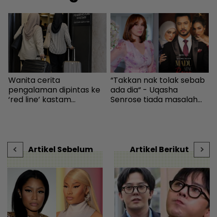
“Takkan nak tolak sebab
10 pelakon veteran
“
ada dia“ - Uqasha
berentap dalam Kilauan
k
Senrose tiada masalah
Emas Selebriti 2026,
s
bergandingan, hormat
sumbangan mingguan
rezeki Aliff Aziz - Hiburan |
untuk artis memerlukan -
K
mStar
Hiburan | mStar
h
Artikel Sebelum
Artikel Berikut