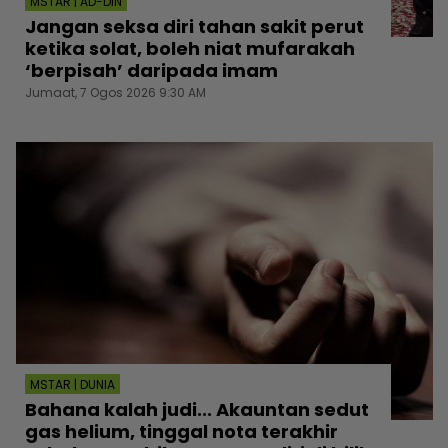
MSTAR | AD-DIN
Jangan seksa diri tahan sakit perut
ketika solat, boleh niat mufarakah
‘berpisah’ daripada imam
Jumaat, 7 Ogos 2026 9:30 AM
MSTAR | DUNIA
Bahana kalah judi... Akauntan sedut
gas helium, tinggal nota terakhir