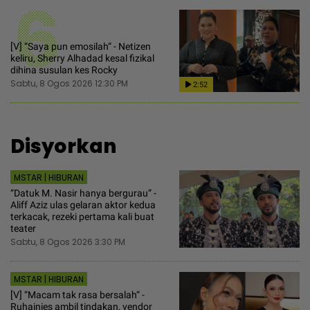
6
[V] “Saya pun emosilah“ - Netizen
keliru, Sherry Alhadad kesal fizikal
dihina susulan kes Rocky
Sabtu, 8 Ogos 2026 12:30 PM
2:52
Disyorkan
MSTAR | HIBURAN
“Datuk M. Nasir hanya bergurau“ -
Aliff Aziz ulas gelaran aktor kedua
terkacak, rezeki pertama kali buat
teater
Sabtu, 8 Ogos 2026 3:30 PM
MSTAR | HIBURAN
[V] “Macam tak rasa bersalah“ -
Ruhainies ambil tindakan, vendor