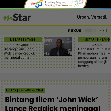
Urban. Versatil.
chevron_right
info
-
MSTAR | BINTANG
MSTAR | BINTANG
GLOBAL
GLOBAL
Bintang filem ‘John
Gangster tuntut Sal
Wick’ Lance Reddick
Khan mohon maaf ke
meninggal dunia
pemburuan haram,
tanggung akibat jika
berdegil
MSTAR | BINTANG GLOBAL
Bintang filem ‘John Wick’
Lance Reddick meninggal