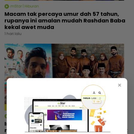
mStar | Hiburan
Macam tak percaya umur dah 57 tahun,
rupanya ini amalan mudah Rashdan Baba
kekal awet muda
1 hari lalu
×
4:14
mStar | Hiburan
Irfan Zaini sibuk penggambaran di India,
mak sampai nak buat ‘appointment’ untuk