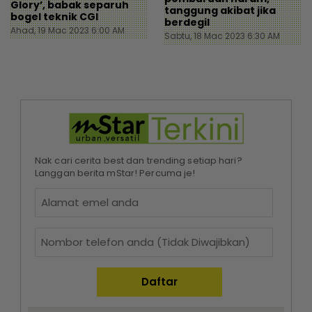
Glory’, babak separuh
tanggung akibat jika
bogel teknik CGI
berdegil
Ahad, 19 Mac 2023 6:00 AM
Sabtu, 18 Mac 2023 6:30 AM
Nak cari cerita best dan trending setiap hari?
Langgan berita mStar! Percuma je!