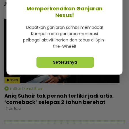
jumpa
Memperkenalkan Ganjaran
1 hari lalu
Nexus!
Dapatkan ganjaran sambil membaca!
Kumpul mata ganjaran menerusi
pelbagai aktiviti harian dan tebus di Spin-
the-Wheel!
Seterusnya
36:09
mStar | Kenot Brain
Aniq Suhair tak pernah terfikir jadi artis,
‘comeback’ selepas 2 tahun berehat
1 hari lalu