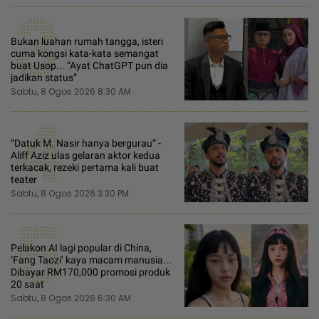
3
Bukan luahan rumah tangga, isteri
cuma kongsi kata-kata semangat
buat Usop... “Ayat ChatGPT pun dia
jadikan status”
Sabtu, 8 Ogos 2026 8:30 AM
4
“Datuk M. Nasir hanya bergurau“ -
Aliff Aziz ulas gelaran aktor kedua
terkacak, rezeki pertama kali buat
teater
Sabtu, 8 Ogos 2026 3:30 PM
5
Pelakon AI lagi popular di China,
‘Fang Taozi’ kaya macam manusia...
Dibayar RM170,000 promosi produk
20 saat
Sabtu, 8 Ogos 2026 6:30 AM