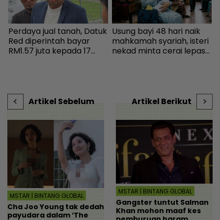
Perdaya jual tanah, Datuk
Usung bayi 48 hari naik
I
a
Red diperintah bayar
mahkamah syariah, isteri
RM1.57 juta kepada 17
nekad minta cerai lepas
k
pembeli - Hiburan |
dituduh jadi punca nafkah
b
i
mStar
mentua terputus - Viral |
mStar
Artikel Sebelum
Artikel Berikut
MSTAR | BINTANG GLOBAL
MSTAR | BINTANG GLOBAL
Gangster tuntut Salman
Cha Joo Young tak dedah
Khan mohon maaf kes
payudara dalam ‘The
pemburuan haram,