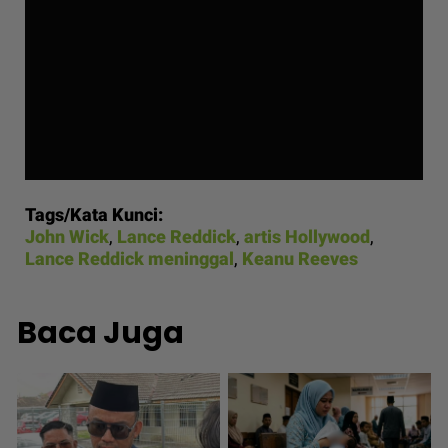
Tags/Kata Kunci:
John Wick
,
Lance Reddick
,
artis Hollywood
,
Lance Reddick meninggal
,
Keanu Reeves
Baca Juga