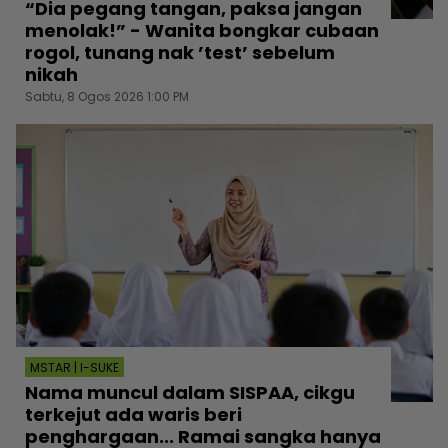
“Dia pegang tangan, paksa jangan
menolak!” - Wanita bongkar cubaan
rogol, tunang nak ’test’ sebelum
nikah
Sabtu, 8 Ogos 2026 1:00 PM
MSTAR | I-SUKE
Nama muncul dalam SISPAA, cikgu
terkejut ada waris beri
penghargaan... Ramai sangka hanya