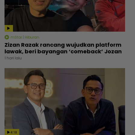
mStar | Hiburan
Zizan Razak rancang wujudkan platform
lawak, beri bayangan ‘comeback’ Jozan
1 hari lalu
4:18