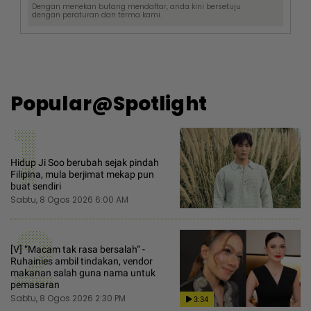
Dengan menekan butang mendaftar, anda kini bersetuju
dengan
peraturan dan terma
kami.
Popular@Spotlight
1
Hidup Ji Soo berubah sejak pindah
Filipina, mula berjimat mekap pun
buat sendiri
Sabtu, 8 Ogos 2026 6:00 AM
2
[V] “Macam tak rasa bersalah“ -
Ruhainies ambil tindakan, vendor
makanan salah guna nama untuk
pemasaran
Sabtu, 8 Ogos 2026 2:30 PM
3:34