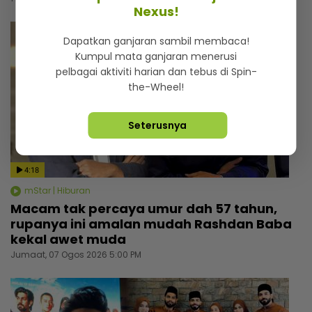
Nexus!
Dapatkan ganjaran sambil membaca!
Kumpul mata ganjaran menerusi
pelbagai aktiviti harian dan tebus di Spin-
the-Wheel!
Seterusnya
4:18
mStar | Hiburan
Macam tak percaya umur dah 57 tahun,
rupanya ini amalan mudah Rashdan Baba
kekal awet muda
Jumaat, 07 Ogos 2026 5:00 PM