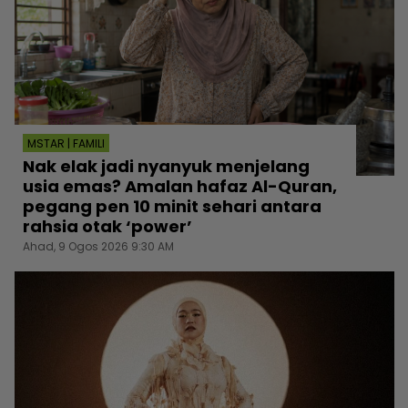
MSTAR | FAMILI
Nak elak jadi nyanyuk menjelang
usia emas? Amalan hafaz Al-Quran,
pegang pen 10 minit sehari antara
rahsia otak ‘power’
Ahad, 9 Ogos 2026 9:30 AM