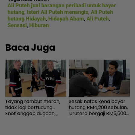
Ali Puteh jual barangan peribadi untuk bayar
hutang
,
Isteri Ali Puteh menangis
,
Ali Puteh
hutang Hidayah
,
Hidayah Abam
,
Ali Puteh
,
Sensasi
,
Hiburan
Baca Juga
Tayang rambut merah,
Sesak nafas kena bayar
K
i
tidak lagi bertudung...
hutang RM4,200 sebulan,
‘
Enot anggap dugaan,
jurutera bergaji RM5,500
s
h
minta netizen doa baik-
kini mampu tersenyum...
P
|
baik - Hiburan | mStar
Jumpa cara baiki aliran
t
tunai - MYR | mStar
s