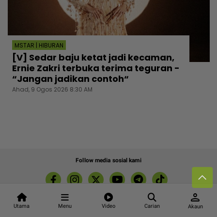
MSTAR | HIBURAN
[V] Sedar baju ketat jadi kecaman,
Ernie Zakri terbuka terima teguran -
“Jangan jadikan contoh“
Ahad, 9 Ogos 2026 8:30 AM
Follow media sosial kami
person
Utama
Menu
Video
Carian
Akaun
Kenali mStar
Iklan di SMG360
Hubungi Kami