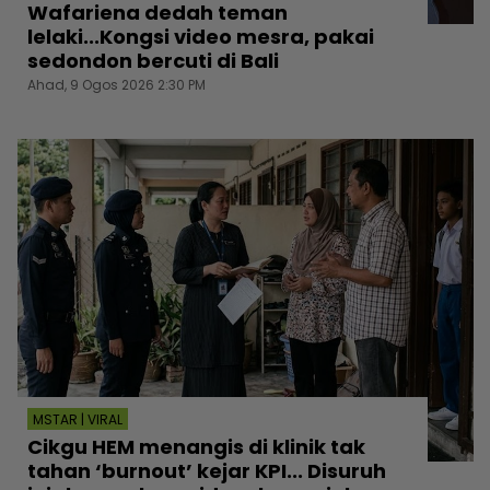
Wafariena dedah teman
lelaki...Kongsi video mesra, pakai
sedondon bercuti di Bali
Ahad, 9 Ogos 2026 2:30 PM
MSTAR | VIRAL
Cikgu HEM menangis di klinik tak
tahan ‘burnout’ kejar KPI... Disuruh