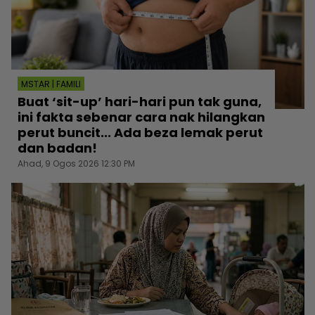
MSTAR | FAMILI
Buat ‘sit-up’ hari-hari pun tak guna,
ini fakta sebenar cara nak hilangkan
perut buncit... Ada beza lemak perut
dan badan!
Ahad, 9 Ogos 2026 12:30 PM