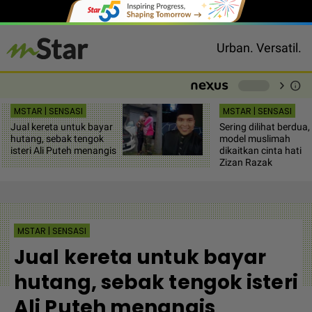
Urban. Versatil.
chevron_right
info
-
MSTAR | SENSASI
MSTAR | SENSASI
Jual kereta untuk bayar
Sering dilihat berdua,
hutang, sebak tengok
model muslimah
isteri Ali Puteh menangis
dikaitkan cinta hati
Zizan Razak
MSTAR | SENSASI
Jual kereta untuk bayar
hutang, sebak tengok isteri
Ali Puteh menangis