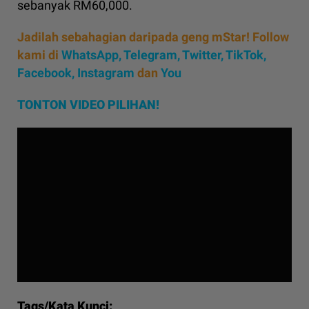
sebanyak RM60,000.
Jadilah sebahagian daripada geng mStar! Follow
kami di
WhatsApp
,
Telegram,
Twitter,
TikTok,
Facebook,
Instagram
dan
You
TONTON VIDEO PILIHAN!
Tags/Kata Kunci: