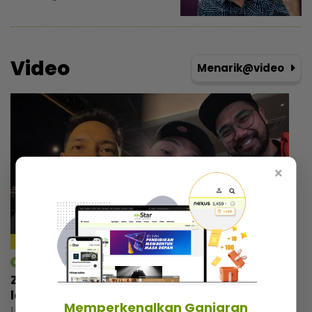
Video
Menarik@video
×
mStar | Hiburan
Zizan Razak rancang wujudkan platform
lawak, beri bayangan ‘comeback’ Jozan
Memperkenalkan Ganjaran
1 hari lalu