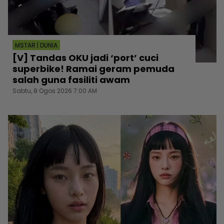
MSTAR | DUNIA
[V] Tandas OKU jadi ‘port’ cuci
superbike! Ramai geram pemuda
salah guna fasiliti awam
Sabtu, 8 Ogos 2026 7:00 AM