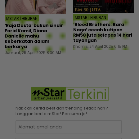
MSTAR | HIBURAN
MSTAR | HIBURAN
‘Blood Brothers: Bara
‘Raja Dusta’ bukan sindir
Naga’ cecah kutipan
Farid Kamil, Diana
RM50 juta selepas 14 hari
Danielle mahu
tayangan
keberkatan dalam
berkarya
Khamis, 24 April 2025 6:15 PM
Jumaat, 25 April 2025 8:30 AM
Nak cari cerita best dan trending setiap hari?
Langgan berita mStar! Percuma je!