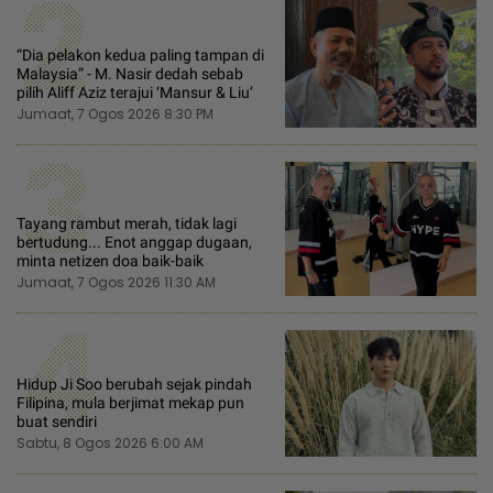
2
“Dia pelakon kedua paling tampan di
Malaysia” - M. Nasir dedah sebab
pilih Aliff Aziz terajui ‘Mansur & Liu’
Jumaat, 7 Ogos 2026 8:30 PM
3
Tayang rambut merah, tidak lagi
bertudung... Enot anggap dugaan,
minta netizen doa baik-baik
Jumaat, 7 Ogos 2026 11:30 AM
4
Hidup Ji Soo berubah sejak pindah
Filipina, mula berjimat mekap pun
buat sendiri
Sabtu, 8 Ogos 2026 6:00 AM