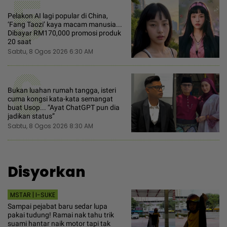
5
Pelakon AI lagi popular di China,
‘Fang Taozi’ kaya macam manusia...
Dibayar RM170,000 promosi produk
20 saat
Sabtu, 8 Ogos 2026 6:30 AM
6
Bukan luahan rumah tangga, isteri
cuma kongsi kata-kata semangat
buat Usop... “Ayat ChatGPT pun dia
jadikan status”
Sabtu, 8 Ogos 2026 8:30 AM
Disyorkan
MSTAR | I-SUKE
Sampai pejabat baru sedar lupa
pakai tudung! Ramai nak tahu trik
suami hantar naik motor tapi tak