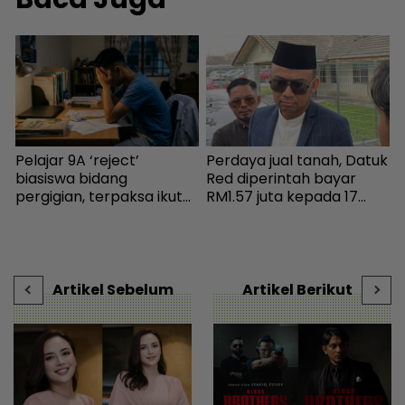
Pelajar 9A ‘reject’
Perdaya jual tanah, Datuk
W
biasiswa bidang
Red diperintah bayar
p
.
pergigian, terpaksa ikut
RM1.57 juta kepada 17
‘
selera mak ayah jadi
pembeli - Hiburan |
I
s
cikgu sekolah - “Usaha
mStar
g
n
saya hanya sia-sia” - Viral
s
| mStar
D
Artikel Sebelum
Artikel Berikut