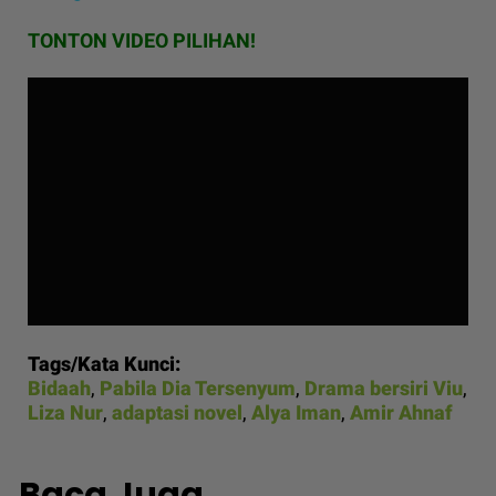
TONTON VIDEO PILIHAN!
Tags/Kata Kunci:
Bidaah
,
Pabila Dia Tersenyum
,
Drama bersiri Viu
,
Liza Nur
,
adaptasi novel
,
Alya Iman
,
Amir Ahnaf
Baca Juga