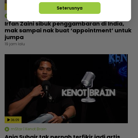
4:14
Seterusnya
mStar | Hiburan
Irfan Zaini sibuk penggambaran di India,
mak sampai nak buat ‘appointment’ untuk
jumpa
19 jam lalu
36:09
mStar | Kenot Brain
Aniq Suhair tak pernah terfikir jadi artis,