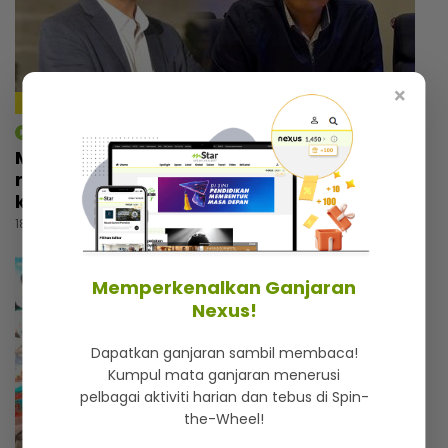
×
4:18
mStar | Hiburan
Macam tak percaya umur dah 57 tahun,
rupanya ini amalan mudah Rashdan Baba
kekal awet muda
18 jam lalu
Memperkenalkan Ganjaran
Nexus!
Dapatkan ganjaran sambil membaca!
Kumpul mata ganjaran menerusi
pelbagai aktiviti harian dan tebus di Spin-
the-Wheel!