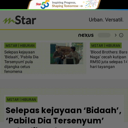
Urban. Versatil.
chevron_right
info
-
MSTAR | HIBURAN
MSTAR | HIBURAN
Selepas kejayaan
‘Blood Brothers: Bara
‘Bidaah’, ‘Pabila Dia
Naga’ cecah kutipan
Tersenyum’ pula
RM50 juta selepas 14
dijangka cetus
hari tayangan
fenomena
MSTAR | HIBURAN
Selepas kejayaan ‘Bidaah’,
‘Pabila Dia Tersenyum’