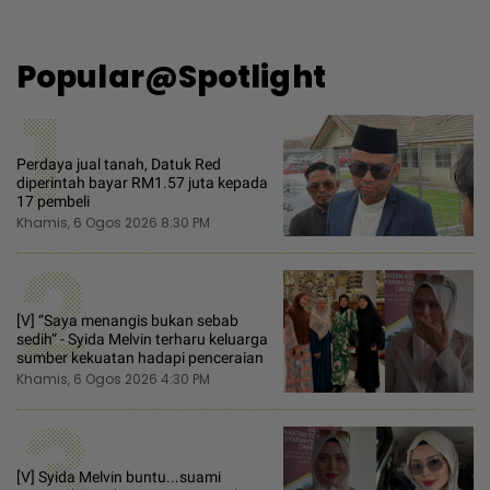
Popular@Spotlight
1
Perdaya jual tanah, Datuk Red
diperintah bayar RM1.57 juta kepada
17 pembeli
Khamis, 6 Ogos 2026 8:30 PM
2
[V] “Saya menangis bukan sebab
sedih“ - Syida Melvin terharu keluarga
sumber kekuatan hadapi penceraian
Khamis, 6 Ogos 2026 4:30 PM
3
[V] Syida Melvin buntu...suami