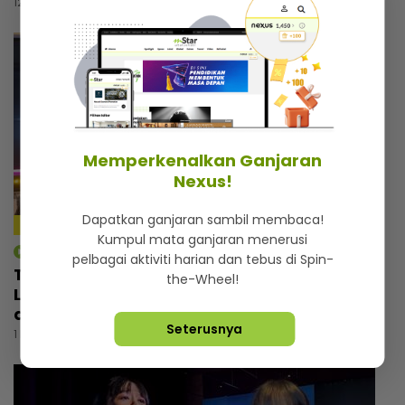
12 jam lalu
Memperkenalkan Ganjaran
Nexus!
Dapatkan ganjaran sambil membaca!
Kumpul mata ganjaran menerusi
mStar | Hiburan
pelbagai aktiviti harian dan tebus di Spin-
Tebalkan muka jual air kopi, Man Raja
the-Wheel!
Lawak cemburu bila tengok pelawak lain
ada perniagaan
Seterusnya
1 hari lalu