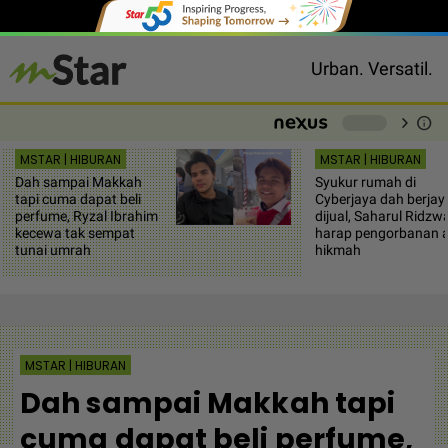
Urban. Versatil.
chevron_right
info
-
MSTAR | HIBURAN
MSTAR | HIBURAN
Dah sampai Makkah
Syukur rumah di
tapi cuma dapat beli
Cyberjaya dah berjay
perfume, Ryzal Ibrahim
dijual, Saharul Ridzw
kecewa tak sempat
harap pengorbanan 
tunai umrah
hikmah
MSTAR | HIBURAN
Dah sampai Makkah tapi
cuma dapat beli perfume,