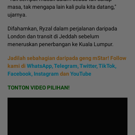
masa, tak mengapa lain kali pula kita datang,"
ujarnya.
Difahamkan, Ryzal dalam perjalanan daripada
London dan transit di Jeddah sebelum
meneruskan penerbangan ke Kuala Lumpur.
Jadilah sebahagian daripada geng mStar! Follow
kami di
WhatsApp
,
Telegram,
Twitter,
TikTok,
Facebook,
Instagram
dan
YouTube
TONTON VIDEO PILIHAN!