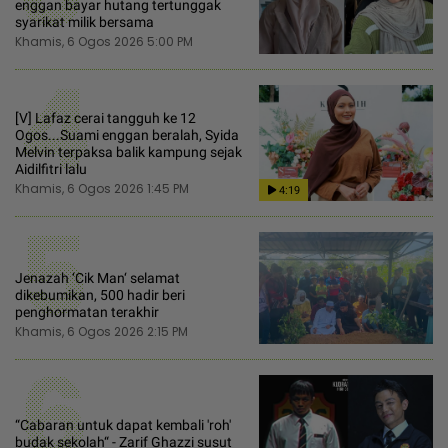
enggan bayar hutang tertunggak
syarikat milik bersama
Khamis, 6 Ogos 2026 5:00 PM
4
[V] Lafaz cerai tangguh ke 12
Ogos...Suami enggan beralah, Syida
Melvin terpaksa balik kampung sejak
Aidilfitri lalu
Khamis, 6 Ogos 2026 1:45 PM
4:19
5
Jenazah ‘Cik Man‘ selamat
dikebumikan, 500 hadir beri
penghormatan terakhir
Khamis, 6 Ogos 2026 2:15 PM
6
“Cabaran untuk dapat kembali 'roh'
budak sekolah“ - Zarif Ghazzi susut