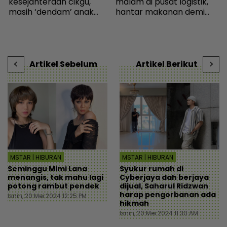
a
kesejahteraan cikgu,
malam di pusat logistik,
a
masih ‘dendam’ anak
hantar makanan demi
S
r
kena marah bawa kek ke
kelangsungan hidup -
b
sekolah - “Kenapa izin
Bintang Global | mStar
r
kalau menyusahkan?” -
Viral | mStar
Artikel Sebelum
Artikel Berikut
MSTAR | HIBURAN
MSTAR | HIBURAN
Seminggu Mimi Lana
Syukur rumah di
menangis, tak mahu lagi
Cyberjaya dah berjaya
potong rambut pendek
dijual, Saharul Ridzwan
harap pengorbanan ada
Isnin, 20 Mei 2024 12:25 PM
hikmah
Isnin, 20 Mei 2024 11:30 AM