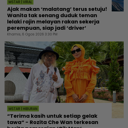
MSTAR | VIRAL
Ajak makan ‘malatang’ terus setuju!
Wanita tak senang duduk teman
lelaki rajin melayan rakan sekerja
perempuan, siap jadi ‘driver’
Khamis, 6 Ogos 2026 3:30 PM
MSTAR | HIBURAN
“Terima kasih untuk setiap gelak
tawa“ - Rozita Che Wan terkesan