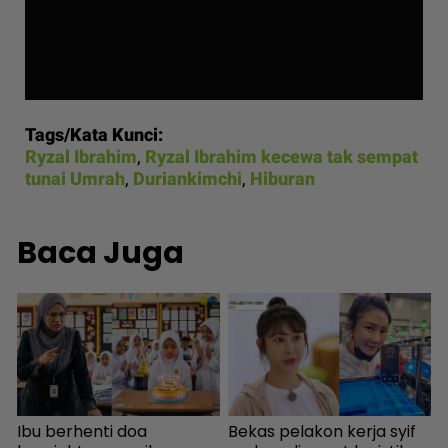
Tags/Kata Kunci:
Ryzal Ibrahim
,
Ryzal Ibrahim kecewa tak sempat
tunai Umrah
,
Duriankimchi
,
Hiburan
Baca Juga
k
Ibu berhenti doa
Bekas pelakon kerja syif
“