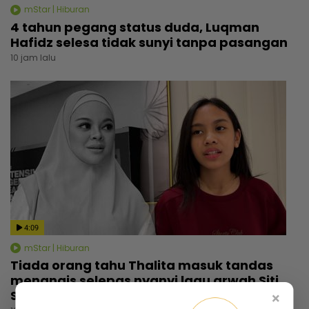
mStar | Hiburan
4 tahun pegang status duda, Luqman
Hafidz selesa tidak sunyi tanpa pasangan
10 jam lalu
4:09
mStar | Hiburan
Tiada orang tahu Thalita masuk tandas
menangis selepas nyanyi lagu arwah Siti
Sarah, dapat rasa aura atas pentas
×