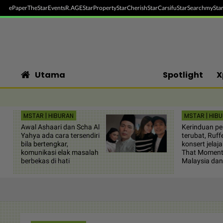
ePaper
TheStar
Events
R.AGE
StarProperty
StarCherish
StarCarsifu
StarSearch
myStar
Utama
Spotlight
X
MSTAR | HIBURAN
MSTAR | HIB
Awal Ashaari dan Scha Al
Kerinduan pe
Yahya ada cara tersendiri
terubat, Ruf
bila bertengkar,
konsert jelaja
komunikasi elak masalah
That Moment 
berbekas di hati
Malaysia dan