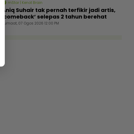
mStar | Kenot Brain
Aniq Suhair tak pernah terfikir jadi artis,
‘comeback’ selepas 2 tahun berehat
Jumaat, 07 Ogos 2026 12:00 PM