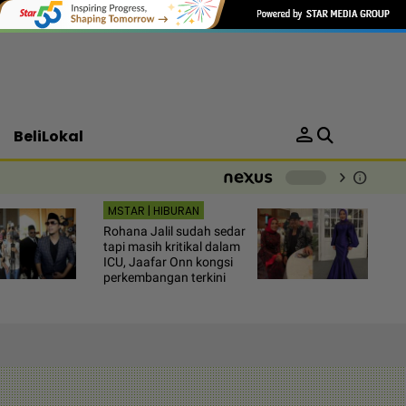
person
BeliLokal
chevron_right
info
-
MSTAR | HIBURAN
Rohana Jalil sudah sedar
tapi masih kritikal dalam
ICU, Jaafar Onn kongsi
perkembangan terkini