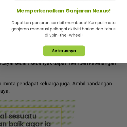
ranya timbul masalah dia cuba mendapatkan nasihat
 membuat sesuatu keputusan atau tindakan.
Memperkenalkan Ganjaran Nexus!
kafe tercapai, aroma kopi imbau kenangan bercinta
Dapatkan ganjaran sambil membaca! Kumpul mata
ganjaran menerusi pelbagai aktiviti harian dan tebus
di Spin-the-Wheel!
tu, Awal Ashaari belajar erti sabar dan kenal mood
Seterusnya
ercayai sedikit sebanyak dapat memberi ketenangan
a minta pendapat keluarga juga. Ambil pandangan
caya.
al sesuatu
n baik agar ia