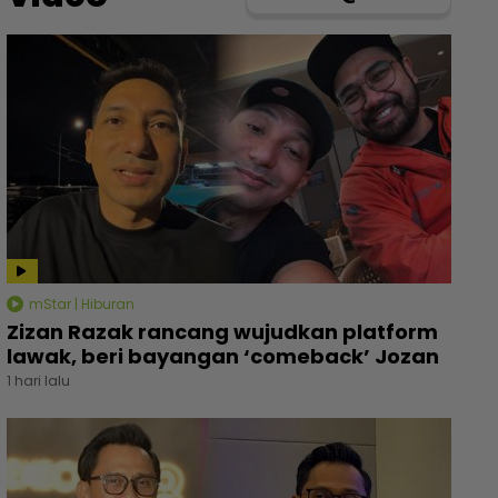
mStar | Hiburan
Zizan Razak rancang wujudkan platform
lawak, beri bayangan ‘comeback’ Jozan
1 hari lalu