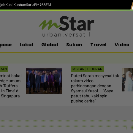
job
Kuali
Kuntum
SuriaFM
988FM
pose
Lokal
Global
Sukan
Travel
Video
URAN
MSTAR | HIBURAN
minat bakal
Puteri Sarah menyesal tak
fedge umum
rakam video
h ‘Ruffera
perbincangan dengan
In Time’ di
Syamsul Yusof... “Saya
 Singapura
patut tahu kaki spin
pusing cerita”