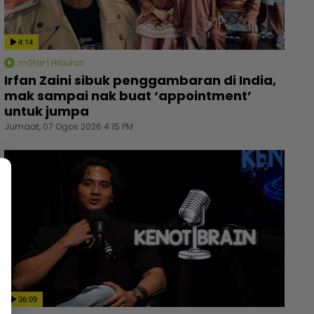
4:14
mStar | Hiburan
Irfan Zaini sibuk penggambaran di India,
mak sampai nak buat ‘appointment’
untuk jumpa
Jumaat, 07 Ogos 2026 4:15 PM
36:09