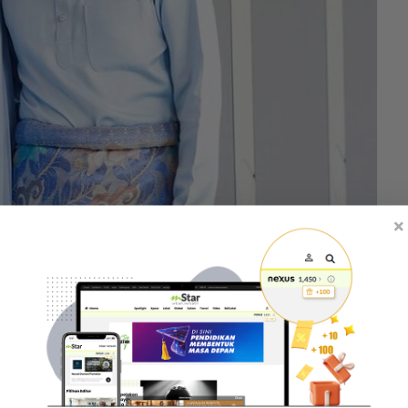
×
tangga tidak sentiasa indah.
nyai karakter dan pemikiran yang berbeza. Bila
lam menyelesaikan masalah," katanya kepada mStar.