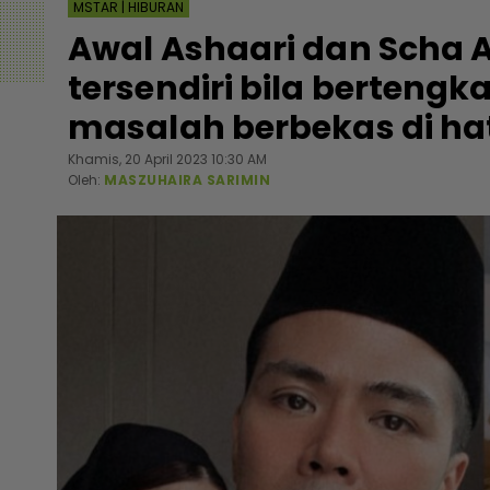
MSTAR | HIBURAN
Awal Ashaari dan Scha 
tersendiri bila bertengk
masalah berbekas di ha
Khamis, 20 April 2023 10:30 AM
Oleh:
MASZUHAIRA SARIMIN